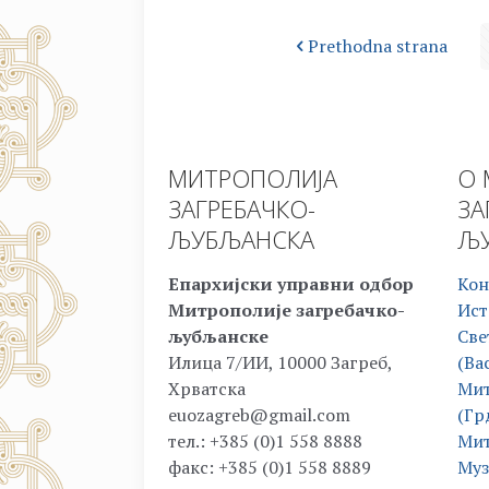
Prethodna strana
МИТРОПОЛИЈА
О 
ЗАГРЕБАЧКО-
ЗА
ЉУБЉАНСКА
ЉУ
Епархијски управни одбор
Кон
Митрополије загребачко-
Ист
љубљанске
Све
Илица 7/ИИ, 10000 Загреб,
(Ва
Хрватска
Мит
euozagreb@gmail.com
(Гр
тел.: +385 (0)1 558 8888
Мит
факс: +385 (0)1 558 8889
Муз