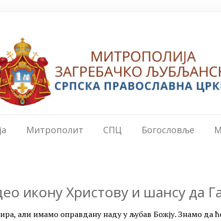
ја
Митрополит
СПЦ
Богословље
М
део икону Христову и шансу да Г
ира, али имамо оправдану наду у љубав Божју. Знамо да ће