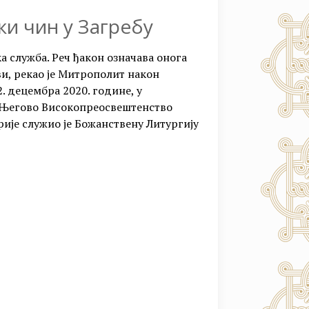
и чин у Загребу
а служба. Реч ђакон означава онога
ви, рекао је Митрополит након
 децембра 2020. године, у
у, Његово Високопреосвештенство
је служио је Божанствену Литургију