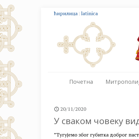
ћирилица
|
latinica
Почетна
Митрополи
20/11/2020
У сваком човеку ви
”Тугујемо због губитка доброг паст