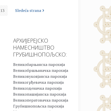
13
Sledeća strana
АРХИЈЕРЕЈСКО
НАМЕСНИШТВО
ГРУБИШНОПОЉСКО:
Великобарњанска парохија
Великобршљаначка парохија
Великовуковјанска парохија
Великогрђевачка парохија
Великозденачка парохија
Великопашијанска парохија
Великоператовачка парохија
Грубишнопољска парохија