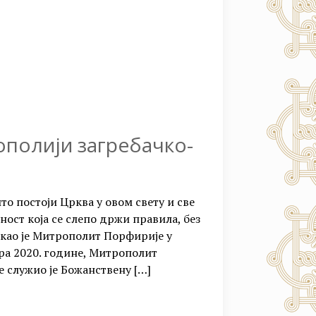
полији загребачко-
то постоји Црква у овом свету и све
ност која се слепо држи правила, без
 рекао је Митрополит Порфирије у
бра 2020. године, Митрополит
 служио је Божанствену
[…]