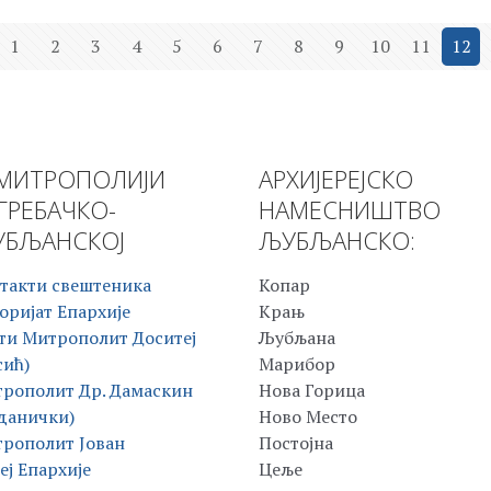
1
2
3
4
5
6
7
8
9
10
11
12
МИТРОПОЛИЈИ
АРХИЈЕРЕЈСКО
ГРЕБАЧКО-
НАМЕСНИШТВО
БЉАНСКОЈ
ЉУБЉАНСКО:
такти свештеника
Копар
оријат Епархије
Крањ
ти Митрополит Доситеј
Љубљана
сић)
Марибор
рополит Др. Дамаскин
Нова Горица
данички)
Ново Место
рополит Јован
Постојна
еј Епархије
Цеље