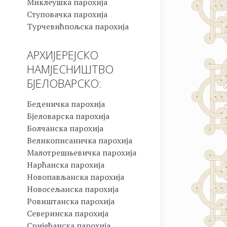
Миклеушка парохија
Ступовачка парохија
Турчевићпољска парохија
АРХИЈЕРЕЈСКО
НАМЈЕСНИШТВО
БЈЕЛОВАРСКО:
Беденичка парохија
Бјеловарска парохија
Болчанска парохија
Великописаничка парохија
Малотрешњевичка парохија
Нарћанска парохија
Новопављанска парохија
Новосељанска парохија
Ровиштанска парохија
Северинска парохија
Сријеђанска парохија