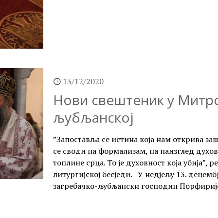
13/12/2020
Нови свештеник у Митро
љубљанској
”Запоставља се истина која нам открива заш
се своди на формализам, на наизглед духов
топлине срца. То је духовност која убија”,
литургијској бесједи. У недјељу 13. децем
загребачко-љубљански господин Порфирије