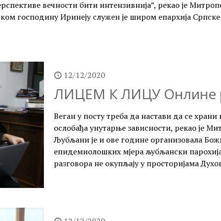
ерспективе вечности бити интензивнија”, рекао је Митр
ом господину Иринеју служен је широм епархија Српске 
12/12/2020
ЛИЦЕМ К ЛИЦУ Онлине р
Веган у посту треба да настави да се храни 
ослобађа унутарње зависности, рекао је М
Љубљани је и ове године организовала Божи
епидемиолошких мјера љубљански парохиј
разговора не окупљају у просторијама Духо