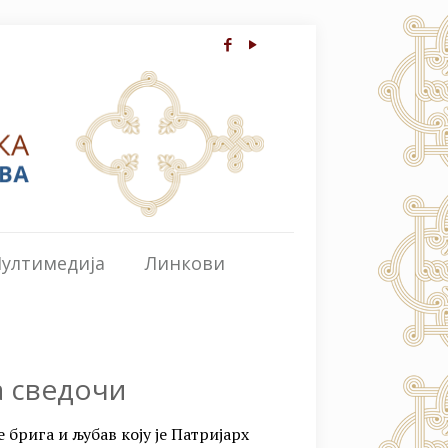
ултимедија
Линкови
а сведочи
 брига и љубав коју је Патријарх