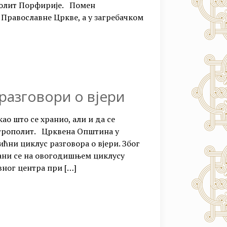
ополит Порфирије. Помен
Православне Цркве, а у загребачком
азговори о вјери
као што се хранио, али и да се
итрополит. Црквена Општина у
ћни циклус разговора о вјери. Због
ани се на овогодишњем циклусу
вног центра при
[…]