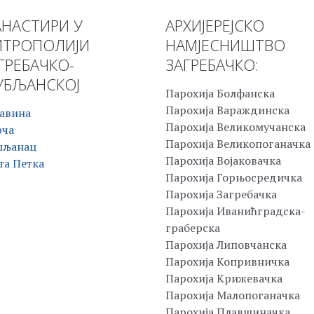
НАСТИРИ У
АРХИЈЕРЕЈСКО
ТРОПОЛИЈИ
НАМЈЕСНИШТВО
ГРЕБАЧКО-
ЗАГРЕБАЧКО:
БЉАНСКОЈ
Парохија Болфанска
Парохија Вараждинска
авина
Парохија Великомучанска
рча
Парохија Великопоганачка
шљанац
Парохија Војаковачка
та Петка
Парохија Горњосредичка
Парохија Загребачка
Парохија Иванићградска-
граберска
Парохија Липовчанска
Парохија Копривничка
Парохија Крижевачка
Парохија Малопоганачка
Парохија Плавшиначка