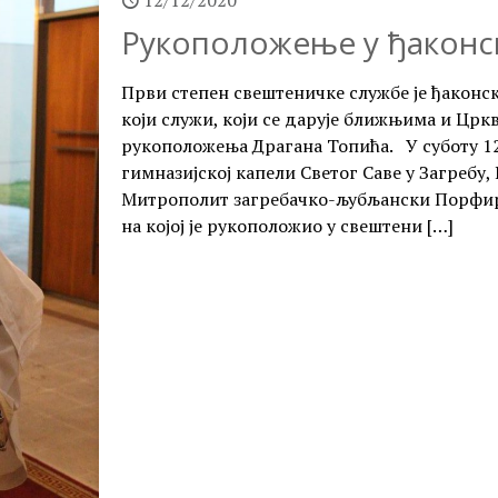
12/12/2020
Рукоположење у ђаконск
Први степен свештеничке службе је ђаконск
који служи, који се дарује ближњима и Црк
рукоположења Драгана Топића. У суботу 12.
гимназијској капели Светог Саве у Загреб
Митрополит загребачко-љубљански Порфири
на којој је рукоположио у свештени
[…]