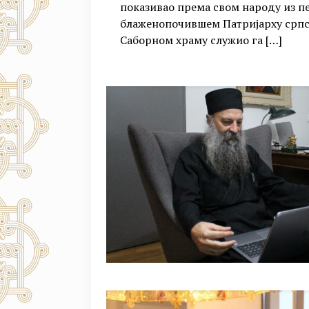
показивао према свом народу из п
блаженопочившем Патријарху српск
Саборном храму служио га
[…]