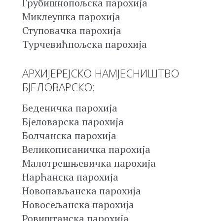
Грубишнопољска парохија
Миклеушка парохија
Ступовачка парохија
Турчевићпољска парохија
АРХИЈЕРЕЈСКО НАМЈЕСНИШТВО
БЈЕЛОВАРСКО:
Беденичка парохија
Бјеловарска парохија
Болчанска парохија
Великописаничка парохија
Малотрешњевичка парохија
Нарћанска парохија
Новопављанска парохија
Новосељанска парохија
Ровиштанска парохија