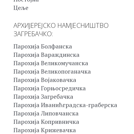
Цеље
АРХИЈЕРЕЈСКО НАМЈЕСНИШТВО
ЗАГРЕБАЧКО:
Парохија Болфанска
Парохија Вараждинска
Парохија Великомучанска
Парохија Великопоганачка
Парохија Војаковачка
Парохија Горњосредичка
Парохија Загребачка
Парохија Иванићградска-граберска
Парохија Липовчанска
Парохија Копривничка
Парохија Крижевачка