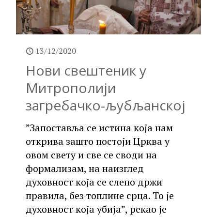
13/12/2020
Нови свештеник у
Митрополији
загребачко-љубљанској
”Запоставља се истина која нам
открива зашто постоји Црква у
овом свету и све се своди на
формализам, на наизглед
духовност која се слепо држи
правила, без топлине срца. То је
духовност која убија”, рекао је