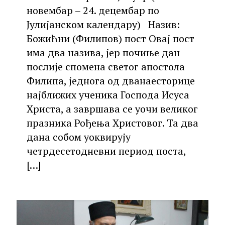
новембар – 24. децембар по
Јулијанском календару) Назив:
Божићни (Филипов) пост Овај пост
има два назива, јер почиње дан
послије спомена светог апостола
Филипа, једнога од дванаесторице
најближих ученика Господа Исуса
Христа, а завршава се уочи великог
празника Рођења Христовог. Та два
дана собом уоквирују
четрдесетодневни период поста,
[…]