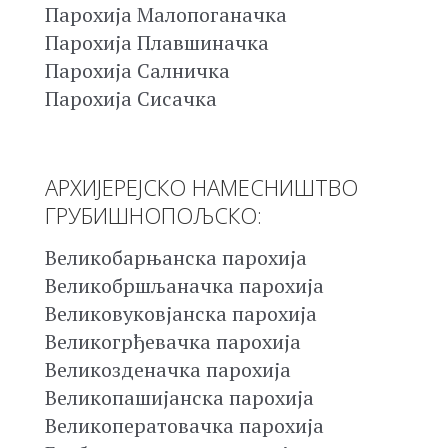
Парохија Малопоганачка
Парохија Плавшиначка
Парохија Салничка
Парохија Сисачка
АРХИЈЕРЕЈСКО НАМЕСНИШТВО
ГРУБИШНОПОЉСКО:
Великобарњанска парохија
Великобршљаначка парохија
Великовуковјанска парохија
Великогрђевачка парохија
Великозденачка парохија
Великопашијанска парохија
Великоператовачка парохија