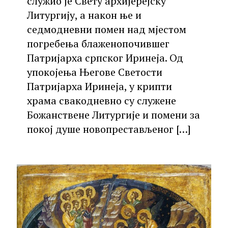
служио је Свету архијерејску
Литургију, а након ње и
седмодневни помен над мјестом
погребења блаженопочившег
Патријарха српског Иринеја. Од
упокојења Његове Светости
Патријарха Иринеја, у крипти
храма свакодневно су служене
Божанствене Литургије и помени за
покој душе новопрестављеног
[…]