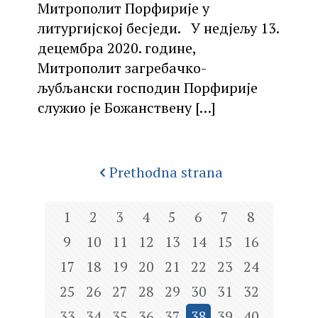
Митрополит Порфирије у
литургијској бесједи. У недјељу 13.
децембра 2020. године,
Митрополит загребачко-
љубљански господин Порфирије
служио је Божанствену
[…]
Prethodna strana
1
2
3
4
5
6
7
8
9
10
11
12
13
14
15
16
17
18
19
20
21
22
23
24
25
26
27
28
29
30
31
32
33
34
35
36
37
38
39
40