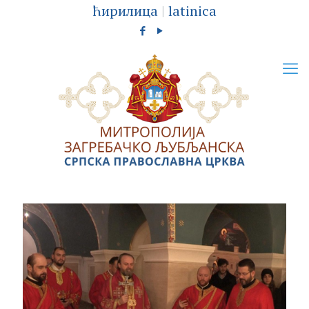
ћирилица
|
latinica