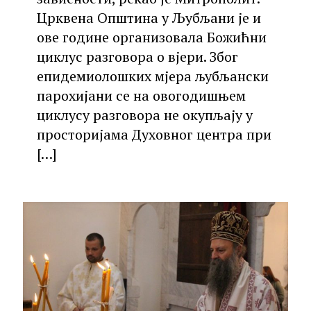
Црквена Општина у Љубљани је и
ове године организовала Божићни
циклус разговора о вјери. Због
епидемиолошких мјера љубљански
парохијани се на овогодишњем
циклусу разговора не окупљају у
просторијама Духовног центра при
[…]