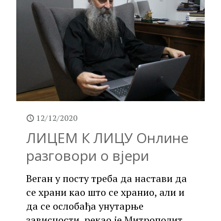
12/12/2020
ЛИЦЕМ К ЛИЦУ Онлине
разговори о вјери
Веган у посту треба да настави да
се храни као што се хранио, али и
да се ослобађа унутарње
зависности, рекао је Митрополит.