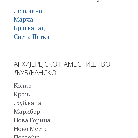
Лепавина
Марча
Бршљанац
Света Петка
АРХИЈЕРЕЈСКО НАМЕСНИШТВО
ЉУБЉАНСКО:
Копар
Крањ
Љубљана
Марибор
Нова Горица
Ново Место
Постојна