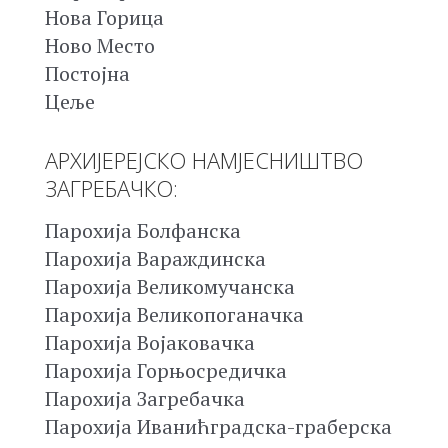
Нова Горица
Ново Место
Постојна
Цеље
АРХИЈЕРЕЈСКО НАМЈЕСНИШТВО
ЗАГРЕБАЧКО:
Парохија Болфанска
Парохија Вараждинска
Парохија Великомучанска
Парохија Великопоганачка
Парохија Војаковачка
Парохија Горњосредичка
Парохија Загребачка
Парохија Иванићградска-граберска