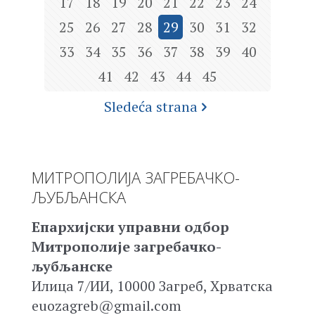
17
18
19
20
21
22
23
24
25
26
27
28
29
30
31
32
33
34
35
36
37
38
39
40
41
42
43
44
45
Sledeća strana
МИТРОПОЛИЈА ЗАГРЕБАЧКО-
ЉУБЉАНСКА
Епархијски управни одбор
Митрополије загребачко-
љубљанске
Илица 7/ИИ, 10000 Загреб, Хрватска
euozagreb@gmail.com