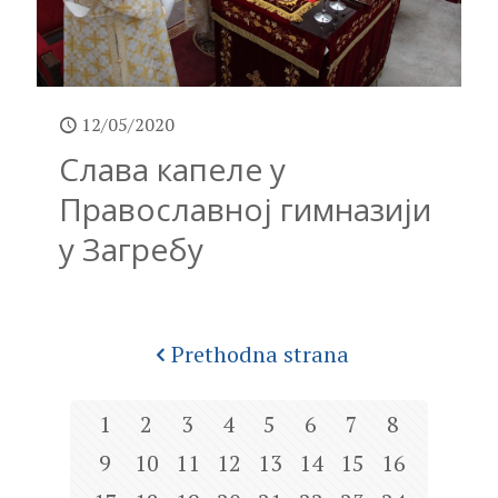
12/05/2020
Слава капеле у
Православној гимназији
у Загребу
Prethodna strana
1
2
3
4
5
6
7
8
9
10
11
12
13
14
15
16