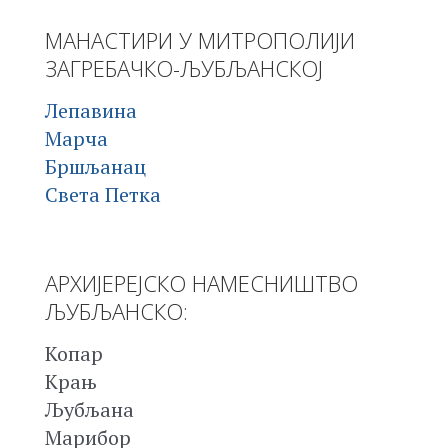
МАНАСТИРИ У МИТРОПОЛИЈИ
ЗАГРЕБАЧКО-ЉУБЉАНСКОЈ
Лепавина
Марча
Бршљанац
Света Петка
АРХИЈЕРЕЈСКО НАМЕСНИШТВО
ЉУБЉАНСКО:
Копар
Крањ
Љубљана
Марибор