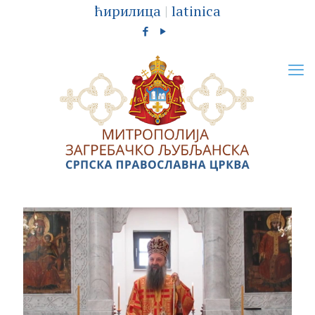
ћирилица
|
latinica