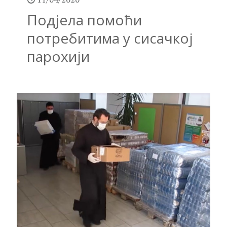
Подјела помоћи
потребитима у сисачкој
парохији