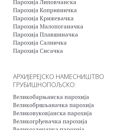
Парохија Липовчанска
Парохија Копривничка
Парохија Крижевачка
Парохија Малопоганачка
Парохија Плавшиначка
Парохија Салничка
Парохија Сисачка
АРХИЈЕРЕЈСКО НАМЕСНИШТВО
ГРУБИШНОПОЉСКО:
Великобарњанска парохија
Великобршљаначка парохија
Великовуковјанска парохија
Великогрђевачка парохија
Великозденачка парохија