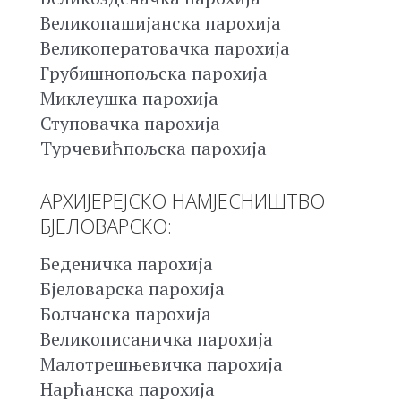
Великопашијанска парохија
Великоператовачка парохија
Грубишнопољска парохија
Миклеушка парохија
Ступовачка парохија
Турчевићпољска парохија
АРХИЈЕРЕЈСКО НАМЈЕСНИШТВО
БЈЕЛОВАРСКО:
Беденичка парохија
Бјеловарска парохија
Болчанска парохија
Великописаничка парохија
Малотрешњевичка парохија
Нарћанска парохија