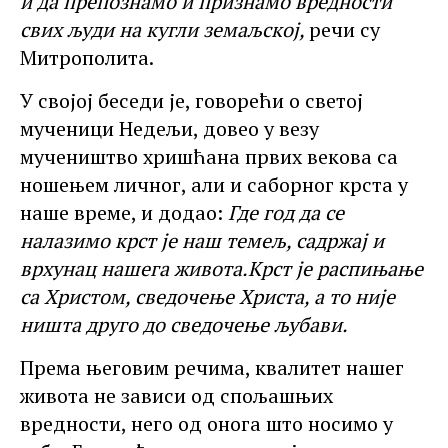
и да препознамо и признамо вредности
свих људи на кугли земаљској
,
речи су
Митрополита.
У својој беседи је, говорећи о светој
мученици Недељи, довео у везу
мучеништво хришћана првих векова са
ношењем личног, али и саборног крста у
наше време, и додао:
Где год да се
налазимо крст је наш темељ, садржај и
врхунац нашега живота.
К
рст
је
распињање
са Христом, сведочење Христа, а то није
ништа друго до сведочење љубави.
Према његовим речима, квалитет нашег
живота не зависи од спољашњих
вредности, него од онога што носимо у