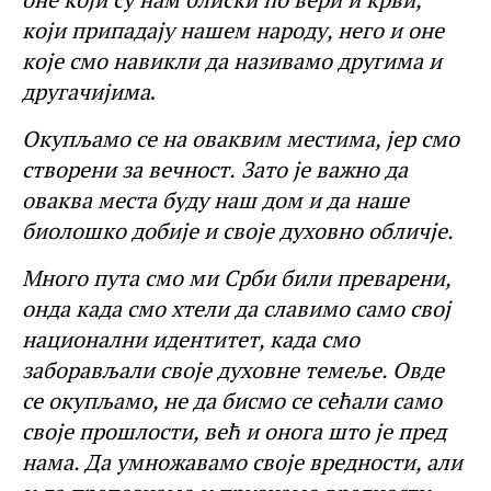
који припадају нашем
на
роду, него и оне
које смо навикли да називамо другима и
другачијима
.
Окупљамо се на оваквим местима, јер смо
створени за вечност.
З
ато је важно да
оваква места буду наш дом и да
наше
биолошко добије и своје духовно о
б
личје.
Много пута смо
ми Срби
били преварени,
онда када смо хтели да славимо
само свој
национални идентитет
, када смо
заборављали своје
духовне темеље.
Овде
се окупљамо, не да бисмо се сећали
само
своје прошлости, већ и онога што је пред
нама
. Д
а умножавамо своје вредности, али