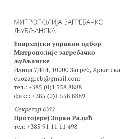
МИТРОПОЛИЈА ЗАГРЕБАЧКО-
ЉУБЉАНСКА
Епархијски управни одбор
Митрополије загребачко-
љубљанске
Илица 7/ИИ, 10000 Загреб, Хрватска
euozagreb@gmail.com
тел.: +385 (0)1 558 8888
факс: +385 (0)1 558 8889
Секретар ЕУО
Протојереј Зоран Радић
тел: +385 91 11 11 498