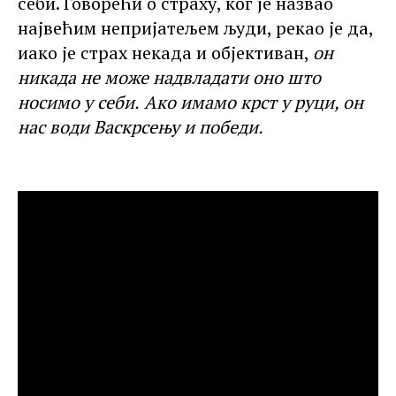
себи. Говорећи о страху, ког је назвао
највећим непријатељем људи, рекао је да,
иако је страх некада и објективан,
он
никада не може надвладати оно што
носимо у себи
.
А
ко имамо крст у руци,
о
н
нас
води Васкрсењу и победи.