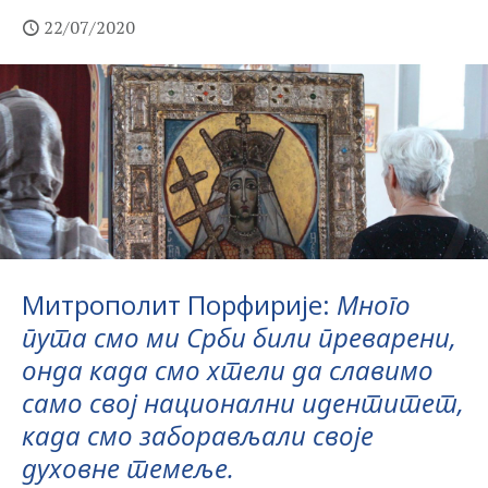
22/07/2020
Митрополит Порфирије:
Много
пута смо
ми Срби
били преварени,
онда када смо хтели да славимо
само свој национални идентитет
,
када смо заборављали своје
духовне темеље.