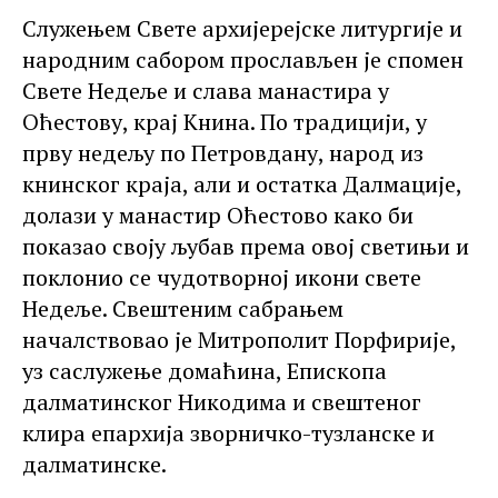
Служењем Свете архијерејске литургије и
народним сабором прослављен је спомен
Свете Недеље и слава манастира у
Оћестову, крај Книна. По традицији, у
прву недељу по Петровдану, народ из
книнског краја, али и остатка Далмације,
долази у манастир Оћестово како би
показао своју љубав према овој светињи и
поклонио се чудотворној икони свете
Недеље. Свештеним сабрањем
началствовао је Митрополит Порфирије,
уз саслужење домаћина, Епископа
далматинског Никодима и свештеног
клира епархија зворничко-тузланске и
далматинске.