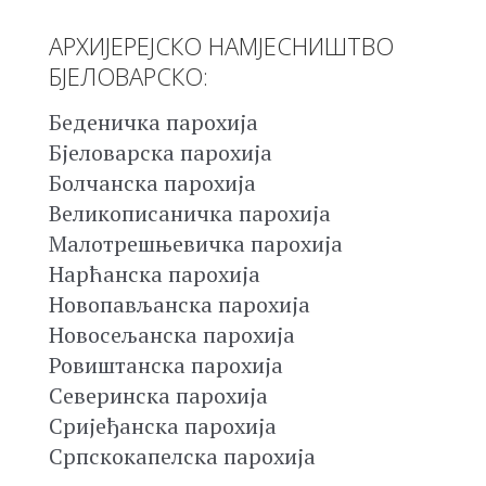
АРХИЈЕРЕЈСКО НАМЈЕСНИШТВО
БЈЕЛОВАРСКО:
Беденичка парохија
Бјеловарска парохија
Болчанска парохија
Великописаничка парохија
Малотрешњевичка парохија
Нарћанска парохија
Новопављанска парохија
Новосељанска парохија
Ровиштанска парохија
Северинска парохија
Сријеђанска парохија
Српскокапелска парохија