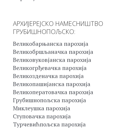
АРХИЈЕРЕЈСКО НАМЕСНИШТВО
ГРУБИШНОПОЉСКО:
Великобарњанска парохија
Великобршљаначка парохија
Великовуковјанска парохија
Великогрђевачка парохија
Великозденачка парохија
Великопашијанска парохија
Великоператовачка парохија
Грубишнопољска парохија
Миклеушка парохија
Ступовачка парохија
Турчевићпољска парохија