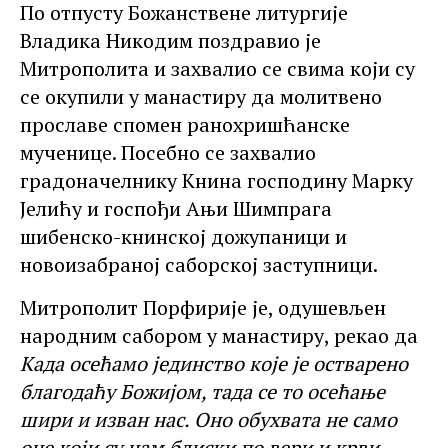
По отпусту Божанствене литургије
Владика Никодим поздравио је
Митрополита и захвалио се свима који су
се окупили у манастиру да молитвено
прославе спомен ранохришћанске
мученице. Посебно се захвалио
градоначелнику Книна господину Марку
Јелићу и госпођи Ањи Шимпрага
шибенско-книнској дожупаници и
новоизабраној саборској заступници.
Митрополит Порфирије је, одушевљен
народним сабором у манастиру, рекао да
К
ада осећамо јединство
које је
остварено
благодаћу Божијом
,
тада се то осећање
шири
и
изван нас
. Оно обухвата
не само
оне који су нам блиски по вери и крви,