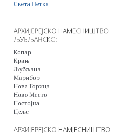
Света Петка
АРХИЈЕРЕЈСКО НАМЕСНИШТВО
ЉУБЉАНСКО:
Копар
Крањ
Љубљана
Марибор
Нова Горица
Ново Место
Постојна
Цеље
АРХИЈЕРЕЈСКО НАМЈЕСНИШТВО