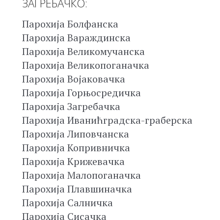
ЗАГРЕБАЧКО:
Парохија Болфанска
Парохија Вараждинска
Парохија Великомучанска
Парохија Великопоганачка
Парохија Војаковачка
Парохија Горњосредичка
Парохија Загребачка
Парохија Иванићградска-граберска
Парохија Липовчанска
Парохија Копривничка
Парохија Крижевачка
Парохија Малопоганачка
Парохија Плавшиначка
Парохија Салничка
Парохија Сисачка