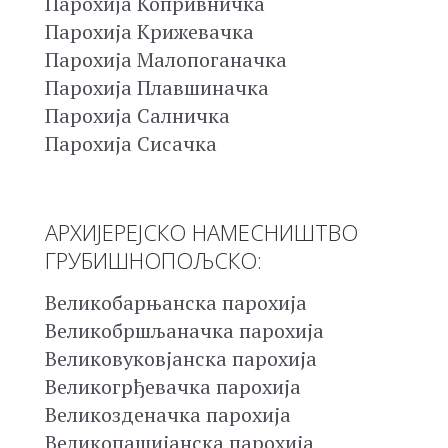
Парохија Копривничка
Парохија Крижевачка
Парохија Малопоганачка
Парохија Плавшиначка
Парохија Салничка
Парохија Сисачка
АРХИЈЕРЕЈСКО НАМЕСНИШТВО
ГРУБИШНОПОЉСКО:
Великобарњанска парохија
Великобршљаначка парохија
Великовуковјанска парохија
Великогрђевачка парохија
Великозденачка парохија
Великопашијанска парохија