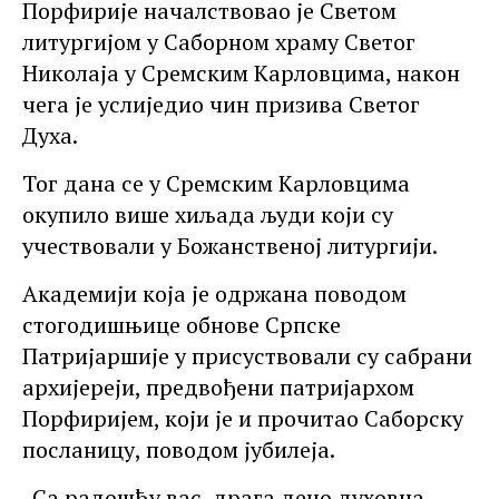
Порфирије началствовао је Светом
литургијом у Саборном храму Светог
Николаја у Сремским Карловцима, након
чега је услиједио чин призива Светог
Духа.
Тог дана се у Сремским Карловцима
окупило више хиљада људи који су
учествовали у Божанственој литургији.
Академији која је одржана поводом
стогодишњице обнове Српске
Патријаршије у присуствовали су сабрани
архијереји, предвођени патријархом
Порфиријем, који је и прочитао Саборску
посланицу, поводом јубилеја.
„Са радошћу вас, драга децо духовна,