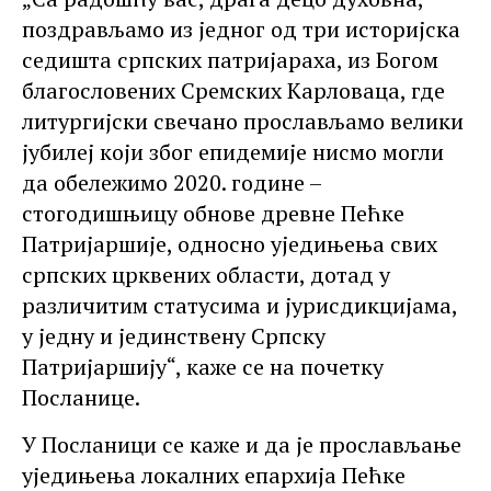
поздрављамо из једног од три историјска
седишта српских патријараха, из Богом
благословених Сремских Карловаца, где
литургијски свечано прослављамо велики
јубилеј који због епидемије нисмо могли
да обележимо 2020. године –
стогодишњицу обнове древне Пећке
Патријаршије, односно уједињења свих
српских црквених области, дотад у
различитим статусима и јурисдикцијама,
у једну и јединствену Српску
Патријаршију“, каже се на почетку
Посланице.
У Посланици се каже и да је прослављање
уједињења локалних епархија Пећке