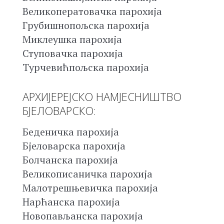
Великоператовачка парохија
Грубишнопољска парохија
Миклеушка парохија
Ступовачка парохија
Турчевићпољска парохија
АРХИЈЕРЕЈСКО НАМЈЕСНИШТВО
БЈЕЛОВАРСКО:
Беденичка парохија
Бјеловарска парохија
Болчанска парохија
Великописаничка парохија
Малотрешњевичка парохија
Нарћанска парохија
Новопављанска парохија