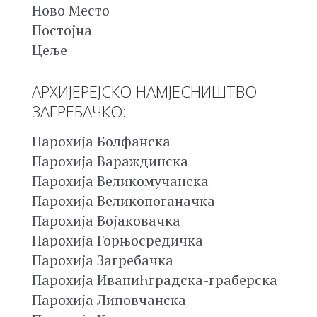
Ново Место
Постојна
Цеље
АРХИЈЕРЕЈСКО НАМЈЕСНИШТВО
ЗАГРЕБАЧКО:
Парохија Болфанска
Парохија Вараждинска
Парохија Великомучанска
Парохија Великопоганачка
Парохија Војаковачка
Парохија Горњосредичка
Парохија Загребачка
Парохија Иванићградска-граберска
Парохија Липовчанска