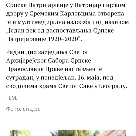
Српске Патријаршије у Патријаршијском
двору у Сремским Карловцима отворена
је и мултимедијална изложба под називом
„Један век од васпостављања Српске
Патријаршије 1920–2020“.
Радни дио засједања Светог
Архијерејског Сабора Српске
Православне Цркве настављен је
сутрадан, у понедјељак, 16. маја, под
сводовима храма Светог Саве у Београду.
Н.М.
Фото: спц.рс