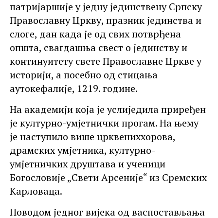
патријаршије у једну јединствену Српску
Православну Цркву, празник јединства и
слоге, дан када је од свих потврђена
општа, свагдашња свест о јединству и
континуитету свете Православне Цркве у
историји, а посебно од стицања
аутокефалије, 1219. године.
На академији која је услиједила приређен
је културно-умјетнички прогам. На њему
је наступило више црквениххорова,
драмских умјетника, културно-
умјетничких друштава и ученици
Богословије „Свети Арсеније“ из Сремских
Карловаца.
Поводом једног вијека од васпостављања