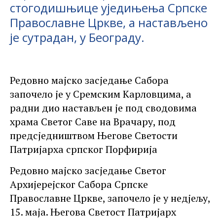
стогодишњице уједињења Српске
Православне Цркве, а настављено
је сутрадан, у Београду.
Редовно мајско засједање Сабора
започело је у Сремским Карловцима, а
радни дио настављен је под сводовима
храма Светог Саве на Врачару, под
предсједништвом Његове Светости
Патријарха српског Порфирија
Редовно мајско засједање Светог
Архијерејског Сабора Српске
Православне Цркве, започело је у недјељу,
15. маја. Његова Светост Патријарх