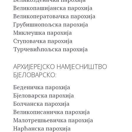
Великопашијанска парохија
Великоператовачка парохија
Грубишнопољска парохија
Миклеушка парохија
Ступовачка парохија
Турчевићпољска парохија
АРХИЈЕРЕЈСКО НАМЈЕСНИШТВО
БЈЕЛОВАРСКО:
Беденичка парохија
Бјеловарска парохија
Болчанска парохија
Великописаничка парохија
Малотрешњевичка парохија
Нарћанска парохија