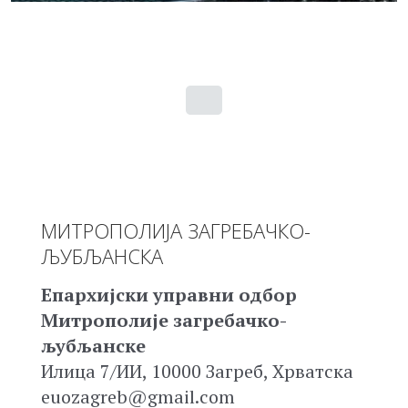
МИТРОПОЛИЈА ЗАГРЕБАЧКО-
ЉУБЉАНСКА
Епархијски управни одбор
Митрополије загребачко-
љубљанске
Илица 7/ИИ, 10000 Загреб, Хрватска
euozagreb@gmail.com