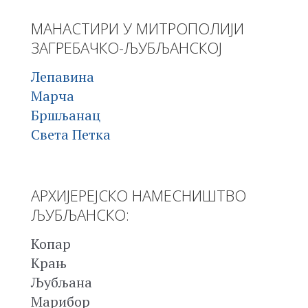
МАНАСТИРИ У МИТРОПОЛИЈИ
ЗАГРЕБАЧКО-ЉУБЉАНСКОЈ
Лепавина
Марча
Бршљанац
Света Петка
АРХИЈЕРЕЈСКО НАМЕСНИШТВО
ЉУБЉАНСКО:
Копар
Крањ
Љубљана
Марибор