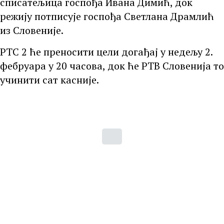
списатељица госпођа Ивана Димић, док
режију потписује госпођа Светлана Драмлић
из Словеније.
РТС 2 ће преносити цели догађај у недељу 2.
фебруара у 20 часова, док ће РТВ Словенија то
учинити сат касније.