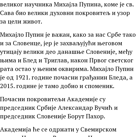
великог научника Михајла Пупина, коме је св.
Сава био велики духовни покровитељ и узор
за цели живот.
Михајло Пупин је важан, како за нас Србе тако
и за Словенце, јер је захваљујући његовом
утицају велики део данашње Словеније, међу
њима и Блед и Триглав, након Првог светског
рата остао у њеним оквирима. Михајло Пупин
је од 1921. године почасни грађанин Бледа, а
2015. године је тамо добио и споменик.
Почасни покровитељи Академије су
председник Србије Александар Вучић и
председник Словеније Борут Пахор.
Академија ће се одржати у Свемирском