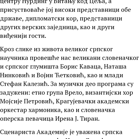
центру Нурдинг у Витању код Цеља, а
присуствоваће јој високи представници обе
државе, дипломатски кор, представници
других верских заједница, као и други
виђенији гости.
Кроз слике из живота великог српског
научника провешће нас великани словеначког
и српског глумишта Борис Каваца, Наташа
Нинковић и Војин Ћетковић, као и млади
Стефан Калезић. За музички део програма су
задужени: етно група Врело, византијски хор
Мојсије Петровић, Крагујевачки академски
оркестар хармоника, као и словеначка
оперска певачица Ирена Ј. Тиран.
Сценариста Академије је уважена српска