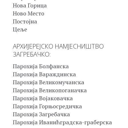
Нова Горица
Ново Место
Постојна
Цеље
АРХИЈЕРЕЈСКО НАМЈЕСНИШТВО
ЗАГРЕБАЧКО:
Парохија Болфанска
Парохија Вараждинска
Парохија Великомучанска
Парохија Великопоганачка
Парохија Војаковачка
Парохија Горњосредичка
Парохија Загребачка
Парохија Иванићградска-граберска