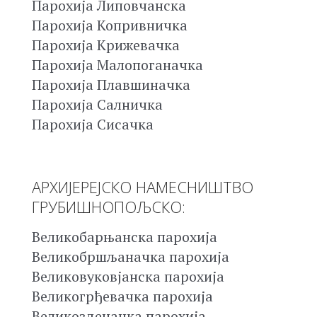
Парохија Липовчанска
Парохија Копривничка
Парохија Крижевачка
Парохија Малопоганачка
Парохија Плавшиначка
Парохија Салничка
Парохија Сисачка
АРХИЈЕРЕЈСКО НАМЕСНИШТВО
ГРУБИШНОПОЉСКО:
Великобарњанска парохија
Великобршљаначка парохија
Великовуковјанска парохија
Великогрђевачка парохија
Великозденачка парохија