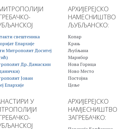
МИТРОПОЛИЈИ
АРХИЈЕРЕЈСКО
ГРЕБАЧКО-
НАМЕСНИШТВО
БЉАНСКОЈ
ЉУБЉАНСКО:
такти свештеника
Копар
оријат Епархије
Крањ
ти Митрополит Доситеј
Љубљана
сић)
Марибор
рополит Др. Дамаскин
Нова Горица
данички)
Ново Место
рополит Јован
Постојна
еј Епархије
Цеље
НАСТИРИ У
АРХИЈЕРЕЈСКО
ТРОПОЛИЈИ
НАМЈЕСНИШТВО
ГРЕБАЧКО-
ЗАГРЕБАЧКО:
БЉАНСКОЈ