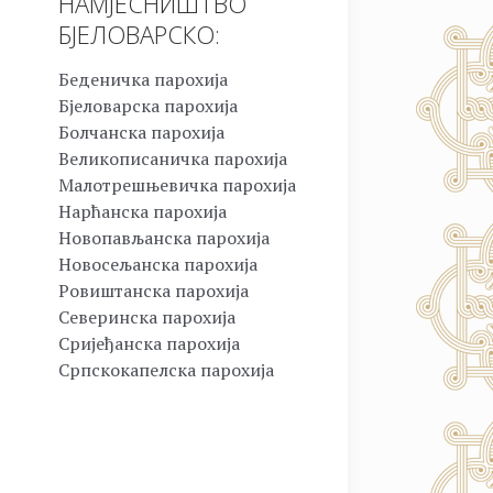
НАМЈЕСНИШТВО
БЈЕЛОВАРСКО:
Беденичка парохија
Бјеловарска парохија
Болчанска парохија
Великописаничка парохија
Малотрешњевичка парохија
Нарћанска парохија
Новопављанска парохија
Новосељанска парохија
Ровиштанска парохија
Северинска парохија
Сријеђанска парохија
Српскокапелска парохија