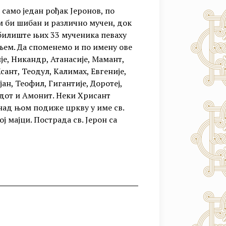
 само један рођак Јеронов, по
ом би шибан и различно мучен, док
губилиште њих 33 мученика певаху
њем. Да споменемо и по имену ове
је, Никандр, Атанасије, Мамант,
сант, Теодул, Калимах, Евгеније,
ан, Теофил, Гигантије, Доротеј,
одот и Амонит. Неки Хрисант
 над њом подиже цркву у име св.
ј мајци. Пострада св. Јерон са