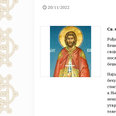
20/11/2022
Св.
Рође
Беше
свој
посл
беше
Најз
беху
спас
к Ње
неис
утвр
теле