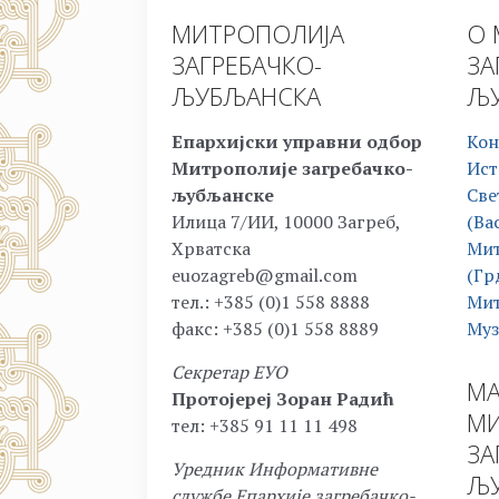
МИТРОПОЛИЈА
О 
ЗАГРЕБАЧКО-
ЗА
ЉУБЉАНСКА
ЉУ
Епархијски управни одбор
Кон
Митрополије загребачко-
Ист
љубљанске
Све
Илица 7/ИИ, 10000 Загреб,
(Ва
Хрватска
Мит
euozagreb@gmail.com
(Гр
тел.: +385 (0)1 558 8888
Мит
факс: +385 (0)1 558 8889
Муз
Секретар ЕУО
МА
Протојереј Зоран Радић
МИ
тел: +385 91 11 11 498
ЗА
Уредник Информативне
ЉУ
службе Епархије загребачко-