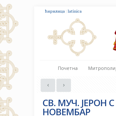
ћирилица
|
latinica
Почетна
Митрополи
СВ. МУЧ. ЈЕРОН 
НОВЕМБАР