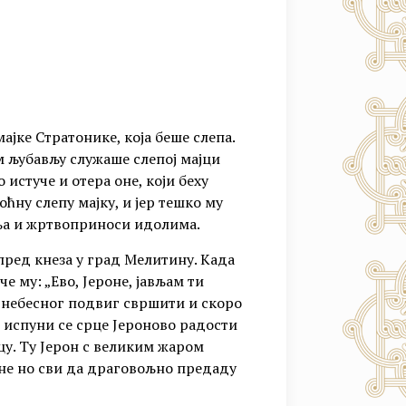
ајке Стратонике, која беше слепа.
 љубављу служаше слепој мајци
о истуче и отера оне, који беху
оћну слепу мајку, и јер тешко му
ања и жртвоприноси идолима.
пред кнеза у град Мелитину. Када
че му: „Ево, Јероне, јављам ти
а небесног подвиг свршити и скоро
и испуни се срце Јероново радости
цу. Ту Јерон с великим жаром
дне но сви да драговољно предаду