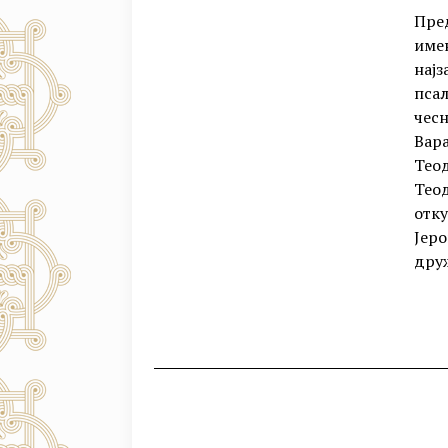
Пред
имен
најз
псал
чесн
Вара
Теод
Теод
отку
Јеро
друж