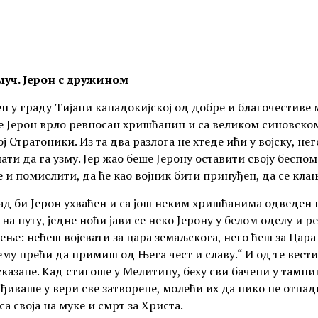
 муч. Јерон с дружином
н у граду Тијани кападокијској од добре и благочестиве м
 Јерон врло ревносан хришћанин и са великом синовском
ој Стратоники. Из та два разлога не хтеде ићи у војску, нег
ати да га узму. Јер жао беше Јерону оставити своју беспом
 и помислити, да ће као војник бити принуђен, да се кл
ад би Јерон ухваћен и са још неким хришћанима одведен 
 на путу, једне ноћи јави се неко Јерону у белом оделу и ре
ење: нећеш војевати за цара земаљскога, него ћеш за Цар
му прећи да примиш од Њега чест и славу.“ И од те вест
казане. Кад стигоше у Мелитину, беху сви бачени у тамни
ђиваше у вери све затворене, молећи их да нико не отпа
са своја на муке и смрт за Христа.