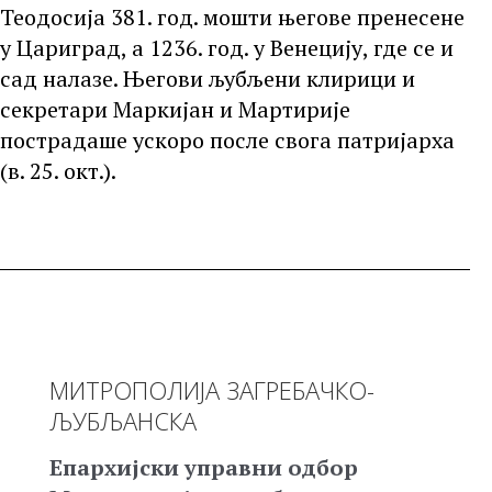
Теодосија 381. год. мошти његове пренесене
у Цариград, а 1236. год. у Венецију, где се и
сад налазе. Његови љубљени клирици и
секретари Маркијан и Мартирије
пострадаше ускоро после свога патријарха
(в. 25. окт.).
МИТРОПОЛИЈА ЗАГРЕБАЧКО-
ЉУБЉАНСКА
Епархијски управни одбор