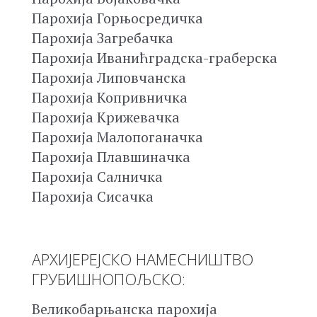
Парохија Горњосредичка
Парохија Загребачка
Парохија Иванићградска-граберска
Парохија Липовчанска
Парохија Копривничка
Парохија Крижевачка
Парохија Малопоганачка
Парохија Плавшиначка
Парохија Салничка
Парохија Сисачка
АРХИЈЕРЕЈСКО НАМЕСНИШТВО
ГРУБИШНОПОЉСКО:
Великобарњанска парохија