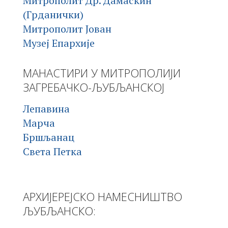
Митрополит Др. Дамаскин
(Грданички)
Митрополит Јован
Музеј Епархије
МАНАСТИРИ У МИТРОПОЛИЈИ
ЗАГРЕБАЧКО-ЉУБЉАНСКОЈ
Лепавина
Марча
Бршљанац
Света Петка
АРХИЈЕРЕЈСКО НАМЕСНИШТВО
ЉУБЉАНСКО: