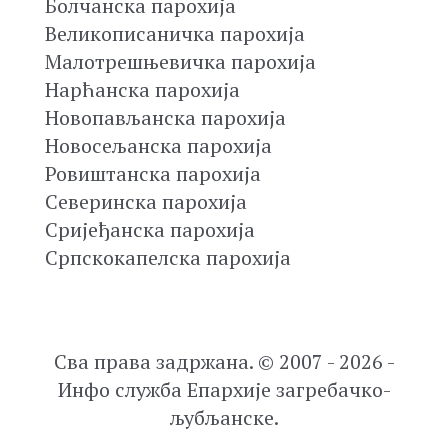
Болчанска парохија
Великописаничка парохија
Малотрешњевичка парохија
Нарћанска парохија
Новопављанска парохија
Новосељанска парохија
Ровиштанска парохија
Северинска парохија
Сријеђанска парохија
Српскокапелска парохија
Сва права задржана. © 2007 - 2026 -
Инфо служба Епархије загребачко-
љубљанске.