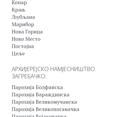
Копар
Крањ
Љубљана
Марибор
Нова Горица
Ново Место
Постојна
Цеље
АРХИЈЕРЕЈСКО НАМЈЕСНИШТВО
ЗАГРЕБАЧКО:
Парохија Болфанска
Парохија Вараждинска
Парохија Великомучанска
Парохија Великопоганачка
Парохија Војаковачка