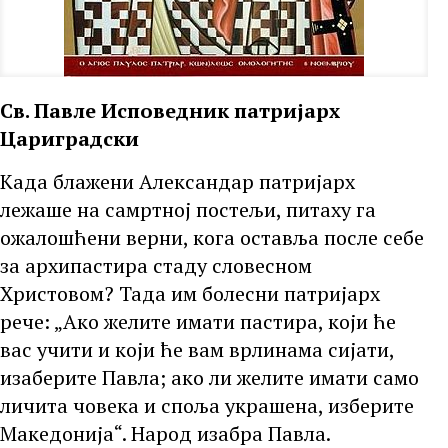
Св. Павле Исповедник патријарх
Цариградски
Када блажени Александар патријарх
лежаше на самртној постељи, питаху га
ожалошћени верни, кога оставља после себе
за архипастира стаду словесном
Христовом? Тада им болесни патријарх
рече: „Ако желите имати пастира, који ће
вас учити и који ће вам врлинама сијати,
изаберите Павла; ако ли желите имати само
личита човека и споља украшена, изберите
Македонија“. Народ изабра Павла.