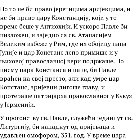
Но то не би право јеретицима аријевцима, и
не би право цару Констанцију, који у то
време беше у Антиохији. И ускоро Павле би
низложен, и заједно са св. Атанасијем
Великим избеже у Рим, где их обојицу папа
Јулије и цар Констанс лепо примише и у
њиховој православној вери подржаше. По
писму цара Констанса и папе, би Павле
враћен на свој престо, али кад умре цар
Констанс, аријевци дигоше главу, и
протераше патријарха православног у Кукуз
у Јерменији.
У прогонству св. Павле, служећи једанпут св.
Литургију, би нападнут од аријеваца и
удављен омофором, 351. год. У време цара