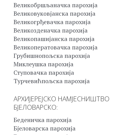
Великобршљаначка парохија
Великовуковјанска парохија
Великогрђевачка парохија
Великозденачка парохија
Великопашијанска парохија
Великоператовачка парохија
Грубишнопољска парохија
Миклеушка парохија
Ступовачка парохија
Турчевићпољска парохија
АРХИЈЕРЕЈСКО НАМЈЕСНИШТВО
БЈЕЛОВАРСКО:
Беденичка парохија
Бјеловарска парохија