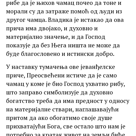
рибе да је њихов чамац почео да тоне и
морали су да затраже помоћ од људи из
другог чамца. Владика је истакао да ова
прича има двојако, и духовно и
материјално значење, и да Господ
показује да без Њега ништа не може да
буде благословено и истински добро.
У наставку тумачења ове јеванђелске
приче, Преосвећени истиче да је само
чамац у коме је био Господ ухватио рибу,
што заправо симболизује да духовно
богатство треба да има предност у односу
на материјалне ствари, наглашавајући
притом да ако обогатимо своје душе
прихватајући Бога, све остало што нам је
потребно за кратак живот на земљи биће