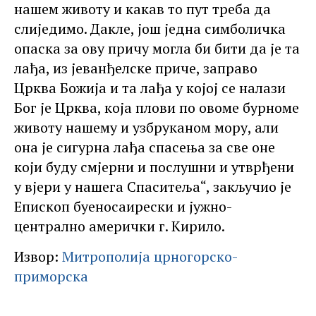
нашем животу и какав то пут треба да
слиједимо. Дакле, још једна симболичка
опаска за ову причу могла би бити да је та
лађа, из јеванђелске приче, заправо
Црква Божија и та лађа у којој се налази
Бог је Црква, која плови по овоме бурноме
животу нашему и узбруканом мору, али
она је сигурна лађа спасења за све оне
који буду смјерни и послушни и утврђени
у вјери у нашега Спаситеља“, закључио је
Епископ буеносаирески и јужно-
централно амерички г. Кирило.
Извор:
Митрополија црногорско-
приморска