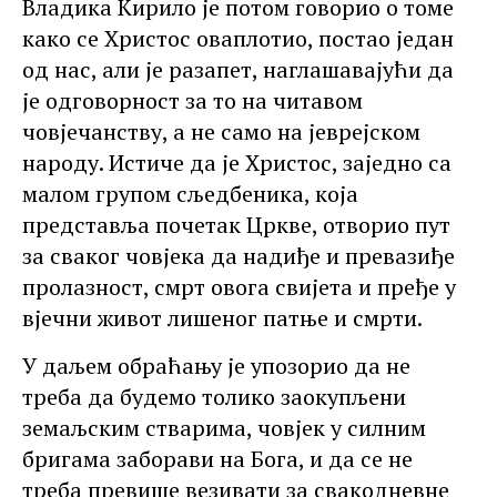
Владика Кирило је потом говорио о томе
како се Христос оваплотио, постао један
од нас, али је разапет, наглашавајући да
је одговорност за то на читавом
човјечанству, а не само на јеврејском
народу. Истиче да је Христос, заједно са
малом групом сљедбеника, која
представља почетак Цркве, отворио пут
за сваког човјека да надиђе и превазиђе
пролазност, смрт овога свијета и пређе у
вјечни живот лишеног патње и смрти.
У даљем обраћању је упозорио да не
треба да будемо толико заокупљени
земаљским стварима, човјек у силним
бригама заборави на Бога, и да се не
треба превише везивати за свакодневне