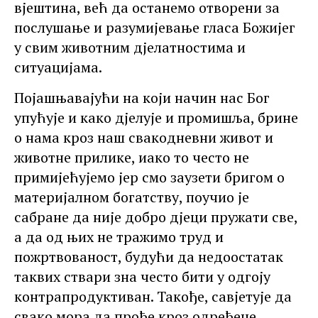
вјештина, већ да останемо отворени за
послушање и разумијевање гласа Божијег
у свим животним дјелатностима и
ситуацијама.
Појашњавајући на који начин нас Бог
упућује и како дјелује и промишља, брине
о нама кроз наш свакодневни живот и
животне прилике, иако то често не
примијећујемо јер смо заузети бригом о
материјалном богатству, поучио је
сабране да није добро дјеци пружати све,
а да од њих не тражимо труд и
пожртвованост, будући да недоостатак
таквих ствари зна често бити у одгоју
контрапродуктиван. Такође, савјетује да
свако мора да прође кроз одређене