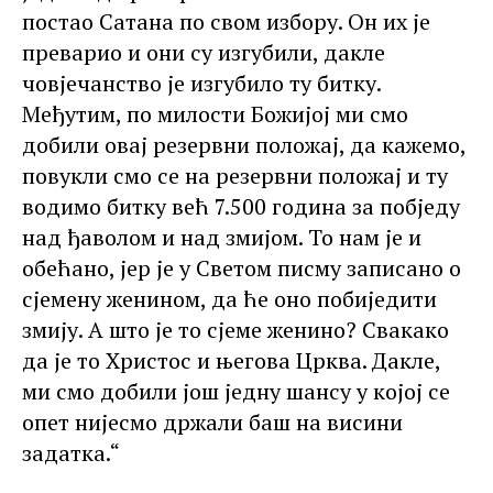
постао Сатана по свом избору. Он их је
преварио и они су изгубили, дакле
човјечанство је изгубило ту битку.
Међутим, по милости Божијој ми смо
добили овај резервни положај, да кажемо,
повукли смо се на резервни положај и ту
водимо битку већ 7.500 година за побједу
над ђаволом и над змијом. То нам је и
обећано, јер је у Светом писму записано о
сјемену женином, да ће оно побиједити
змију. А што је то сјеме женино? Свакако
да је то Христос и његова Црква. Дакле,
ми смо добили још једну шансу у којој се
опет нијесмо држали баш на висини
задатка.“