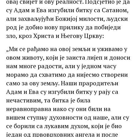
овај свијет и ову реалност. Подсјетио је да
су Адам и Ева изгубили битку са Сатаном,
али захваљујући Божијој милости, људски
род је добио нову прилику да побиједи
зло, кроз Христа и Његову Цркву:
„Ми се рађамо на овој земљи и уживамо у
овом животу, који је заиста лијеп и доноси
нам многе радости, али у једном часу
морамо да схватимо да нијесмо створени
само за ову земљу. Наши прародитељи
Адам и Ева су изгубили битку у рају са
нечастивим, та битка је била
неравноправна иако су они били на
вишем ступњу духовности од наше, али су
се борили са лукавим духом, који је био
један од првоврховних ангела и после