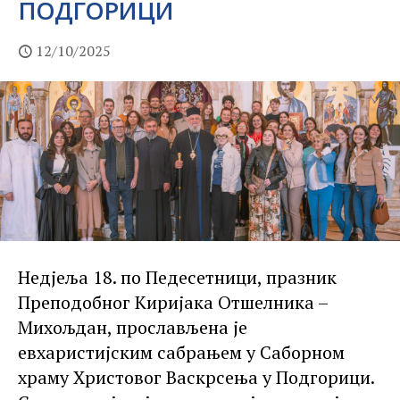
ПОДГОРИЦИ
12/10/2025
Недјеља 18. по Педесетници, празник
Преподобног Киријака Отшелника –
Михољдан, прослављена је
евхаристијским сабрањем у Саборном
храму Христовог Васкрсења у Подгорици.