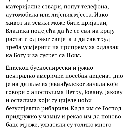
материјалне ствари, попут телефона,
аутомобила или лијепих мјеста. Иако
живот на земљи може бити пријатан,
Владика подсјећа да ће се сви на крају
растати од овог свијета и да сав труд
треба усмјерити на припрему за одлазак
ка Богу и за сусрет са Њим.
Епископ буеносаирески и јужно-
централно амерички посебан акценат дао
је на детаље из јеванђелског зачала које
говори о апостолима Петру, Јовану, Јакову
и осталима који су цијеле ноћи
безуспјешно рибарили. Када им се Господ
придружио у чамцу и рекао им да поново
баце мреже, ухватили су толико много