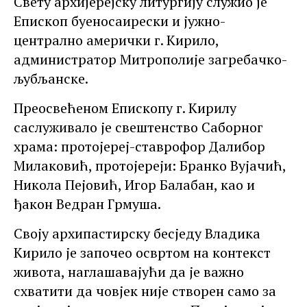
Свету архијерејску литургију служио је
Епископ буеносаирески и јужно-
централно амерички г. Кирило,
администратор Митрополије загребачко-
љубљанске.
Преосвећеном Епископу г. Кирилу
саслуживало је свештенство Саборног
храма: протојереј-ставрофор Далибор
Милаковић, протојереји: Бранко Вујачић,
Никола Пејовић, Игор Балабан, као и
ђакон Ведран Грмуша.
Своју архипастирску бесједу Владика
Кирило је започео освртом на контекст
живота, наглашавајући да је важно
схватити да човјек није створен само за