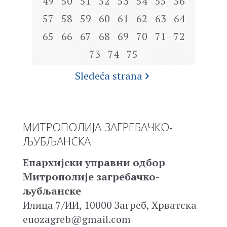
49
50
51
52
53
54
55
56
57
58
59
60
61
62
63
64
65
66
67
68
69
70
71
72
73
74
75
Sledeća strana
МИТРОПОЛИЈА ЗАГРЕБАЧКО-
ЉУБЉАНСКА
Епархијски управни одбор
Митрополије загребачко-
љубљанске
Илица 7/ИИ, 10000 Загреб, Хрватска
euozagreb@gmail.com