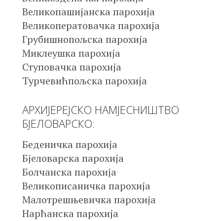
Великопашијанска парохија
Великоператовачка парохија
Грубишнопољска парохија
Миклеушка парохија
Ступовачка парохија
Турчевићпољска парохија
АРХИЈЕРЕЈСКО НАМЈЕСНИШТВО
БЈЕЛОВАРСКО:
Беденичка парохија
Бјеловарска парохија
Болчанска парохија
Великописаничка парохија
Малотрешњевичка парохија
Нарћанска парохија