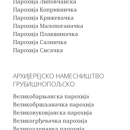
Парохија Липовчанска
Парохија Копривничка
Парохија Крижевачка
Парохија Малопоганачка
Парохија Плавшиначка
Парохија Салничка
Парохија Сисачка
АРХИЈЕРЕЈСКО НАМЕСНИШТВО
ГРУБИШНОПОЉСКО:
Великобарњанска парохија
Великобршљаначка парохија
Великовуковјанска парохија
Великогрђевачка парохија
Великозденачка парохија