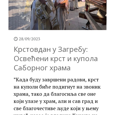
28/09/2023
Крстовдан у Загребу:
Освећени крст и купола
Саборног храма
”Када буду завршени радови, крст
на куполи биће подигнут на звоник
храма, тако да благосиља све оне
који улазе у храм, али и сав град и
све благочестиве људе који у њему