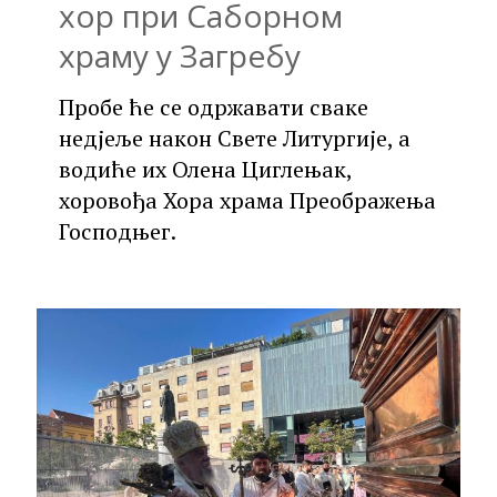
хор при Саборном
храму у Загребу
Пробе ће се одржавати сваке
недјеље након Свете Литургије, а
водиће их Олена Циглењак,
хоровођа Хора храма Преображења
Господњег.