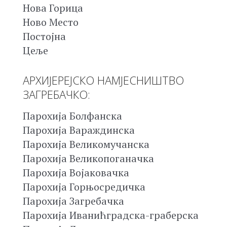
Нова Горица
Ново Место
Постојна
Цеље
АРХИЈЕРЕЈСКО НАМЈЕСНИШТВО
ЗАГРЕБАЧКО:
Парохија Болфанска
Парохија Вараждинска
Парохија Великомучанска
Парохија Великопоганачка
Парохија Војаковачка
Парохија Горњосредичка
Парохија Загребачка
Парохија Иванићградска-граберска