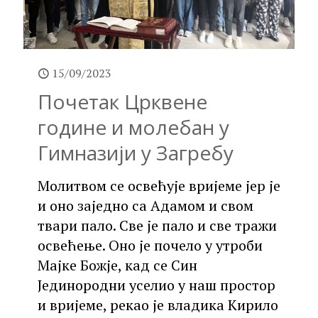
15/09/2023
Почетак Црквене
године и молебан у
Гимназији у Загребу
Молитвом се освећује вријеме јер је
и оно заједно са Адамом и свом
твари пало. Све је пало и све тражи
освећење. Оно је почело у утроби
Мајке Божје, кад се Син
Јединородни уселио у наш простор
и вријеме, рекао је владика Кирило