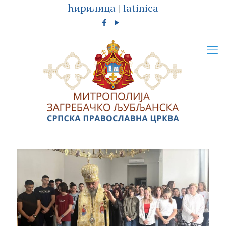
ћирилица
|
latinica