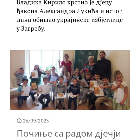
Владика Кирило крстио је дјецу
ђакона Александра Лукића и истог
дана обишао украјинске избјеглице
у Загребу.
26/09/2023
Почиње са радом дјечји