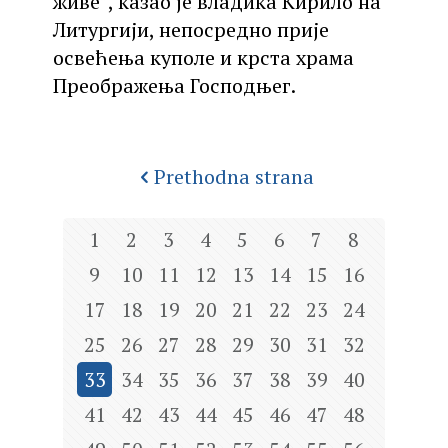
живе”, казао је владика Кирило на
Литургији, непосредно прије
освећења куполе и крста храма
Преображења Господњег.
Prethodna strana
1
2
3
4
5
6
7
8
9
10
11
12
13
14
15
16
17
18
19
20
21
22
23
24
25
26
27
28
29
30
31
32
33
34
35
36
37
38
39
40
41
42
43
44
45
46
47
48