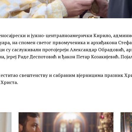
носајрески и јужно-централноамерички Кирило, админис
ануара, на спомен светог првомученика и архиђакона Стефа
и су саслуживали протојереји Александар Обрадовић, ар
, јереј Раде Деспотовић и ђакон Петар Козакијевић. Појал
, честитао свештенству и сабраним вјерницима празник Х
 Христа.