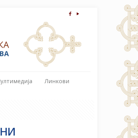
ултимедија
Линкови
АНИ