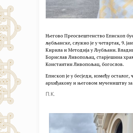
Његово Преосвештенство Епископ буе
љубљанске, служио је у четвртак, 9. ј
Кирила и Методија у Љубљани. Владиц
Борислав Ливопољац, старјешина храма
Константин Ливопољац, богослов.
Епископ је у бесједи, између осталог
архиђакону и његовом мучеништву за
П.К.