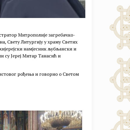
тратор Митрополије загребачко-
на, Свету Литургију у храму Светих
хијерејски намјесник љубљански и
и су Јереј Митар Танасић и
ристовог рођења и говорио о Светом