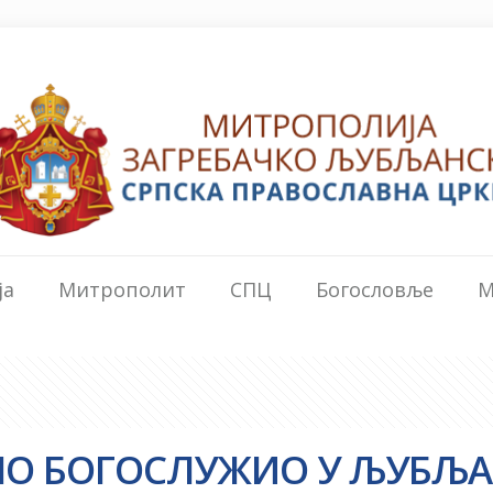
ја
Митрополит
СПЦ
Богословље
М
ЛО БОГОСЛУЖИО У ЉУБЉ