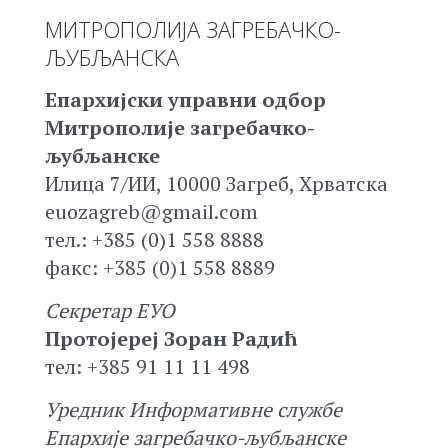
МИТРОПОЛИЈА ЗАГРЕБАЧКО-
ЉУБЉАНСКА
Епархијски управни одбор
Митрополије загребачко-
љубљанске
Илица 7/ИИ, 10000 Загреб, Хрватска
euozagreb@gmail.com
тел.: +385 (0)1 558 8888
факс: +385 (0)1 558 8889
Секретар ЕУО
Протојереј Зоран Радић
тел: +385 91 11 11 498
Уредник Информативне службе
Епархије загребачко-љубљанске