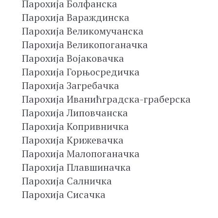
Парохија Болфанска
Парохија Вараждинска
Парохија Великомучанска
Парохија Великопоганачка
Парохија Војаковачка
Парохија Горњосредичка
Парохија Загребачка
Парохија Иванићградска-граберска
Парохија Липовчанска
Парохија Копривничка
Парохија Крижевачка
Парохија Малопоганачка
Парохија Плавшиначка
Парохија Салничка
Парохија Сисачка