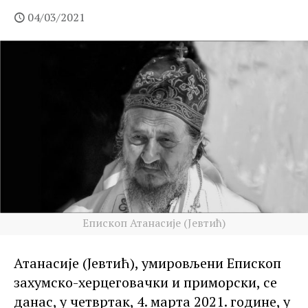
04/03/2021
Епископ Атанасије (Јевтић)
Атанасије (Јевтић), у
мировљени Епископ
захумско-херцеговачки и приморски, се
данас, у четвртак, 4. марта 2021. године, у