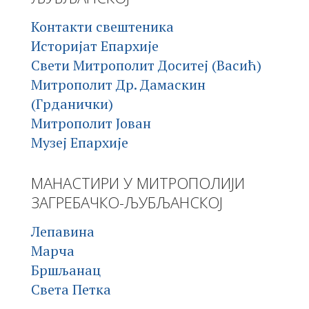
Контакти свештеника
Историјат Епархије
Свети Митрополит Доситеј (Васић)
Митрополит Др. Дамаскин
(Грданички)
Митрополит Јован
Музеј Епархије
МАНАСТИРИ У МИТРОПОЛИЈИ
ЗАГРЕБАЧКО-ЉУБЉАНСКОЈ
Лепавина
Марча
Бршљанац
Света Петка