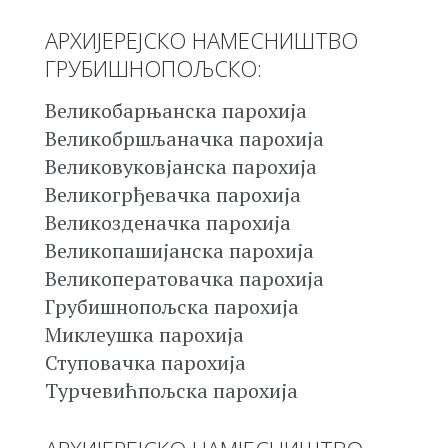
АРХИЈЕРЕЈСКО НАМЕСНИШТВО
ГРУБИШНОПОЉСКО:
Великобарњанска парохија
Великобршљаначка парохија
Великовуковјанска парохија
Великогрђевачка парохија
Великозденачка парохија
Великопашијанска парохија
Великоператовачка парохија
Грубишнопољска парохија
Миклеушка парохија
Ступовачка парохија
Турчевићпољска парохија