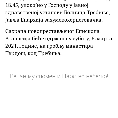
18.45, упокојио у Господу у Јавној
здравственој установи Болница Требиње,
јавља Епархија захумскохерцеговачка.
Сахрана новопрестављеног Епископа
Атанасија биће одржана у суботу, 6. марта
2021. године, на гробљу манастира
Тврдош, код Требиња.
Вечан му спомен и Царство небеско!