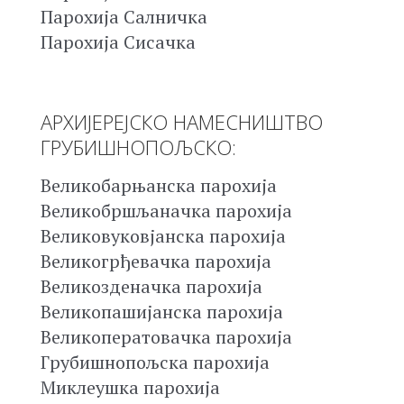
Парохија Салничка
Парохија Сисачка
АРХИЈЕРЕЈСКО НАМЕСНИШТВО
ГРУБИШНОПОЉСКО:
Великобарњанска парохија
Великобршљаначка парохија
Великовуковјанска парохија
Великогрђевачка парохија
Великозденачка парохија
Великопашијанска парохија
Великоператовачка парохија
Грубишнопољска парохија
Миклеушка парохија