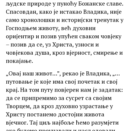
људске природе у пуноћу Божанске славе.
Спасовдан, како је истакао Владика, није
само хронолошки и историјски тренутак у
Господњем животу, већ духовни
оријентир и позив упућен сваком човјеку
– позив да се, уз Христа, узноси и
човјекова душа, кроз вјерност, смирење и
покајање.
„Овај наш живот…”, рекао је Владика, „…
путовање је које има свој почетак и свој
крај. На том путу повјерен нам је задатак:
да се припремимо за сусрет са својим
Творцем, да кроз духовно узрастање у
Христу постанемо достојни живота
вјечног. Тај циљ најбоље ћемо разумјети
ако будемо проучавали и насљедовали