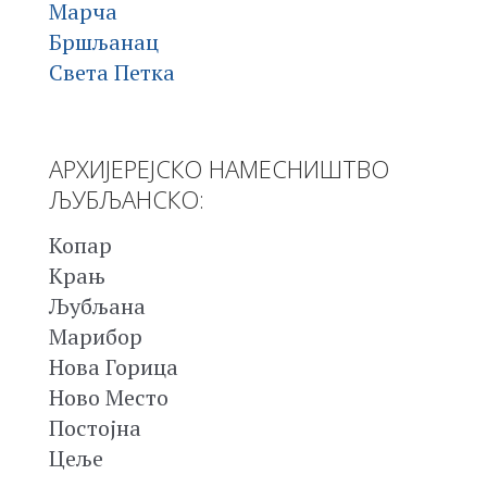
Марча
Бршљанац
Света Петка
АРХИЈЕРЕЈСКО НАМЕСНИШТВО
ЉУБЉАНСКО:
Копар
Крањ
Љубљана
Марибор
Нова Горица
Ново Место
Постојна
Цеље