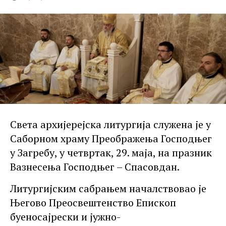
Света архијерејска литургија служена је у
Саборном храму Преображења Господњег
у Загребу, у четвртак, 29. маја, на празник
Вазнесења Господњег – Спасовдан.
Литургијским сабрањем началствовао је
Његово Преосвештенство Епископ
буеносајрески и јужно-