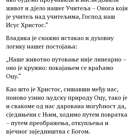
живот и дјело нашег Учитеља – Онога који
је учитељ над учитељима, Господ наш
Исус Христос.“
Владика је снажно истакао и духовну
логику нашег постојања:
„Наше животно путовање није линеарно –
оно је кружно: покајањем се враћамо
Оцу.“
Као што је Христос, сишавши међу нас,
поново узнио људску природу Оцу, тако је
и свакоме од нас дарована могућност да,
сједињени с Њим, ходимо путем повратка
– путем преображења, откупљења и
вјечног заједништва с Богом.