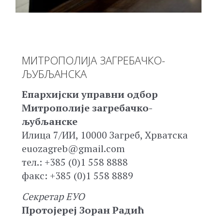
МИТРОПОЛИЈА ЗАГРЕБАЧКО-
ЉУБЉАНСКА
Епархијски управни одбор
Митрополије загребачко-
љубљанске
Илица 7/ИИ, 10000 Загреб, Хрватска
euozagreb@gmail.com
тел.: +385 (0)1 558 8888
факс: +385 (0)1 558 8889
Секретар ЕУО
Протојереј Зоран Радић