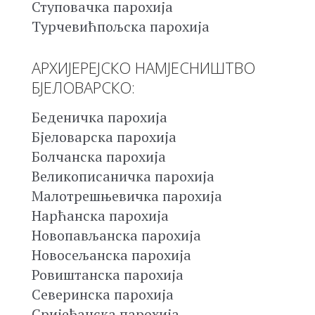
Ступовачка парохија
Турчевићпољска парохија
АРХИЈЕРЕЈСКО НАМЈЕСНИШТВО
БЈЕЛОВАРСКО:
Беденичка парохија
Бјеловарска парохија
Болчанска парохија
Великописаничка парохија
Малотрешњевичка парохија
Нарћанска парохија
Новопављанска парохија
Новосељанска парохија
Ровиштанска парохија
Северинска парохија
Сријеђанска парохија