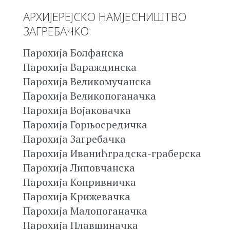
АРХИЈЕРЕЈСКО НАМЈЕСНИШТВО
ЗАГРЕБАЧКО:
Парохија Болфанска
Парохија Вараждинска
Парохија Великомучанска
Парохија Великопоганачка
Парохија Војаковачка
Парохија Горњосредичка
Парохија Загребачка
Парохија Иванићградска-граберска
Парохија Липовчанска
Парохија Копривничка
Парохија Крижевачка
Парохија Малопоганачка
Парохија Плавшиначка