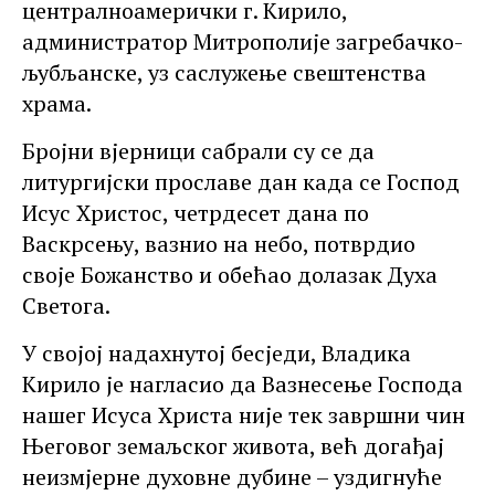
централноамерички г. Кирило,
администратор Митрополије загребачко-
љубљанске, уз саслужење свештенства
храма.
Бројни вјерници сабрали су се да
литургијски прославе дан када се Господ
Исус Христос, четрдесет дана по
Васкрсењу, вазнио на небо, потврдио
своје Божанство и обећао долазак Духа
Светога.
У својој надахнутој бесједи, Владика
Кирило је нагласио да Вазнесење Господа
нашег Исуса Христа није тек завршни чин
Његовог земаљског живота, већ догађај
неизмјерне духовне дубине – уздигнуће