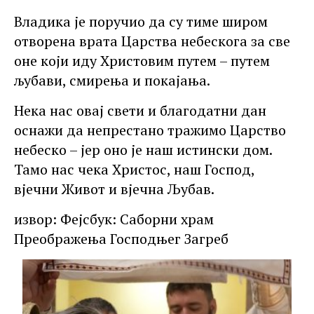
Владика је поручио да су тиме широм
отворена врата Царства небескога за све
оне који иду Христовим путем – путем
љубави, смирења и покајања.
Нека нас овај свети и благодатни дан
оснажи да непрестано тражимо Царство
небеско – јер оно је наш истински дом.
Тамо нас чека Христос, наш Господ,
вјечни Живот и вјечна Љубав.
извор: Фејсбук: Саборни храм
Преображења Господњег Загреб