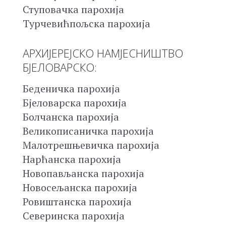
Ступовачка парохија
Турчевићпољска парохија
АРХИЈЕРЕЈСКО НАМЈЕСНИШТВО
БЈЕЛОВАРСКО:
Беденичка парохија
Бјеловарска парохија
Болчанска парохија
Великописаничка парохија
Малотрешњевичка парохија
Нарћанска парохија
Новопављанска парохија
Новосељанска парохија
Ровиштанска парохија
Северинска парохија