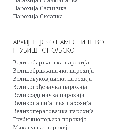
Парохија Салничка
Парохија Сисачка
АРХИЈЕРЕЈСКО НАМЕСНИШТВО
ГРУБИШНОПОЉСКО:
Великобарњанска парохија
Великобршљаначка парохија
Великовуковјанска парохија
Великогрђевачка парохија
Великозденачка парохија
Великопашијанска парохија
Великоператовачка парохија
Грубишнопољска парохија
Миклеушка парохија