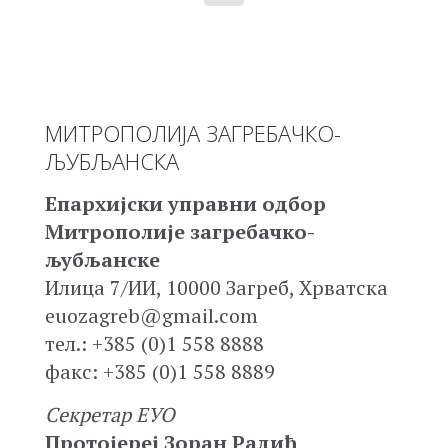
МИТРОПОЛИЈА ЗАГРЕБАЧКО-
ЉУБЉАНСКА
Епархијски управни одбор
Митрополије загребачко-
љубљанске
Илица 7/ИИ, 10000 Загреб, Хрватска
euozagreb@gmail.com
тел.: +385 (0)1 558 8888
факс: +385 (0)1 558 8889
Секретар ЕУО
Протојереј Зоран Радић