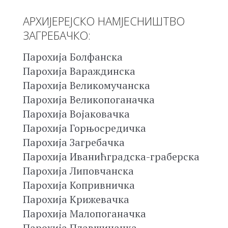
АРХИЈЕРЕЈСКО НАМЈЕСНИШТВО
ЗАГРЕБАЧКО:
Парохија Болфанска
Парохија Вараждинска
Парохија Великомучанска
Парохија Великопоганачка
Парохија Војаковачка
Парохија Горњосредичка
Парохија Загребачка
Парохија Иванићградска-граберска
Парохија Липовчанска
Парохија Копривничка
Парохија Крижевачка
Парохија Малопоганачка
Парохија Плавшиначка