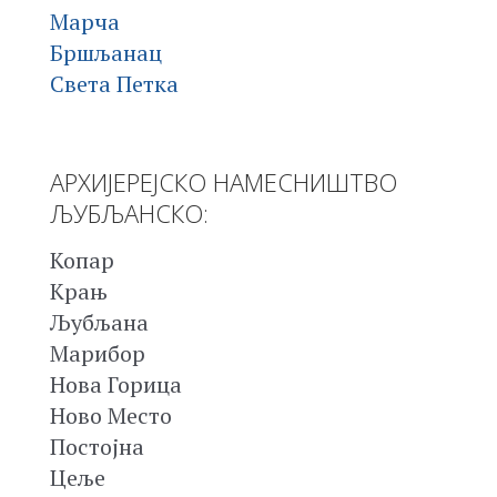
Марча
Бршљанац
Света Петка
АРХИЈЕРЕЈСКО НАМЕСНИШТВО
ЉУБЉАНСКО:
Копар
Крањ
Љубљана
Марибор
Нова Горица
Ново Место
Постојна
Цеље