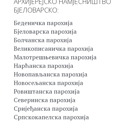
АРХИЈЕРЕЈСКО НАМЈЕСНИШТВО
БЈЕЛОВАРСКО:
Беденичка парохија
Бјеловарска парохија
Болчанска парохија
Великописаничка парохија
Малотрешњевичка парохија
Нарћанска парохија
Новопављанска парохија
Новосељанска парохија
Ровиштанска парохија
Северинска парохија
Сријеђанска парохија
Српскокапелска парохија