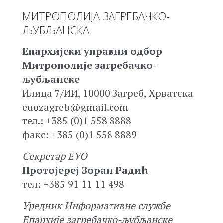
МИТРОПОЛИЈА ЗАГРЕБАЧКО-
ЉУБЉАНСКА
Епархијски управни одбор
Митрополије загребачко-
љубљанске
Илица 7/ИИ, 10000 Загреб, Хрватска
euozagreb@gmail.com
тел.: +385 (0)1 558 8888
факс: +385 (0)1 558 8889
Секретар ЕУО
Протојереј Зоран Радић
тел: +385 91 11 11 498
Уредник Информативне службе
Епархије загребачко-љубљанске