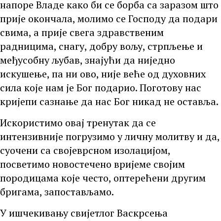
напоре Владе како би се борба са заразом што
прије окончала, молимо се Господу да подари
свима, а прије свега здравственим
радницима, снагу, добру вољу, стрпљење и
међусобну љубав, знајући да ниједно
искушење, па ни ово, није веће од духовних
сила које нам је Бог подарио. Поготову нас
кријепи сазнање да нас Бог никад не оставља.
Искористимо овај тренутак да се
интензивније погрузимо у личну молитву и да,
суочени са својеврсном изолацијом,
посветимо новостечено вријеме својим
породицама које често, оптерећени другим
бригама, запостављамо.
У ишчекивању свијетлог Васкрсења