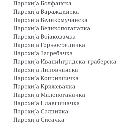
Парохија Болфанска
Парохија Вараждинска
Парохија Великомучанска
Парохија Великопоганачка
Парохија Војаковачка
Парохија Горњосредичка
Парохија Загребачка
Парохија Иванићградска-граберска
Парохија Липовчанска
Парохија Копривничка
Парохија Крижевачка
Парохија Малопоганачка
Парохија Плавшиначка
Парохија Салничка
Парохија Сисачка