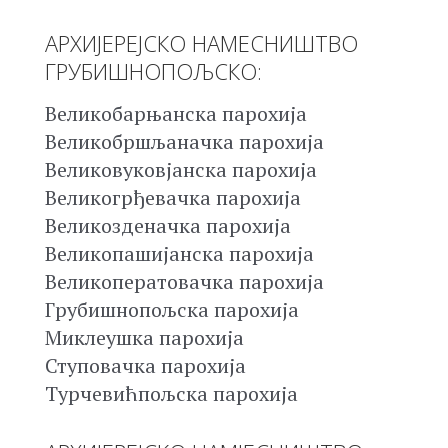
АРХИЈЕРЕЈСКО НАМЕСНИШТВО
ГРУБИШНОПОЉСКО:
Великобарњанска парохија
Великобршљаначка парохија
Великовуковјанска парохија
Великогрђевачка парохија
Великозденачка парохија
Великопашијанска парохија
Великоператовачка парохија
Грубишнопољска парохија
Миклеушка парохија
Ступовачка парохија
Турчевићпољска парохија