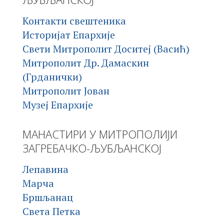
Контакти свештеника
Историјат Епархије
Свети Митрополит Доситеј (Васић)
Митрополит Др. Дамаскин
(Грданички)
Митрополит Јован
Музеј Епархије
МАНАСТИРИ У МИТРОПОЛИЈИ
ЗАГРЕБАЧКО-ЉУБЉАНСКОЈ
Лепавина
Марча
Бршљанац
Света Петка