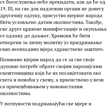
се богослужења неће прекидати, али да ће од
19. III, па све док надлежни органи не донесу
другачију одлуку, присуство вјерног народа
бити условљено датим околностима. Такође,
све друге црквене манифестације и окупљања
се одлажу до даљњег. Храмови ће бити
отворени за личну молитву уз придржавање
свих неопходних мјера здравствене заштите.
Позивамо вјерни народ да се за све своје
духовне потребе обрате својим парохијским
свештеницима који ће их посавјетовати око
свега и помоћи у свему, а првенствено у вези
са причешћивањем у новонасталим
околностима.
У потпуности подржавајући све мјере и