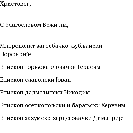
Христовог,
С благословом Божијим,
Митрополит загребачко-љубљански
Порфирије
Епископ горњокарловачки Герасим
Епископ славонски Јован
Епископ далматински Никодим
Епископ осечкопољски и барањски Херувим
Епископ захумско-херцеговачки Димитрије