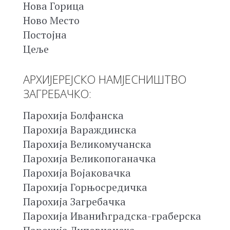
Нова Горица
Ново Место
Постојна
Цеље
АРХИЈЕРЕЈСКО НАМЈЕСНИШТВО
ЗАГРЕБАЧКО:
Парохија Болфанска
Парохија Вараждинска
Парохија Великомучанска
Парохија Великопоганачка
Парохија Војаковачка
Парохија Горњосредичка
Парохија Загребачка
Парохија Иванићградска-граберска