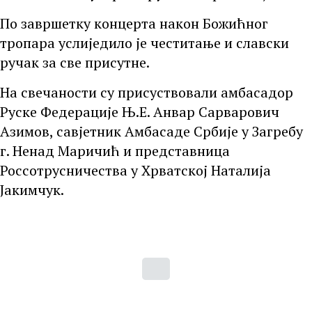
По завршетку концерта након Божићног
тропара услиједило је честитање и славски
ручак за све присутне.
На свечаности су присуствовали амбасадор
Руске Федерације Њ.Е. Анвар Сарварович
Азимов, савјетник Амбасаде Србије у Загребу
г. Ненад Маричић и представница
Россотрусничества у Хрватској Наталија
Јакимчук.