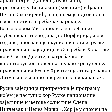
архимандрит Данило (Љуботина),
протосинђел Венијамин (Ковачић) и ђакон
Петар Козакијевић, а појањем је одговарало
свештенство загребачке парохије.
Благословом Митрополита загребачко-
љубљанског господина др Порфирија, и ове
године, прослава је окупила вјернике руске
православне заједнице из Загреба и Хрватске
који Светог Доситеја загребачког и
карпаторуског прослављају као крсну славу
православних Руса у Хрватској. Стога је након
Литургије свечано пререзан славски колач.
Руска заједница припремила је програм у
којем је наступио хор Руске националне
заједнице и његове солистице Олена
Циглењак и Нелеа Мишић. Хор је у спомен на