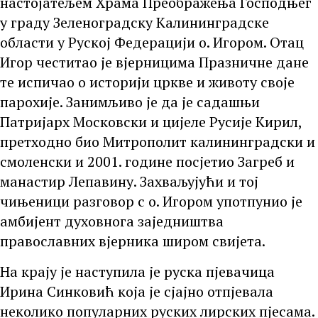
настојатељем Храма Преображења Господњег
у граду Зеленоградску Калининградске
области у Руској Федерацији о. Игором. Отац
Игор честитао је вјерницима Празничне дане
те испичао о историји цркве и животу своје
парохије. Занимљиво је да је садашњи
Патријарх Московски и цијеле Русије Кирил,
претходно био Митрополит калининградски и
смоленски и 2001. године посјетио Загреб и
манастир Лепавину. Захваљујући и тој
чињеници разговор с о. Игором употпунио је
амбијент духовнога заједништва
православних вјерника широм свијета.
На крају је наступила је руска пјевачица
Ирина Синковић која је сјајно отпјевала
неколико популарних руских лирских пјесама.