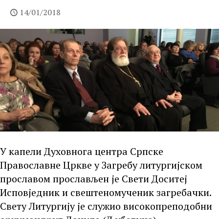
14/01/2018
У капели Духовнога центра Српске
Православне Цркве у Загребу литургијском
прославом прослављен је Свети Доситеј
Исповједник и свештеномученик загребачки.
Свету Литургију је служио високопреподобни