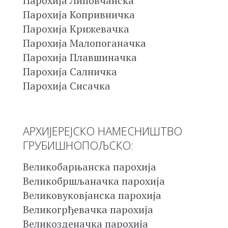
Парохија Липовчанска
Парохија Копривничка
Парохија Крижевачка
Парохија Малопоганачка
Парохија Плавшиначка
Парохија Салничка
Парохија Сисачка
АРХИЈЕРЕЈСКО НАМЕСНИШТВО
ГРУБИШНОПОЉСКО:
Великобарњанска парохија
Великобршљаначка парохија
Великовуковјанска парохија
Великогрђевачка парохија
Великозденачка парохија