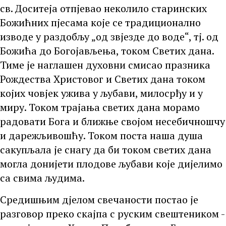
св. Доситеја отпјевао неколило старинских
Божићних пјесама које се традиционално
изводе у раздобљу „од звјезде до воде“, тј. од
Божића до Богојављења, током Светих дана.
Тиме је наглашен духовни смисао празника
Рождества Христовог и Светих дана током
којих човјек ужива у љубави, милосрђу и у
миру. Током трајања светих дана морамо
радовати Бога и ближње својом несебичношчу
и дарежљивошћу. Током поста наша душа
сакупљала је снагу да би током светих дана
могла донијети плодове љубави које дијелимо
са свима људима.
Средишњим дјелом свечаности постао је
разговор преко скајпа с руским свештеником -