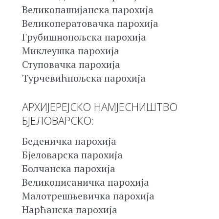
Великопашијанска парохија
Великоператовачка парохија
Грубишнопољска парохија
Миклеушка парохија
Ступовачка парохија
Турчевићпољска парохија
АРХИЈЕРЕЈСКО НАМЈЕСНИШТВО
БЈЕЛОВАРСКО:
Беденичка парохија
Бјеловарска парохија
Болчанска парохија
Великописаничка парохија
Малотрешњевичка парохија
Нарћанска парохија