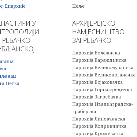
еј Епархије
Цеље
НАСТИРИ У
АРХИЈЕРЕЈСКО
ТРОПОЛИЈИ
НАМЈЕСНИШТВО
ГРЕБАЧКО-
ЗАГРЕБАЧКО:
БЉАНСКОЈ
Парохија Болфанска
Парохија Вараждинска
авина
Парохија Великомучанска
рча
Парохија Великопоганачка
шљанац
Парохија Војаковачка
та Петка
Парохија Горњосредичка
Парохија Загребачка
Парохија Иванићградска-
граберска
Парохија Липовчанска
Парохија Копривничка
Парохија Крижевачка