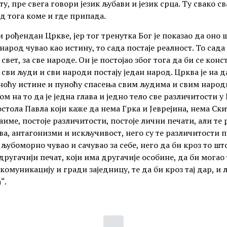
ту, пре свега говори језик љубави и језик срца. Ту свако с
д тога коме и где припада.
и рођендан Цркве, јер тог тренутка Бог је показао да оно
народ чувао као истину, то сада постаје реалност. То сад
в свет, за све народе. Он је постојао због тога да би се кон
 сви људи и сви народи постају један народ. Црква је на 
уноћу истине и пуноћу спасења свим људима и свим народим
ром на то да је једна глава и једно тело све различитости у
остола Павла који каже да нема Грка и Јеврејина, нема Ск
име, постоје различитости, постоје лични печати, али те 
ва, антагонизми и искључивост, него су те различитости 
 љубоморно чувао и сачувао за себе, него да би кроз то шт
другачији печат, који има другачије особине, да би могао 
и комуникацију и гради заједницу, те да би кроз тај дар, 
“.