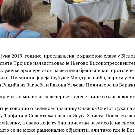
 јуна 2019. године, прослављена је храмовна слава у Бјело
есвете Тројице началствовао је Његово Високопреосвеште
лужење архијерејског намесника бјеловарског протојере
ликој Писаници, јереја Љубуше Миодраговића, пароха у На
на Радића из Загреба и ђакона Угљеше Пилингера из Вараж
 прочитао молитве са вечерње Педесетнице и благословио
т је говорио о великом празнику Силаска Светог Духа на 
 у Тројици и Спаситеља нашега Исуса Христа. После силас
језику, а свако ко је ту био присутан разумео је на свом
 што се не може рационално објаснити, али тамо где је Бог