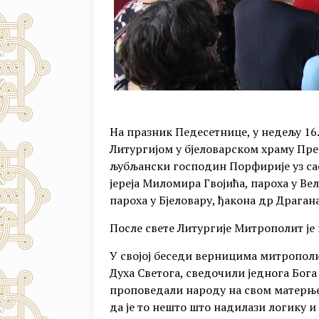
На празник Педесетнице, у недељу 16.
Литургијом у бјеловарском храму Пр
љубљански господин Порфирије уз сас
јереја Миломира Гвојића, пароха у Ве
пароха у Бјеловару, ђакона др Драга
После свете Литургије Митрополит је
У својој беседи верницима митрополи
Духа Светога, сведочили једнога Бога
проповедали народу на свом матерњем 
да је то нешто што надилази логику и