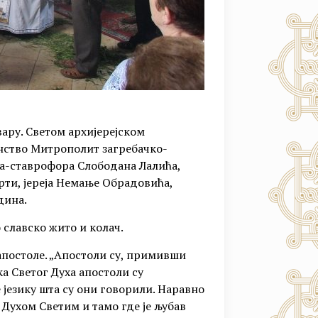
вару. Светом архијерејском
нство Митрополит загребачко-
ја-ставрофора Слободана Лалића,
рти, јереја Немање Обрадовића,
дина.
 славско жито и колач.
апостоле. „Апостоли су, примивши
ка Светог Духа апостоли су
е језику шта су они говорили. Наравно
 Духом Светим и тамо где је љубав