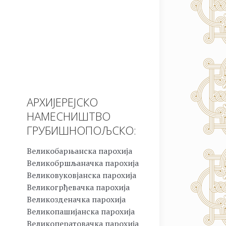
АРХИЈЕРЕЈСКО
НАМЕСНИШТВО
ГРУБИШНОПОЉСКО:
Великобарњанска парохија
Великобршљаначка парохија
Великовуковјанска парохија
Великогрђевачка парохија
Великозденачка парохија
Великопашијанска парохија
Великоператовачка парохија