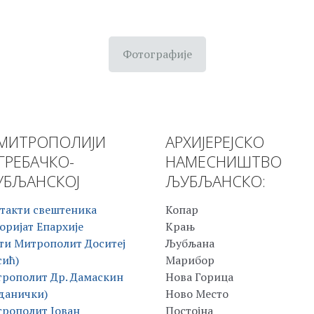
Фотографије
МИТРОПОЛИЈИ
АРХИЈЕРЕЈСКО
ГРЕБАЧКО-
НАМЕСНИШТВО
БЉАНСКОЈ
ЉУБЉАНСКО:
такти свештеника
Копар
оријат Епархије
Крањ
ти Митрополит Доситеј
Љубљана
сић)
Марибор
рополит Др. Дамаскин
Нова Горица
данички)
Ново Место
рополит Јован
Постојна