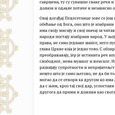
савршена, ту су сувишне сваке речи и 
долази и одакле потиче и независно о
Овај догађај Педесетнице зове се још 
обећање од Бога, оно што је изабрани 
има своју мисију и свој значај за чита
народи постају изабрани народ. У њој
права, не само једнаке шансе, него п
глава Цркве која је једно тело. С обзи
преображавају, јер је истинита реч ап
слободног, нема мушког и женског. На
развијају супротности и непријатељст
нешто што је само његово, не да би то
могао да се отвори ка другом ко има 
да с њим, кроз тај свој дар, успостав
другога да прими и доживи као свога