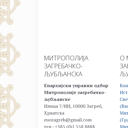
МИТРОПОЛИЈА
О 
ЗАГРЕБАЧКО-
ЗА
ЉУБЉАНСКА
ЉУ
Епархијски управни одбор
Кон
Митрополије загребачко-
Ист
љубљанске
Све
Илица 7/ИИ, 10000 Загреб,
(Ва
Хрватска
Мит
euozagreb@gmail.com
(Гр
тел.: +385 (0)1 558 8888
Мит