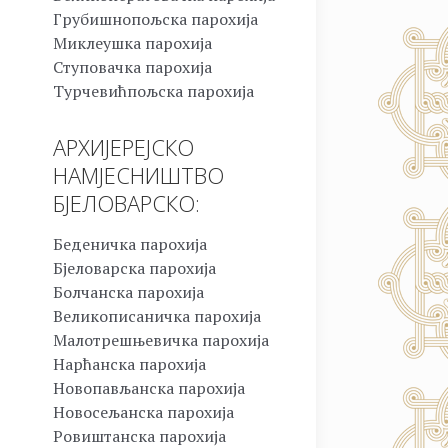
Грубишнопољска парохија
Миклеушка парохија
Ступовачка парохија
Турчевићпољска парохија
АРХИЈЕРЕЈСКО
НАМЈЕСНИШТВО
БЈЕЛОВАРСКО:
Беденичка парохија
Бјеловарска парохија
Болчанска парохија
Великописаничка парохија
Малотрешњевичка парохија
Нарћанска парохија
Новопављанска парохија
Новосељанска парохија
Ровиштанска парохија