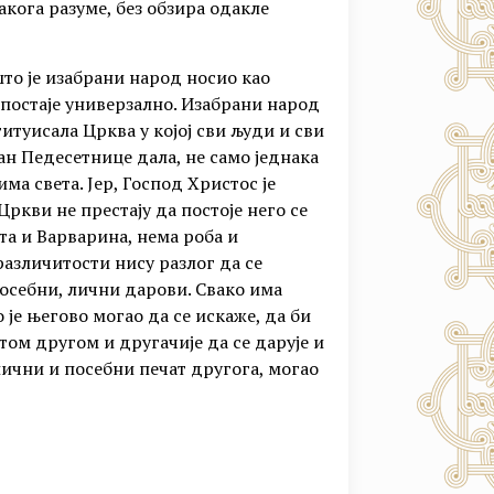
вакога разуме, без обзира одакле
 што је изабрани народ носио као
а постаје универзално. Изабрани народ
ституисала Црква у којој сви људи и сви
дан Педесетнице дала, не само једнака
а света. Јер, Господ Христос је
 Цркви не престају да постоје него се
ита и Варварина, нема роба и
различитости нису разлог да се
посебни, лични дарови. Свако има
о је његово могао да се искаже, да би
том другом и другачије да се дарује и
и лични и посебни печат другога, могао