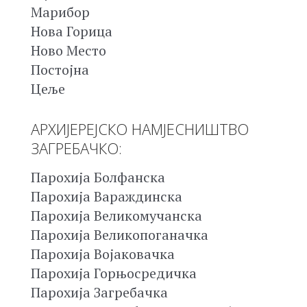
Марибор
Нова Горица
Ново Место
Постојна
Цеље
АРХИЈЕРЕЈСКО НАМЈЕСНИШТВО
ЗАГРЕБАЧКО:
Парохија Болфанска
Парохија Вараждинска
Парохија Великомучанска
Парохија Великопоганачка
Парохија Војаковачка
Парохија Горњосредичка
Парохија Загребачка