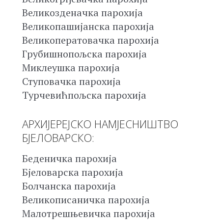
Великозденачка парохија
Великопашијанска парохија
Великоператовачка парохија
Грубишнопољска парохија
Миклеушка парохија
Ступовачка парохија
Турчевићпољска парохија
АРХИЈЕРЕЈСКО НАМЈЕСНИШТВО
БЈЕЛОВАРСКО:
Беденичка парохија
Бјеловарска парохија
Болчанска парохија
Великописаничка парохија
Малотрешњевичка парохија