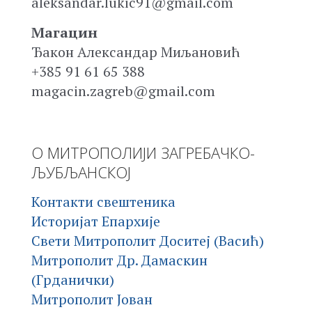
aleksandar.lukic91@gmail.com
Магацин
Ђакон Александар Миљановић
+385 91 61 65 388
magacin.zagreb@gmail.com
О МИТРОПОЛИЈИ ЗАГРЕБАЧКО-
ЉУБЉАНСКОЈ
Контакти свештеника
Историјат Епархије
Свети Митрополит Доситеј (Васић)
Митрополит Др. Дамаскин
(Грданички)
Митрополит Јован