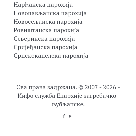
Нарћанска парохија
Новопављанска парохија
Новосељанска парохија
Ровиштанска парохија
Северинска парохија
Сријеђанска парохија
Српскокапелска парохија
Сва права задржана. © 2007 - 2026 -
Инфо служба Епархије загребачко-
љубљанске.