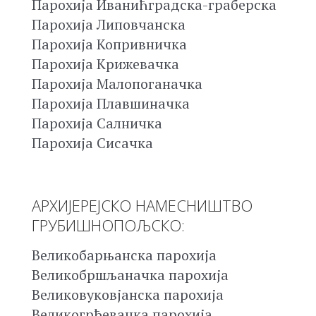
Парохија Иванићградска-граберска
Парохија Липовчанска
Парохија Копривничка
Парохија Крижевачка
Парохија Малопоганачка
Парохија Плавшиначка
Парохија Салничка
Парохија Сисачка
АРХИЈЕРЕЈСКО НАМЕСНИШТВО
ГРУБИШНОПОЉСКО:
Великобарњанска парохија
Великобршљаначка парохија
Великовуковјанска парохија
Великогрђевачка парохија