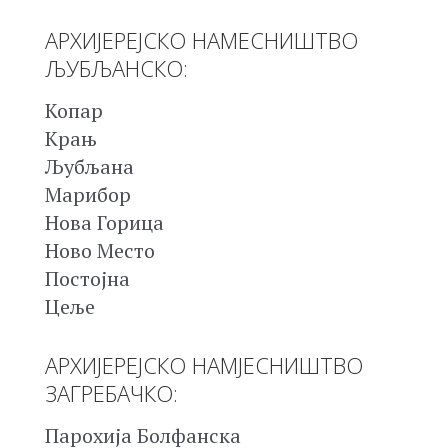
АРХИЈЕРЕЈСКО НАМЕСНИШТВО
ЉУБЉАНСКО:
Копар
Крањ
Љубљана
Марибор
Нова Горица
Ново Место
Постојна
Цеље
АРХИЈЕРЕЈСКО НАМЈЕСНИШТВО
ЗАГРЕБАЧКО:
Парохија Болфанска