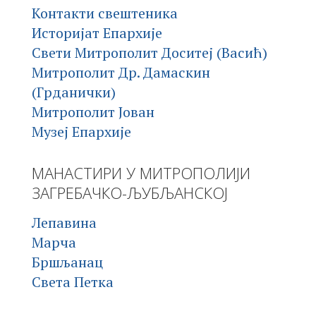
Контакти свештеника
Историјат Епархије
Свети Митрополит Доситеј (Васић)
Митрополит Др. Дамаскин
(Грданички)
Митрополит Јован
Музеј Епархије
МАНАСТИРИ У МИТРОПОЛИЈИ
ЗАГРЕБАЧКО-ЉУБЉАНСКОЈ
Лепавина
Марча
Бршљанац
Света Петка