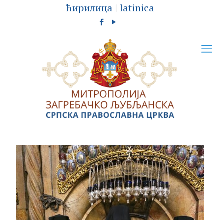
ћирилица
|
latinica