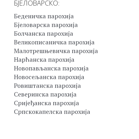
БЈЕЛОВАРСКО:
Беденичка парохија
Бјеловарска парохија
Болчанска парохија
Великописаничка парохија
Малотрешњевичка парохија
Нарћанска парохија
Новопављанска парохија
Новосељанска парохија
Ровиштанска парохија
Северинска парохија
Сријеђанска парохија
Српскокапелска парохија