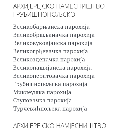
АРХИЈЕРЕЈСКО НАМЕСНИШТВО
ГРУБИШНОПОЉСКО:
Великобарњанска парохија
Великобршљаначка парохија
Великовуковјанска парохија
Великогрђевачка парохија
Великозденачка парохија
Великопашијанска парохија
Великоператовачка парохија
Грубишнопољска парохија
Миклеушка парохија
Ступовачка парохија
Турчевићпољска парохија
АРХИЈЕРЕЈСКО НАМЈЕСНИШТВО