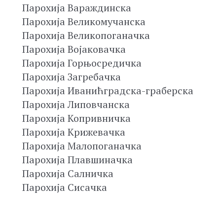
Парохија Вараждинска
Парохија Великомучанска
Парохија Великопоганачка
Парохија Војаковачка
Парохија Горњосредичка
Парохија Загребачка
Парохија Иванићградска-граберска
Парохија Липовчанска
Парохија Копривничка
Парохија Крижевачка
Парохија Малопоганачка
Парохија Плавшиначка
Парохија Салничка
Парохија Сисачка