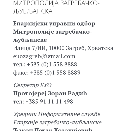
МИТРОПОЛИЈА ЗАГРЕБАЧКО-
ЉУБЉАНСКА
Епархијски управни одбор
Митрополије загребачко-
љубљанске
Илица 7/ИИ, 10000 Загреб, Хрватска
euozagreb@gmail.com
тел.: +385 (0)1 558 8888
факс: +385 (0)1 558 8889
Секретар ЕУО
Протојереј Зоран Радић
тел: +385 91 11 11 498
Уредник Информативне службе
Епархије загребачко-љубљанске
Ђакон Петар Козакијевић