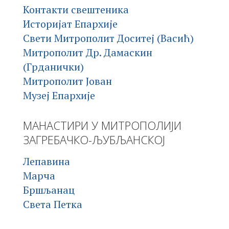
Контакти свештеника
Историјат Епархије
Свети Митрополит Доситеј (Васић)
Митрополит Др. Дамаскин
(Грданички)
Митрополит Јован
Музеј Епархије
МАНАСТИРИ У МИТРОПОЛИЈИ
ЗАГРЕБАЧКО-ЉУБЉАНСКОЈ
Лепавина
Марча
Бршљанац
Света Петка