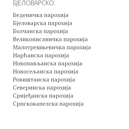
БЈЕЛОВАРСКО:
Беденичка парохија
Бјеловарска парохија
Болчанска парохија
Великописаничка парохија
Малотрешњевичка парохија
Нарћанска парохија
Новопављанска парохија
Новосељанска парохија
Ровиштанска парохија
Северинска парохија
Сријеђанска парохија
Српскокапелска парохија