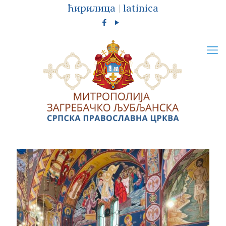
ћирилица
|
latinica