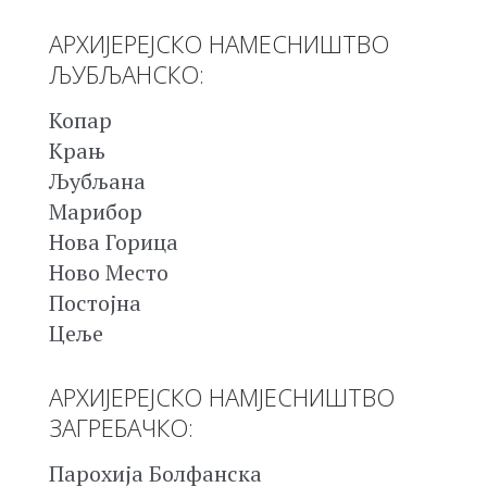
АРХИЈЕРЕЈСКО НАМЕСНИШТВО
ЉУБЉАНСКО:
Копар
Крањ
Љубљана
Марибор
Нова Горица
Ново Место
Постојна
Цеље
АРХИЈЕРЕЈСКО НАМЈЕСНИШТВО
ЗАГРЕБАЧКО:
Парохија Болфанска