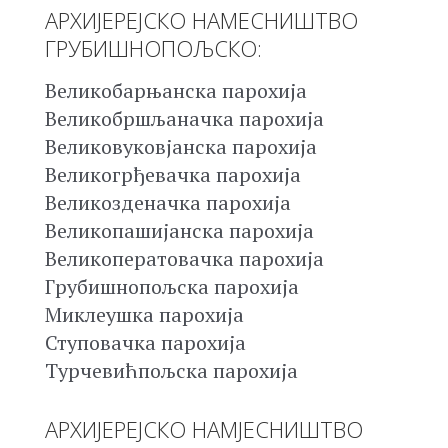
АРХИЈЕРЕЈСКО НАМЕСНИШТВО
ГРУБИШНОПОЉСКО:
Великобарњанска парохија
Великобршљаначка парохија
Великовуковјанска парохија
Великогрђевачка парохија
Великозденачка парохија
Великопашијанска парохија
Великоператовачка парохија
Грубишнопољска парохија
Миклеушка парохија
Ступовачка парохија
Турчевићпољска парохија
АРХИЈЕРЕЈСКО НАМЈЕСНИШТВО