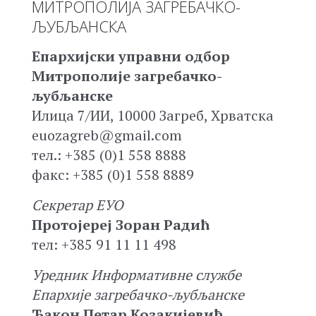
МИТРОПОЛИЈА ЗАГРЕБАЧКО-
ЉУБЉАНСКА
Епархијски управни одбор
Митрополије загребачко-
љубљанске
Илица 7/ИИ, 10000 Загреб, Хрватска
euozagreb@gmail.com
тел.: +385 (0)1 558 8888
факс: +385 (0)1 558 8889
Секретар ЕУО
Протојереј Зоран Радић
тел: +385 91 11 11 498
Уредник Информативне службе
Епархије загребачко-љубљанске
Ђакон Петар Козакијевић