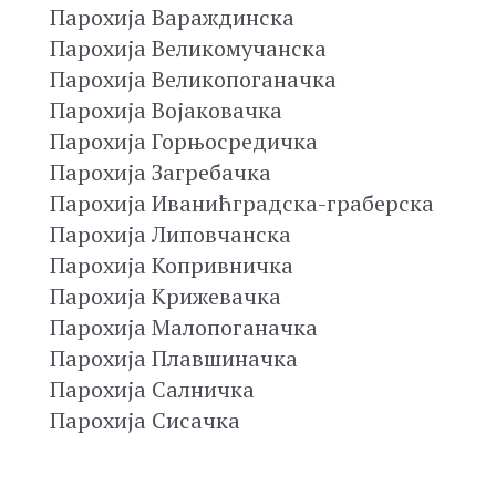
Парохија Вараждинска
Парохија Великомучанска
Парохија Великопоганачка
Парохија Војаковачка
Парохија Горњосредичка
Парохија Загребачка
Парохија Иванићградска-граберска
Парохија Липовчанска
Парохија Копривничка
Парохија Крижевачка
Парохија Малопоганачка
Парохија Плавшиначка
Парохија Салничка
Парохија Сисачка