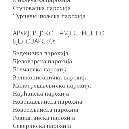
Ступовачка парохија
Турчевићпољска парохија
АРХИЈЕРЕЈСКО НАМЈЕСНИШТВО
БЈЕЛОВАРСКО:
Беденичка парохија
Бјеловарска парохија
Болчанска парохија
Великописаничка парохија
Малотрешњевичка парохија
Нарћанска парохија
Новопављанска парохија
Новосељанска парохија
Ровиштанска парохија
Северинска парохија