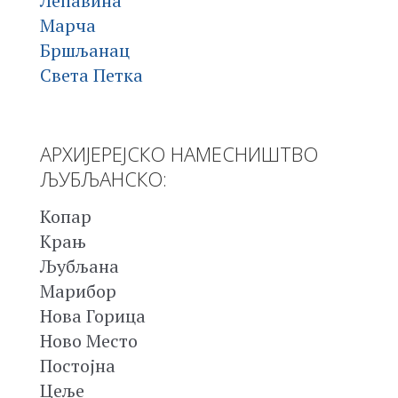
Лепавина
Марча
Бршљанац
Света Петка
АРХИЈЕРЕЈСКО НАМЕСНИШТВО
ЉУБЉАНСКО:
Копар
Крањ
Љубљана
Марибор
Нова Горица
Ново Место
Постојна
Цеље