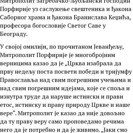
Митрополит загребачко-љубљански господин
Порфирије уз саслужење свештеника и ђакона
Саборног храма и ђакона Бранислава Кеџића,
професора богословије Светог Саве у
Београду.
У својој омилији, по прочитаном Јеванђељу,
Митрополит Порфирије је многобројним
верницима казао да је „Црква изабрала да
прву недељу поста посвети победи и тријумфу
Православља над свим погрешним учењима и
над свим погрешним идејама, које се споља и
изнутра труде да наруше истински и прави
етос, истинску и праву природу Цркве и наше
вере“. Митрополит је казао да није довољно
да ту праву веру само проповедамо речима
него да је потребно и да је живимо. „Јаки смо