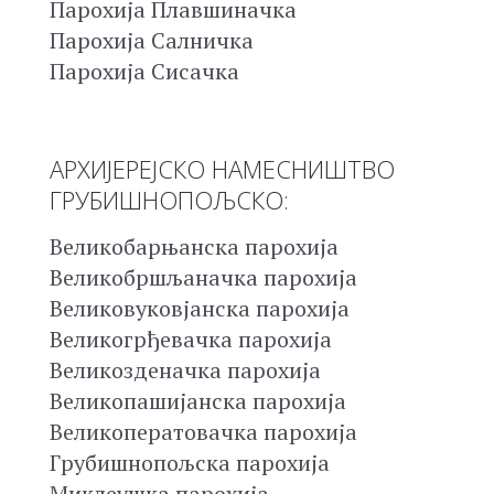
Парохија Плавшиначка
Парохија Салничка
Парохија Сисачка
АРХИЈЕРЕЈСКО НАМЕСНИШТВО
ГРУБИШНОПОЉСКО:
Великобарњанска парохија
Великобршљаначка парохија
Великовуковјанска парохија
Великогрђевачка парохија
Великозденачка парохија
Великопашијанска парохија
Великоператовачка парохија
Грубишнопољска парохија
Миклеушка парохија