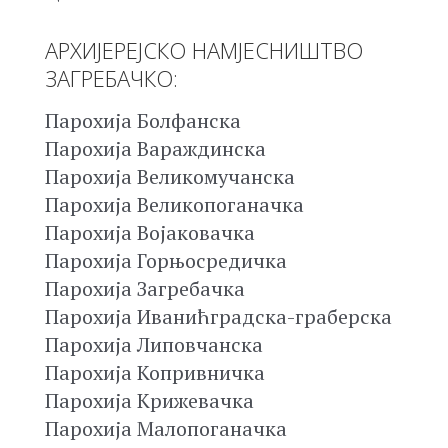
АРХИЈЕРЕЈСКО НАМЈЕСНИШТВО
ЗАГРЕБАЧКО:
Парохија Болфанска
Парохија Вараждинска
Парохија Великомучанска
Парохија Великопоганачка
Парохија Војаковачка
Парохија Горњосредичка
Парохија Загребачка
Парохија Иванићградска-граберска
Парохија Липовчанска
Парохија Копривничка
Парохија Крижевачка
Парохија Малопоганачка