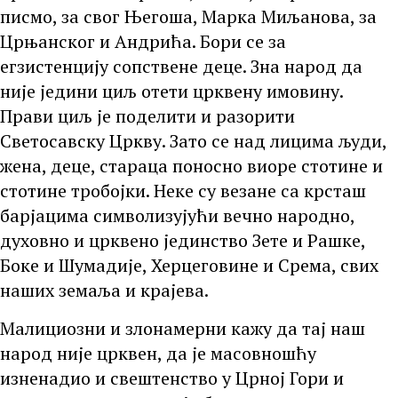
писмо, за свог Његоша, Марка Миљанова, за
Црњанског и Андрића. Бори се за
егзистенцију сопствене деце. Зна народ да
није једини циљ отети црквену имовину.
Прави циљ је поделити и разорити
Светосавску Цркву. Зато се над лицима људи,
жена, деце, стараца поносно виоре стотине и
стотине тробојки. Неке су везане са крсташ
барјацима символизујући вечно народно,
духовно и црквено јединство Зете и Рашке,
Боке и Шумадије, Херцеговине и Срема, свих
наших земаља и крајева.
Малициозни и злонамерни кажу да тај наш
народ није црквен, да је масовношћу
изненадио и свештенство у Црној Гори и