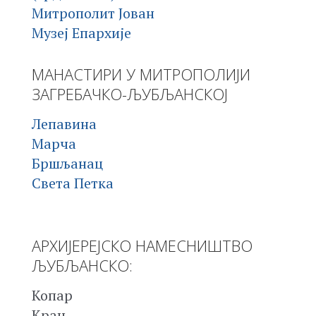
Митрополит Јован
Музеј Епархије
МАНАСТИРИ У МИТРОПОЛИЈИ
ЗАГРЕБАЧКО-ЉУБЉАНСКОЈ
Лепавина
Марча
Бршљанац
Света Петка
АРХИЈЕРЕЈСКО НАМЕСНИШТВО
ЉУБЉАНСКО:
Копар
Крањ