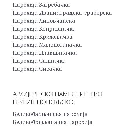
Парохија Загребачка
Парохија Иванићградска-граберска
Парохија Липовчанска
Парохија Копривничка
Парохија Крижевачка
Парохија Малопоганачка
Парохија Плавшиначка
Парохија Салничка
Парохија Сисачка
АРХИЈЕРЕЈСКО НАМЕСНИШТВО
ГРУБИШНОПОЉСКО:
Великобарњанска парохија
Великобршљаначка парохија