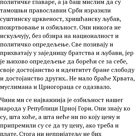
политичке главаре, а ја баш мислим да су
тамошњи православни Срби изразили
суштинску црквеност, хришћанску љубав,
пожртвовање и озбиљност. Они никога не
искуљчују, без обзира на националност и
политичко опредељење. Све позивају и
прихватају у заједницу братства и љубави, јер
је њихово опредељење да борећи се за себе,
своје достојанство и идентитет бране слободу
и достојанство других.. Не мало браће Хрвата,
муслимана и Црногораца се одазвало.
Чини ми се најважнија је озбиљност нашег
народа у Републици Црној Гори. Они знају ко
су, шта хоће, а шта неће ни по коју цену и
припремили су се да ту цену, ако треба и
плате. Стога ни непријатељу не бих