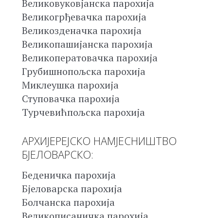
Великовуковјанска парохија
Великогрђевачка парохија
Великозденачка парохија
Великопашијанска парохија
Великоператовачка парохија
Грубишнопољска парохија
Миклеушка парохија
Ступовачка парохија
Турчевићпољска парохија
АРХИЈЕРЕЈСКО НАМЈЕСНИШТВО
БЈЕЛОВАРСКО:
Беденичка парохија
Бјеловарска парохија
Болчанска парохија
Великописаничка парохија