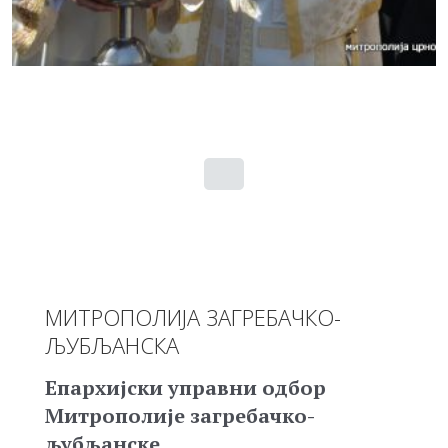
МИТРОПОЛИЈА ЗАГРЕБАЧКО-
ЉУБЉАНСКА
Епархијски управни одбор
Митрополије загребачко-
љубљанске