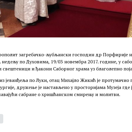
ополит загребачко-љубљански господин др Порфирије на
. недељу по Духовима, 19/03 новембра 2017. године, у с
и свештеници и ђакони Саборног храма уз благолепно пој
з јеванђеља по Луки, отац Михајло Жикић је протумачио 
ургије, дружење је настављено у просторијама Музеја где
чавајући сабране о хришћанском смирењу и молитви.