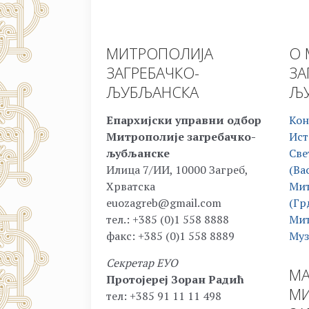
МИТРОПОЛИЈА
О 
ЗАГРЕБАЧКО-
ЗА
ЉУБЉАНСКА
ЉУ
Епархијски управни одбор
Кон
Митрополије загребачко-
Ист
љубљанске
Све
Илица 7/ИИ, 10000 Загреб,
(Ва
Хрватска
Мит
euozagreb@gmail.com
(Гр
тел.: +385 (0)1 558 8888
Мит
факс: +385 (0)1 558 8889
Муз
Секретар ЕУО
МА
Протојереј Зоран Радић
МИ
тел: +385 91 11 11 498