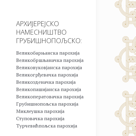
АРХИЈЕРЕЈСКО
НАМЕСНИШТВО
ГРУБИШНОПОЉСКО:
Великобарњанска парохија
Великобршљаначка парохија
Великовуковјанска парохија
Великогрђевачка парохија
Великозденачка парохија
Великопашијанска парохија
Великоператовачка парохија
Грубишнопољска парохија
Миклеушка парохија
Ступовачка парохија
Турчевићпољска парохија