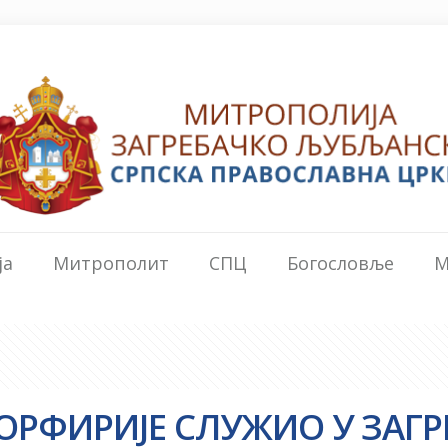
ја
Митрополит
СПЦ
Богословље
М
РФИРИЈЕ СЛУЖИО У ЗАГР