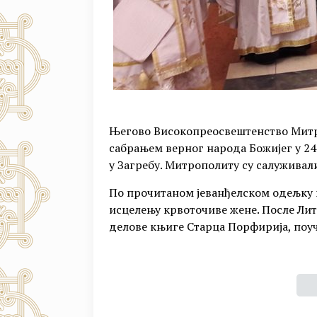
Његово Високопреосвештенство Митр
сабрањем верног народа Божијег у 24
у Загребу. Митрополиту су салуживал
По прочитаном јеванђелском одељку и
исцелењу крвоточиве жене. После Лит
делове књиге Старца Порфирија, поу