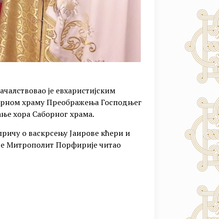
чалствовао је евхаристијским
аборном храму Преображења Господњег
ање хора Саборног храма.
причу о васкрсењу Јаирове кћери и
 је Митрополит Порфирије читао