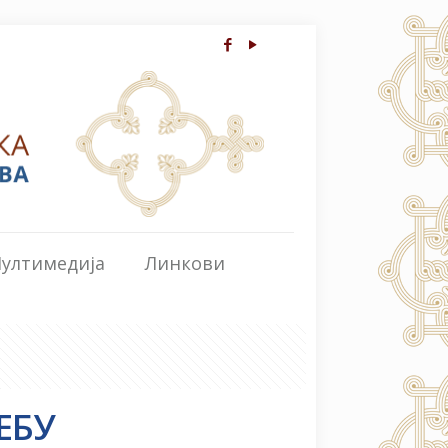
ултимедија
Линкови
ЕБУ