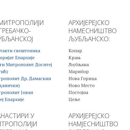
МИТРОПОЛИЈИ
АРХИЈЕРЕЈСКО
ГРЕБАЧКО-
НАМЕСНИШТВО
БЉАНСКОЈ
ЉУБЉАНСКО:
такти свештеника
Копар
оријат Епархије
Крањ
ти Митрополит Доситеј
Љубљана
сић)
Марибор
рополит Др. Дамаскин
Нова Горица
данички)
Ново Место
рополит Јован
Постојна
еј Епархије
Цеље
НАСТИРИ У
АРХИЈЕРЕЈСКО
ТРОПОЛИЈИ
НАМЈЕСНИШТВО