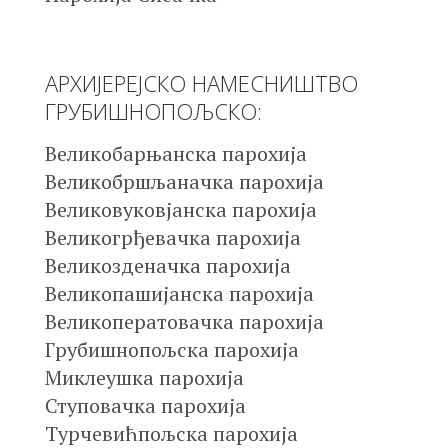
АРХИЈЕРЕЈСКО НАМЕСНИШТВО
ГРУБИШНОПОЉСКО:
Великобарњанска парохија
Великобршљаначка парохија
Великовуковјанска парохија
Великогрђевачка парохија
Великозденачка парохија
Великопашијанска парохија
Великоператовачка парохија
Грубишнопољска парохија
Миклеушка парохија
Ступовачка парохија
Турчевићпољска парохија