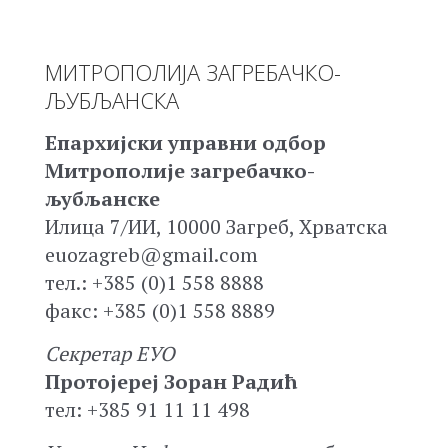
МИТРОПОЛИЈА ЗАГРЕБАЧКО-
ЉУБЉАНСКА
Епархијски управни одбор
Митрополије загребачко-
љубљанске
Илица 7/ИИ, 10000 Загреб, Хрватска
euozagreb@gmail.com
тел.: +385 (0)1 558 8888
факс: +385 (0)1 558 8889
Секретар ЕУО
Протојереј Зоран Радић
тел: +385 91 11 11 498