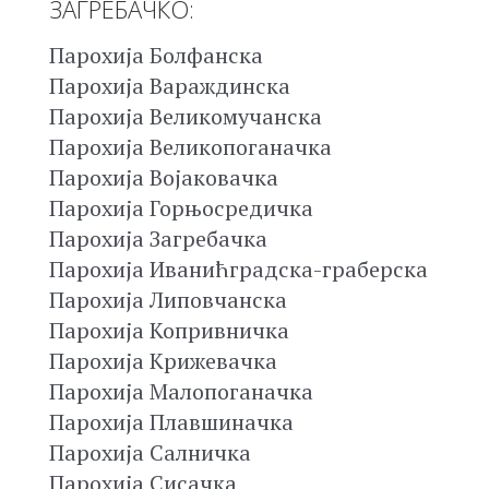
ЗАГРЕБАЧКО:
Парохија Болфанска
Парохија Вараждинска
Парохија Великомучанска
Парохија Великопоганачка
Парохија Војаковачка
Парохија Горњосредичка
Парохија Загребачка
Парохија Иванићградска-граберска
Парохија Липовчанска
Парохија Копривничка
Парохија Крижевачка
Парохија Малопоганачка
Парохија Плавшиначка
Парохија Салничка
Парохија Сисачка