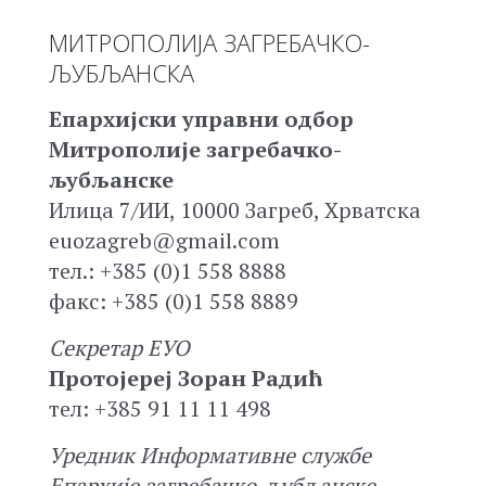
МИТРОПОЛИЈА ЗАГРЕБАЧКО-
ЉУБЉАНСКА
Епархијски управни одбор
Митрополије загребачко-
љубљанске
Илица 7/ИИ, 10000 Загреб, Хрватска
euozagreb@gmail.com
тел.: +385 (0)1 558 8888
факс: +385 (0)1 558 8889
Секретар ЕУО
Протојереј Зоран Радић
тел: +385 91 11 11 498
Уредник Информативне службе
Епархије загребачко-љубљанске