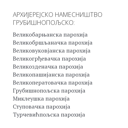
АРХИЈЕРЕЈСКО НАМЕСНИШТВО
ГРУБИШНОПОЉСКО:
Великобарњанска парохија
Великобршљаначка парохија
Великовуковјанска парохија
Великогрђевачка парохија
Великозденачка парохија
Великопашијанска парохија
Великоператовачка парохија
Грубишнопољска парохија
Миклеушка парохија
Ступовачка парохија
Турчевићпољска парохија