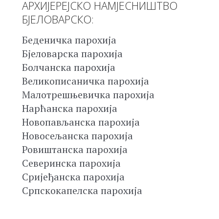
АРХИЈЕРЕЈСКО НАМЈЕСНИШТВО
БЈЕЛОВАРСКО:
Беденичка парохија
Бјеловарска парохија
Болчанска парохија
Великописаничка парохија
Малотрешњевичка парохија
Нарћанска парохија
Новопављанска парохија
Новосељанска парохија
Ровиштанска парохија
Северинска парохија
Сријеђанска парохија
Српскокапелска парохија