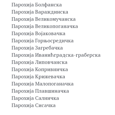
Парохија Болфанска
Парохија Вараждинска
Парохија Великомучанска
Парохија Великопоганачка
Парохија Војаковачка
Парохија Горњосредичка
Парохија Загребачка
Парохија Иванићградска-граберска
Парохија Липовчанска
Парохија Копривничка
Парохија Крижевачка
Парохија Малопоганачка
Парохија Плавшиначка
Парохија Салничка
Парохија Сисачка