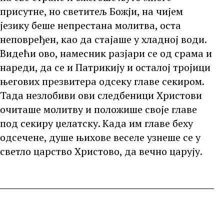
присутне, но светитељ Божји, на чијем
језику беше непрестана молитва, оста
неповређен, као да стајаше у хладној води.
Видећи ово, намесник разјари се од срама и
нареди, да се и Патрикију и осталој тројици
његових презвитера одсеку главе секиром.
Тада незлобиви ови следбеници Христови
очиташе молитву и положише своје главе
под секиру џелатску. Када им главе беху
одсечене, душе њихове веселе узнеше се у
светло царство Христово, да вечно царују.