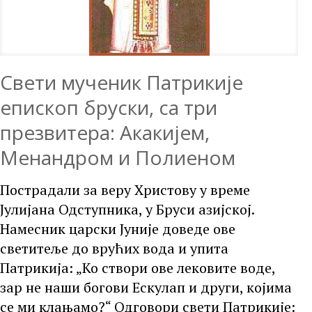
Свети мученик Патрикије
епископ бруски, са три
презвитера: Акакијем,
Менандром и Полиеном
Пострадали за веру Христову у време
Јулијана Одступника, у Бруси азијској.
Намесник царски Јуније доведе ове
светитеље до врућих вода и упита
Патрикија: „Ко створи ове лековите воде,
зар не наши богови Ескулап и други, којима
се ми клањамо?“ Одговори свети Патрикије: