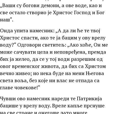
„Ваши су богови демони, а ове воде, као и
све остало створио је Христос Господ и Бог
наш“.
Онда упита намесник: „А да ли ће те твој
Христос спасти, ако те ја бацим у ову врелу
воду?“ Одговори светитељ: „Ако хоће, Он ме
може сачувати цела и неповређена, премда
бих ја желео, да се у тој води разрешим од
овог временског живота, да бих са Христом
вечно живео; но нека буде на мени Његова
света воља, без које ни влас не отпада са
главе човекове!“
Чувши ово намесник нареди те Патрикија
бацише у врелу воду. Вреле капље прснуше
на све стране и ожегоше љуто многе