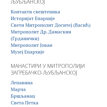
ЉУБЉАНСКОЈ
Контакти свештеника
Историјат Епархије
Свети Митрополит Доситеј (Васић)
Митрополит Др. Дамаскин
(Грданички)
Митрополит Јован
Музеј Епархије
МАНАСТИРИ У МИТРОПОЛИЈИ
ЗАГРЕБАЧКО-ЉУБЉАНСКОЈ
Лепавина
Марча
Бршљанац
Света Петка