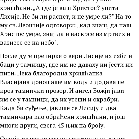
хришћани. „А где је ваш Христос? упита
Лисије. Не би ли распет, и не умре ли?" На то
му св. Леонтије одговори: „кад знаш, да наш
Христос умре, знај да и васкрсе из мртвих и
вазнесе се на небо".
После дуге препирке о вери Лисије их изби и
баци у тамницу, где им не даваху ни јести ни
пити. Нека благородна хришћанка
Власијана доношаше им воду и додаваше
кроз тамнички прозор. И ангел Божји јави
им се у тамници, да их утеши и охрабри.
Када би суђење, јавише се Лисију и два
тамничара као обраћени хришћани, и још
многи други, свега 45 њих на броју.
Судија их осуди све на смртно тако, да им