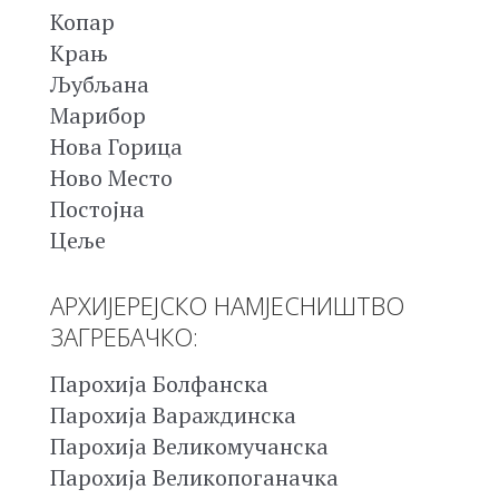
Копар
Крањ
Љубљана
Марибор
Нова Горица
Ново Место
Постојна
Цеље
АРХИЈЕРЕЈСКО НАМЈЕСНИШТВО
ЗАГРЕБАЧКО:
Парохија Болфанска
Парохија Вараждинска
Парохија Великомучанска
Парохија Великопоганачка