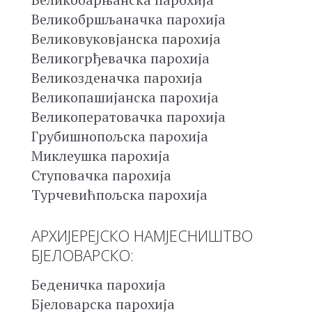
Великобршљаначка парохија
Великовуковјанска парохија
Великогрђевачка парохија
Великозденачка парохија
Великопашијанска парохија
Великоператовачка парохија
Грубишнопољска парохија
Миклеушка парохија
Ступовачка парохија
Турчевићпољска парохија
АРХИЈЕРЕЈСКО НАМЈЕСНИШТВО
БЈЕЛОВАРСКО:
Беденичка парохија
Бјеловарска парохија