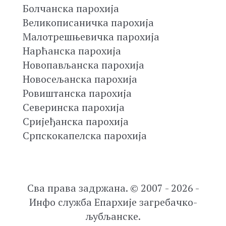
Болчанска парохија
Великописаничка парохија
Малотрешњевичка парохија
Нарћанска парохија
Новопављанска парохија
Новосељанска парохија
Ровиштанска парохија
Северинска парохија
Сријеђанска парохија
Српскокапелска парохија
Сва права задржана. © 2007 - 2026 -
Инфо служба Епархије загребачко-
љубљанске.