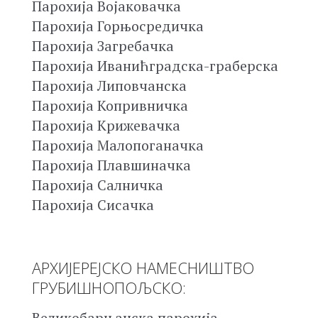
Парохија Војаковачка
Парохија Горњосредичка
Парохија Загребачка
Парохија Иванићградска-граберска
Парохија Липовчанска
Парохија Копривничка
Парохија Крижевачка
Парохија Малопоганачка
Парохија Плавшиначка
Парохија Салничка
Парохија Сисачка
АРХИЈЕРЕЈСКО НАМЕСНИШТВО
ГРУБИШНОПОЉСКО:
Великобарњанска парохија