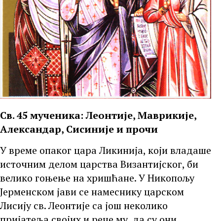
Св. 45 мученика: Леонтије, Маврикије,
Александар, Сисиније и прочи
У време опаког цара Ликинија, који владаше
источним делом царства Византијског, би
велико гоњење на хришћане. У Никопољу
Јерменском јави се намеснику царском
Лисију св. Леонтије са још неколико
пријатеља својих и рече му, да су они