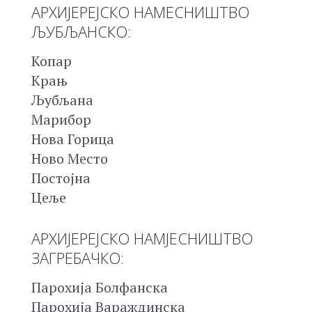
АРХИЈЕРЕЈСКО НАМЕСНИШТВО
ЉУБЉАНСКО:
Копар
Крањ
Љубљана
Марибор
Нова Горица
Ново Место
Постојна
Цеље
АРХИЈЕРЕЈСКО НАМЈЕСНИШТВО
ЗАГРЕБАЧКО:
Парохија Болфанска
Парохија Вараждинска