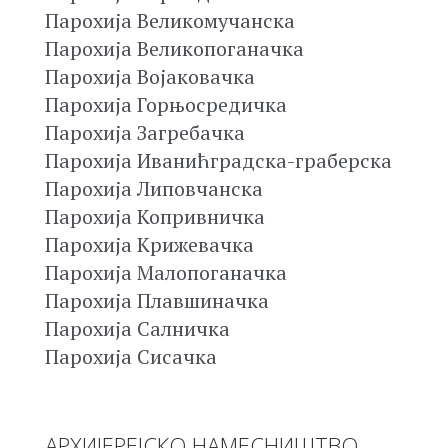
Парохија Великомучанска
Парохија Великопоганачка
Парохија Војаковачка
Парохија Горњосредичка
Парохија Загребачка
Парохија Иванићградска-граберска
Парохија Липовчанска
Парохија Копривничка
Парохија Крижевачка
Парохија Малопоганачка
Парохија Плавшиначка
Парохија Салничка
Парохија Сисачка
АРХИЈЕРЕЈСКО НАМЕСНИШТВО