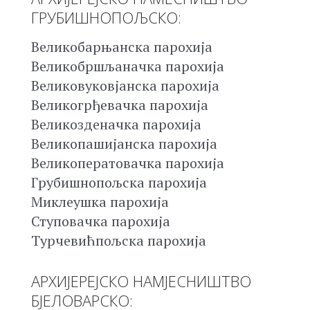
ГРУБИШНОПОЉСКО:
Великобарњанска парохија
Великобршљаначка парохија
Великовуковјанска парохија
Великогрђевачка парохија
Великозденачка парохија
Великопашијанска парохија
Великоператовачка парохија
Грубишнопољска парохија
Миклеушка парохија
Ступовачка парохија
Турчевићпољска парохија
АРХИЈЕРЕЈСКО НАМЈЕСНИШТВО
БЈЕЛОВАРСКО: