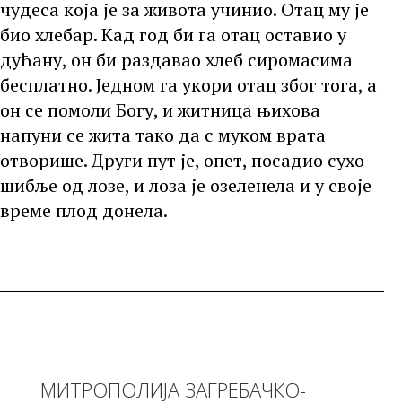
чудеса која је за живота учинио. Отац му је
био хлебар. Кад год би га отац оставио у
дућану, он би раздавао хлеб сиромасима
бесплатно. Једном га укори отац због тога, а
он се помоли Богу, и житница њихова
напуни се жита тако да с муком врата
отворише. Други пут је, опет, посадио сухо
шибље од лозе, и лоза је озеленела и у своје
време плод донела.
МИТРОПОЛИЈА ЗАГРЕБАЧКО-