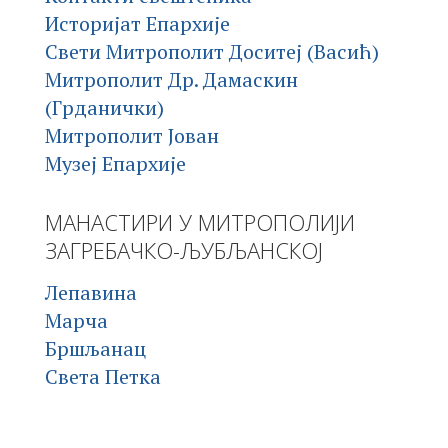
Историјат Епархије
Свети Митрополит Доситеј (Васић)
Митрополит Др. Дамаскин
(Грданички)
Митрополит Јован
Музеј Епархије
МАНАСТИРИ У МИТРОПОЛИЈИ
ЗАГРЕБАЧКО-ЉУБЉАНСКОЈ
Лепавина
Марча
Бршљанац
Света Петка