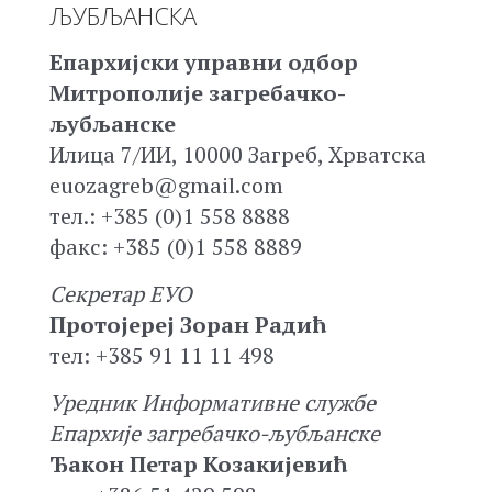
ЉУБЉАНСКА
Епархијски управни одбор
Митрополије загребачко-
љубљанске
Илица 7/ИИ, 10000 Загреб, Хрватска
euozagreb@gmail.com
тел.: +385 (0)1 558 8888
факс: +385 (0)1 558 8889
Секретар ЕУО
Протојереј Зоран Радић
тел: +385 91 11 11 498
Уредник Информативне службе
Епархије загребачко-љубљанске
Ђакон Петар Козакијевић