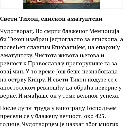
Свети Тихон, епископ аматунтски
Чудотворац. По смрти блаженог Мемнонија
би Тихон изабран једногласно за епископа, а
посвећен славним Епифанијем, на епархију
Аматунтску. Чистота живота његова и
ревност к Православљу препоручише га за
овај чин. У то време још беше незнабожаца
на острву Кипру. И свети Тихон подузе се с
апостолском ревношћу да обраћа неверне у
верне. И имађаше он у томе великог успеха.
После дугог труда у винограду Господњем
пресели се у блажену вечност, око 425.
године. Чудотворцем је назват због многих