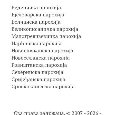
Беденичка парохија
Бјеловарска парохија
Болчанска парохија
Великописаничка парохија
Малотрешњевичка парохија
Нарћанска парохија
Новопављанска парохија
Новосељанска парохија
Ровиштанска парохија
Северинска парохија
Сријеђанска парохија
Српскокапелска парохија
Сва права задржана. © 2007 - 2026 -