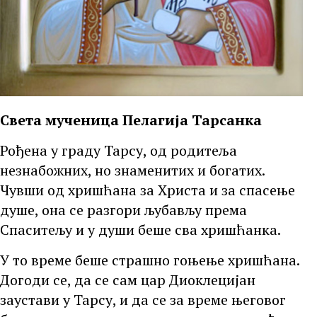
Света мученица Пелагија Тарсанка
Рођена у граду Тарсу, од родитеља
незнабожних, но знаменитих и богатих.
Чувши од хришћана за Христа и за спасење
душе, она се разгори љубављу према
Спаситељу и у души беше сва хришћанка.
У то време беше страшно гоњење хришћана.
Догоди се, да се сам цар Диоклецијан
заустави у Тарсу, и да се за време његовог