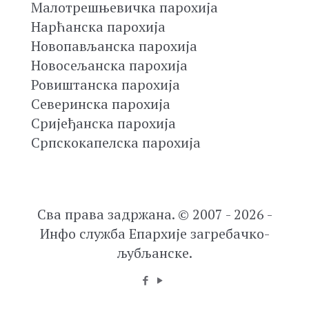
Малотрешњевичка парохија
Нарћанска парохија
Новопављанска парохија
Новосељанска парохија
Ровиштанска парохија
Северинска парохија
Сријеђанска парохија
Српскокапелска парохија
Сва права задржана. © 2007 - 2026 -
Инфо служба Епархије загребачко-
љубљанске.