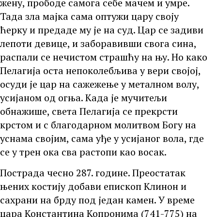
жену, прободе самога себе мачем и умре.
Тада зла мајка сама оптужи цару своју
ћерку и предаде му је на суд. Цар се задиви
лепоти девице, и заборавивши свога сина,
распали се нечистом страшћу на њу. Но како
Пелагија оста непоколебљива у вери својој,
осуди је цар на сажежење у металном волу,
усијаном од огња. Када је мучитељи
обнажише, света Пелагија се прекрсти
крстом и с благодарном молитвом Богу на
уснама својим, сама уђе у усијаног вола, где
се у трен ока сва растопи као восак.
Пострада чесно 287. године. Преостатак
њених костију добави епископ Клинон и
сахрани на брду под један камен. У време
цара Константина Копронима (741-775) на