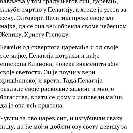
бављења у том граду његов син, царевић,
заљуби смртно у Пелагију, и хтеде је узети за
жену. Одговори Пелагија преко своје зле
мајке, да се она већ обрекла своме небесном
Женику, Христу Господу.
Бежећи од сквернога царевића и од своје
зле мајке, Пелагија потражи и нађе
епископа Клинона, човека знаменита због
своје светости. Он је поучи у вери
хришћанској и крсти. Тада Пелагија
раздаде своје раскошне хаљине и много
богатства, врати се дому и исповеди мајци,
да је она већ крштена.
Чувши за ово царев син, и изгубивши сваку
наду, да ће моћи добити ову свету девицу за