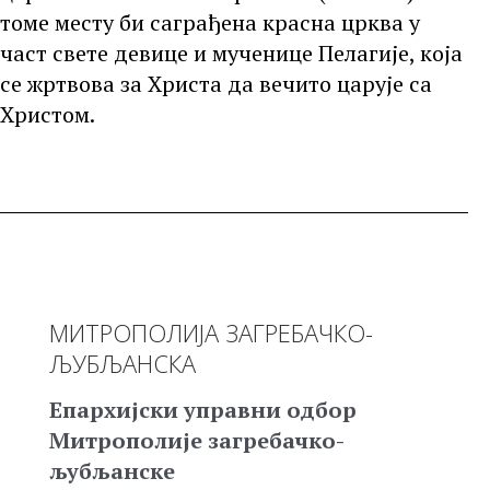
томе месту би саграђена красна црква у
част свете девице и мученице Пелагије, која
се жртвова за Христа да вечито царује са
Христом.
МИТРОПОЛИЈА ЗАГРЕБАЧКО-
ЉУБЉАНСКА
Епархијски управни одбор
Митрополије загребачко-
љубљанске