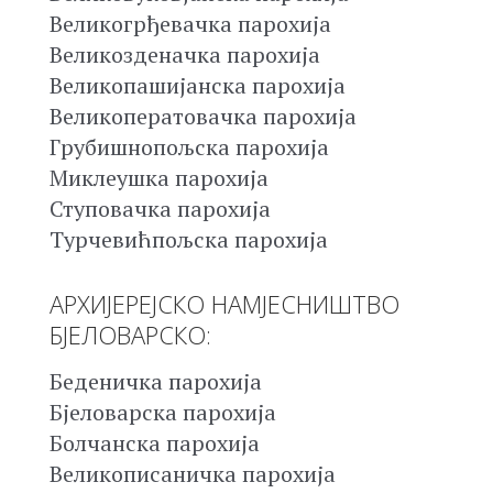
Великогрђевачка парохија
Великозденачка парохија
Великопашијанска парохија
Великоператовачка парохија
Грубишнопољска парохија
Миклеушка парохија
Ступовачка парохија
Турчевићпољска парохија
АРХИЈЕРЕЈСКО НАМЈЕСНИШТВО
БЈЕЛОВАРСКО:
Беденичка парохија
Бјеловарска парохија
Болчанска парохија
Великописаничка парохија