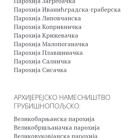
Парохија Загребачка
Парохија Иванићградска-граберска
Парохија Липовчанска
Парохија Копривничка
Парохија Крижевачка
Парохија Малопоганачка
Парохија Плавшиначка
Парохија Салничка
Парохија Сисачка
АРХИЈЕРЕЈСКО НАМЕСНИШТВО
ГРУБИШНОПОЉСКО:
Великобарњанска парохија
Великобршљаначка парохија
Великовуковјанска парохија