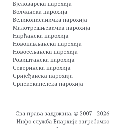
Бјеловарска парохија
Болчанска парохија
Великописаничка парохија
Малотрешњевичка парохија
Нарћанска парохија
Новопављанска парохија
Новосељанска парохија
Ровиштанска парохија
Северинска парохија
Сријеђанска парохија
Српскокапелска парохија
Сва права задржана. © 2007 - 2026 -
Инфо служба Епархије загребачко-