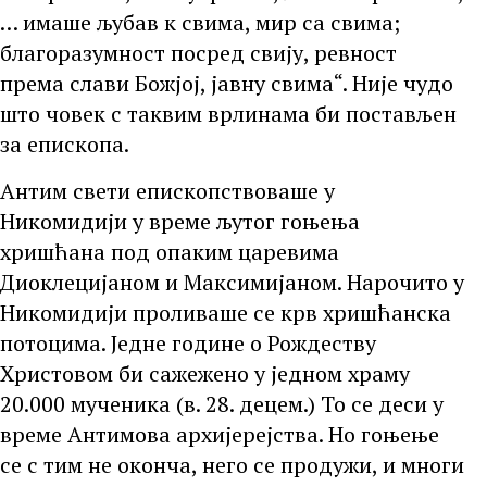
… имаше љубав к свима, мир са свима;
благоразумност посред свију, ревност
према слави Божјој, јавну свима“. Није чудо
што човек с таквим врлинама би постављен
за епископа.
Антим свети епископствоваше у
Никомидији у време љутог гоњења
хришћана под опаким царевима
Диоклецијаном и Максимијаном. Нарочито у
Никомидији проливаше се крв хришћанска
потоцима. Једне године о Рождеству
Христовом би сажежено у једном храму
20.000 мученика (в. 28. децем.) То се деси у
време Антимова архијерејства. Но гоњење
се с тим не оконча, него се продужи, и многи