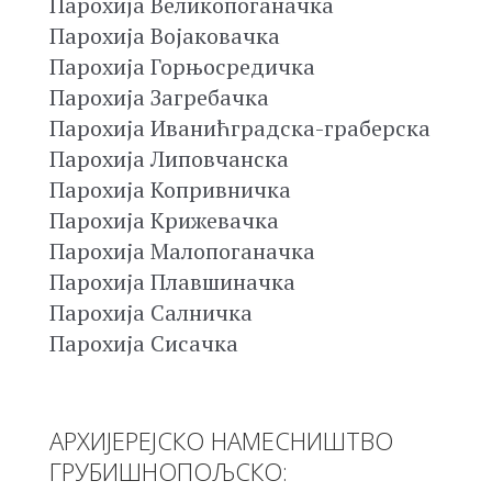
Парохија Великопоганачка
Парохија Војаковачка
Парохија Горњосредичка
Парохија Загребачка
Парохија Иванићградска-граберска
Парохија Липовчанска
Парохија Копривничка
Парохија Крижевачка
Парохија Малопоганачка
Парохија Плавшиначка
Парохија Салничка
Парохија Сисачка
АРХИЈЕРЕЈСКО НАМЕСНИШТВО
ГРУБИШНОПОЉСКО: