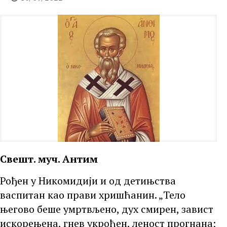
Свешт. муч. Антим
Рођен у Никомидији и од детињства
васпитан као прави хришћанин. „Тело
његово беше умртвљено, дух смирен, завист
искорењена, гнев укроћен, леност прогнана;