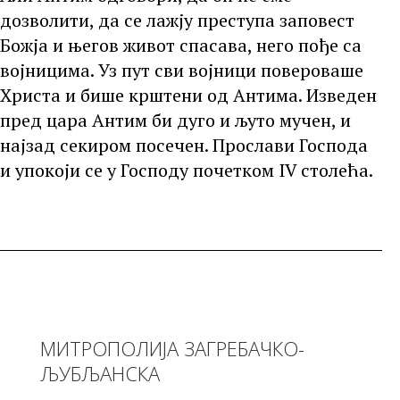
дозволити, да се лажју преступа заповест
Божја и његов живот спасава, него пође са
војницима. Уз пут сви војници повероваше
Христа и бише крштени од Антима. Изведен
пред цара Антим би дуго и љуто мучен, и
најзад секиром посечен. Прослави Господа
и упокоји се у Господу почетком IV столећа.
МИТРОПОЛИЈА ЗАГРЕБАЧКО-
ЉУБЉАНСКА