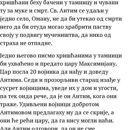
хришћани беху бачени у тамницу и чувани
ту за муке и смрт. Св. Антим се удаљи у
једно село, Оману, не да би утекао од смрти
него да би отуда могао храбрити паству
своју у подвигу мучеништва, да нико од
страха не отпадне.
Једно његово писмо хришћанима у тамници
би ухваћено и предато цару Максимијану.
Цар посла 20 војника да нађу и доведу
Антима. Седи и прозорљиви старац изађе у
сусрет војницима, уведе их у дом и угости,
па тек онда рече, да је он Антим, кога они
траже. Удивљени војници добротом
Антимовом предлагаху му да се скрије, а
они ће рећи цару, да га нису могли наћи.
Али Антим одговори, да он не сме