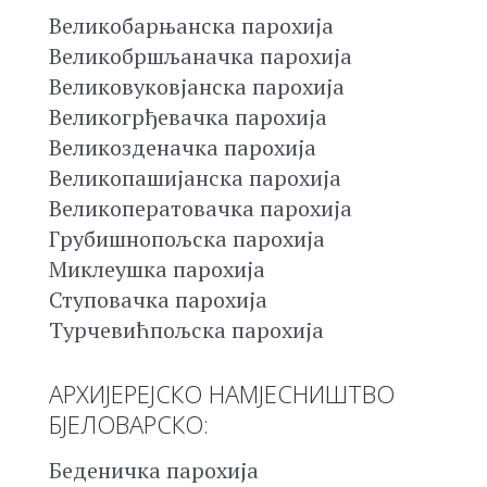
Великобарњанска парохија
Великобршљаначка парохија
Великовуковјанска парохија
Великогрђевачка парохија
Великозденачка парохија
Великопашијанска парохија
Великоператовачка парохија
Грубишнопољска парохија
Миклеушка парохија
Ступовачка парохија
Турчевићпољска парохија
АРХИЈЕРЕЈСКО НАМЈЕСНИШТВО
БЈЕЛОВАРСКО:
Беденичка парохија