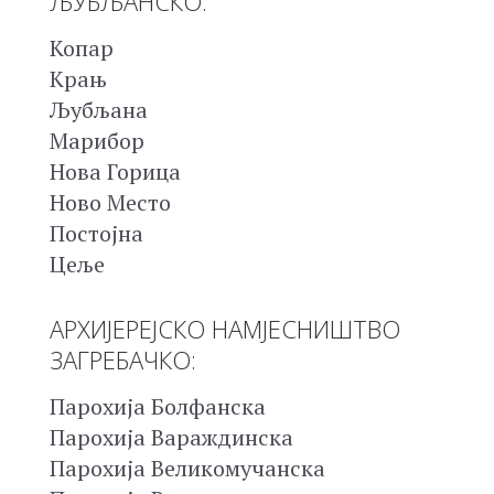
ЉУБЉАНСКО:
Копар
Крањ
Љубљана
Марибор
Нова Горица
Ново Место
Постојна
Цеље
АРХИЈЕРЕЈСКО НАМЈЕСНИШТВО
ЗАГРЕБАЧКО:
Парохија Болфанска
Парохија Вараждинска
Парохија Великомучанска