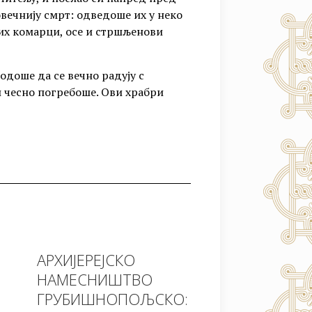
овечнију смрт: одведоше их у неко
 их комарци, осе и стршљенови
доше да се вечно радују с
и чесно погребоше. Ови храбри
АРХИЈЕРЕЈСКО
НАМЕСНИШТВО
ГРУБИШНОПОЉСКО: