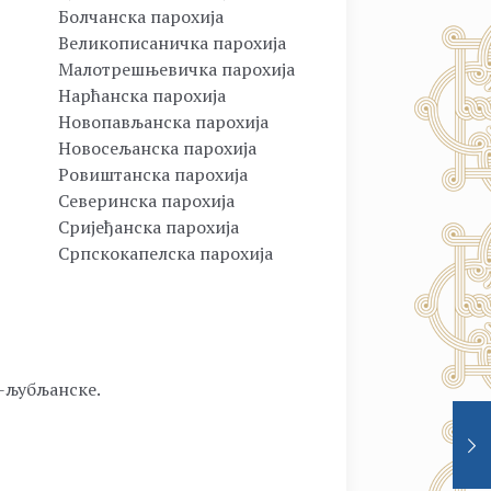
Болчанска парохија
Великописаничка парохија
Малотрешњевичка парохија
Нарћанска парохија
Новопављанска парохија
Новосељанска парохија
Ровиштанска парохија
Северинска парохија
Сријеђанска парохија
Српскокапелска парохија
о-љубљанске.