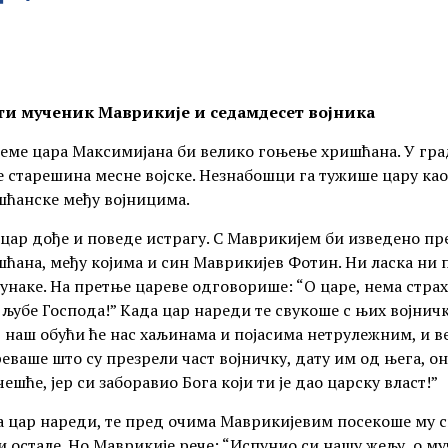
ти мученик Маврикије и седамдесет војника
еме цара Максимијана би велико гоњење хришћана. У гра
 старешина месне војске. Незнабошци га тужише цару као
шћанске међу војницима.
цар дође и поведе истрагу. С Маврикијем би изведено пр
ћана, међу којима и син Маврикијев Фотин. Ни ласка ни
јунаке. На претње цареве одговорише: “О царе, нема стра
 љубе Господа!” Када цар нареди те свукоше с њих војничк
 наш обући ће нас хаљинама и појасима нетрулежним, и в
еваше што су презрели част војничку, дату им од њега, он
ешће, јер си заборавио Бога који ти је дао царску власт!”
 цар нареди, те пред очима Маврикијевим посекоше му с
и остале. Но Маврикије рече: “Испунио си нашу жељу, о м