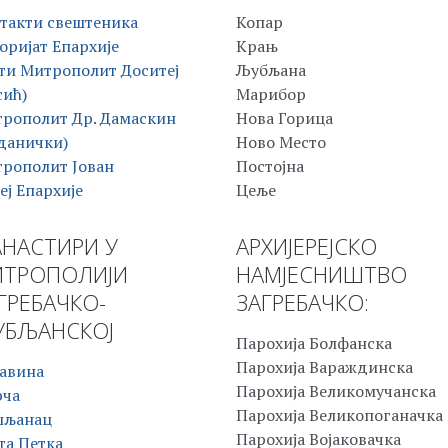
такти свештеника
Копар
оријат Епархије
Крањ
ти Митрополит Доситеј
Љубљана
сић)
Марибор
рополит Др. Дамаскин
Нова Горица
данички)
Ново Место
рополит Јован
Постојна
еј Епархије
Цеље
НАСТИРИ У
АРХИЈЕРЕЈСКО
ТРОПОЛИЈИ
НАМЈЕСНИШТВО
ГРЕБАЧКО-
ЗАГРЕБАЧКО:
БЉАНСКОЈ
Парохија Болфанска
Парохија Вараждинска
авина
Парохија Великомучанска
рча
Парохија Великопоганачка
шљанац
Парохија Војаковачка
та Петка