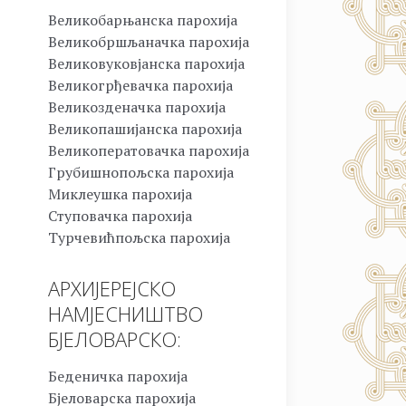
Великобарњанска парохија
Великобршљаначка парохија
Великовуковјанска парохија
Великогрђевачка парохија
Великозденачка парохија
Великопашијанска парохија
Великоператовачка парохија
Грубишнопољска парохија
Миклеушка парохија
Ступовачка парохија
Турчевићпољска парохија
АРХИЈЕРЕЈСКО
НАМЈЕСНИШТВО
БЈЕЛОВАРСКО:
Беденичка парохија
Бјеловарска парохија