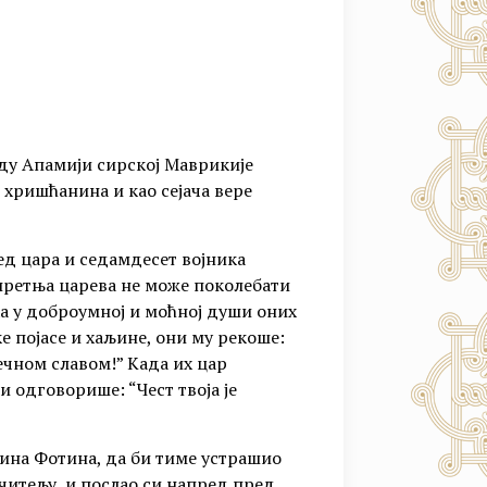
ду Апамији сирској Маврикије
 хришћанина и као сејача вере
ед цара и седамдесет војника
 претња царева не може поколебати
ха у доброумној и моћној души оних
е појасе и хаљине, они му рекоше:
ечном славом!” Када их цар
и одговорише: “Чест твоја је
ина Фотина, да би тиме устрашио
учитељу, и послао си напред пред