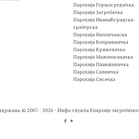
Парохија Горњосредичка
Парохија Загребачка
Парохија Иванићградска-
граберска
Парохија Липовчанска
Парохија Копривничка
Парохија Крижевачка
Парохија Малопоганачка
Парохија Плавшиначка
Парохија Салничка
Парохија Сисачка
адржана. © 2007 - 2026 - Инфо служба Епархије загребачк