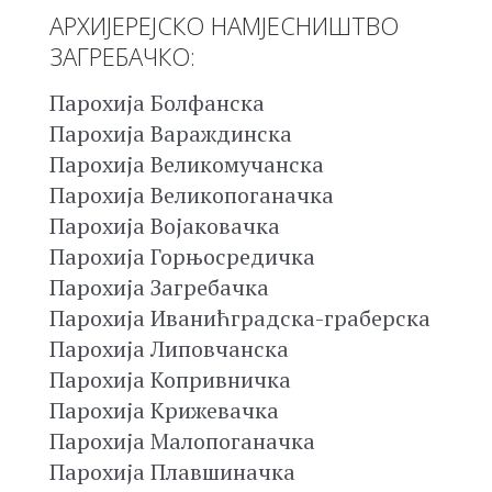
АРХИЈЕРЕЈСКО НАМЈЕСНИШТВО
ЗАГРЕБАЧКО:
Парохија Болфанска
Парохија Вараждинска
Парохија Великомучанска
Парохија Великопоганачка
Парохија Војаковачка
Парохија Горњосредичка
Парохија Загребачка
Парохија Иванићградска-граберска
Парохија Липовчанска
Парохија Копривничка
Парохија Крижевачка
Парохија Малопоганачка
Парохија Плавшиначка