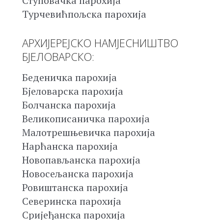
Ступовачка парохија
Турчевићпољска парохија
АРХИЈЕРЕЈСКО НАМЈЕСНИШТВО
БЈЕЛОВАРСКО:
Беденичка парохија
Бјеловарска парохија
Болчанска парохија
Великописаничка парохија
Малотрешњевичка парохија
Нарћанска парохија
Новопављанска парохија
Новосељанска парохија
Ровиштанска парохија
Северинска парохија
Сријеђанска парохија