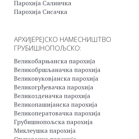
Парохија Салничка
Парохија Сисачка
АРХИЈЕРЕЈСКО НАМЕСНИШТВО
ГРУБИШНОПОЉСКО:
Великобарњанска парохија
Великобршљаначка парохија
Великовуковјанска парохија
Великогрђевачка парохија
Великозденачка парохија
Великопашијанска парохија
Великоператовачка парохија
Грубишнопољска парохија
Миклеушка парохија