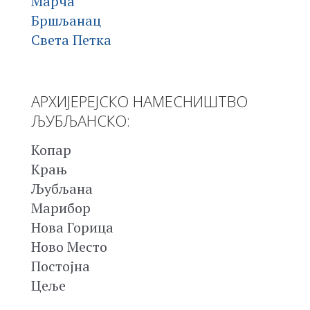
Марча
Бршљанац
Света Петка
АРХИЈЕРЕЈСКО НАМЕСНИШТВО
ЉУБЉАНСКО:
Копар
Крањ
Љубљана
Марибор
Нова Горица
Ново Место
Постојна
Цеље