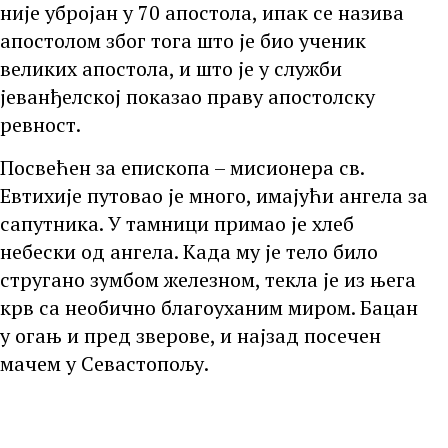
није убројан у 70 апостола, ипак се назива
апостолом због тога што је био ученик
великих апостола, и што је у служби
јеванђелској показао праву апостолску
ревност.
Посвећен за епископа – мисионера св.
Евтихије путовао је много, имајући ангела за
сапутника. У тамници примао је хлеб
небески од ангела. Када му је тело било
стругано зумбом железном, текла је из њега
крв са необично благоуханим миром. Бацан
у огањ и пред зверове, и најзад посечен
мачем у Севастопољу.