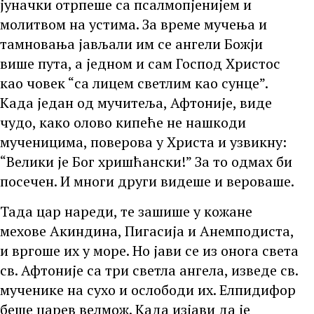
јуначки отрпеше са псалмопјенијем и
молитвом на устима. За време мучења и
тамновања јављали им се ангели Божји
више пута, а једном и сам Господ Христос
као човек “са лицем светлим као сунце”.
Када један од мучитеља, Афтоније, виде
чудо, како олово кипеће не нашкоди
мученицима, поверова у Христа и узвикну:
“Велики је Бог хришћански!” За то одмах би
посечен. И многи други видеше и вероваше.
Тада цар нареди, те зашише у кожане
мехове Акиндина, Пигасија и Анемподиста,
и вргоше их у море. Но јави се из онога света
св. Афтоније са три светла ангела, изведе св.
мученике на сухо и ослободи их. Елпидифор
беше царев велмож. Када изјави да је