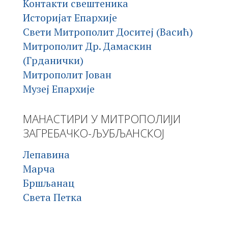
Контакти свештеника
Историјат Епархије
Свети Митрополит Доситеј (Васић)
Митрополит Др. Дамаскин
(Грданички)
Митрополит Јован
Музеј Епархије
МАНАСТИРИ У МИТРОПОЛИЈИ
ЗАГРЕБАЧКО-ЉУБЉАНСКОЈ
Лепавина
Марча
Бршљанац
Света Петка