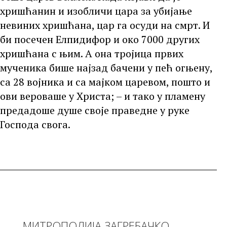
хришћанин и изобличи цара за убијање
невиних хришћана, цар га осуди на смрт. И
би посечен Елпидифор и око 7000 других
хришћана с њим. А она тројица првих
мученика бише најзад бачени у пећ огњену,
са 28 војника и са мајком царевом, пошто и
ови вероваше у Христа; – и тако у пламену
предадоше душе своје праведне у руке
Господа свога.
МИТРОПОЛИЈА ЗАГРЕБАЧКО-