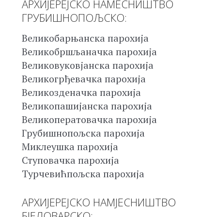
АРХИЈЕРЕЈСКО НАМЕСНИШТВО
ГРУБИШНОПОЉСКО:
Великобарњанска парохија
Великобршљаначка парохија
Великовуковјанска парохија
Великогрђевачка парохија
Великозденачка парохија
Великопашијанска парохија
Великоператовачка парохија
Грубишнопољска парохија
Миклеушка парохија
Ступовачка парохија
Турчевићпољска парохија
АРХИЈЕРЕЈСКО НАМЈЕСНИШТВО
БЈЕЛОВАРСКО: