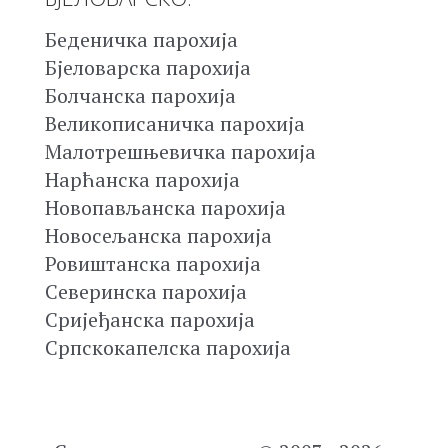
Беденичка парохија
Бјеловарска парохија
Болчанска парохија
Великописаничка парохија
Малотрешњевичка парохија
Нарћанска парохија
Новопављанска парохија
Новосељанска парохија
Ровиштанска парохија
Северинска парохија
Сријеђанска парохија
Српскокапелска парохија