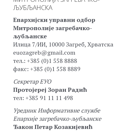
ЉУБЉАНСКА
Епархијски управни одбор
Митрополије загребачко-
љубљанске
Илица 7/ИИ, 10000 Загреб, Хрватска
euozagreb@gmail.com
тел.: +385 (0)1 558 8888
факс: +385 (0)1 558 8889
Секретар ЕУО
Протојереј Зоран Радић
тел: +385 91 11 11 498
Уредник Информативне службе
Епархије загребачко-љубљанске
Ђакон Петар Козакијевић