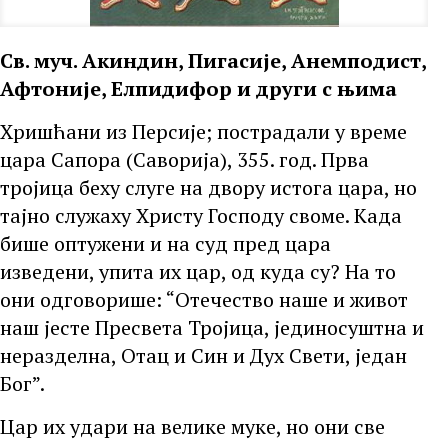
Св. муч. Акиндин, Пигасије, Анемподист,
Афтоније, Елпидифор и други с њима
Хришћани из Персије; пострадали у време
цара Сапора (Саворија), 355. год. Прва
тројица беху слуге на двору истога цара, но
тајно служаху Христу Господу своме. Када
бише оптужени и на суд пред цара
изведени, упита их цар, од куда су? На то
они одговорише: “Отечество наше и живот
наш јесте Пресвета Тројица, јединосуштна и
неразделна, Отац и Син и Дух Свети, један
Бог”.
Цар их удари на велике муке, но они све