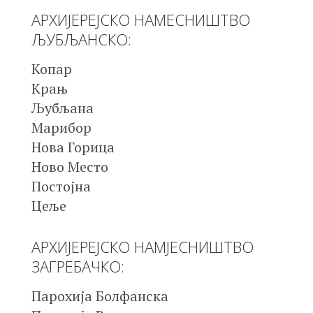
АРХИЈЕРЕЈСКО НАМЕСНИШТВО
ЉУБЉАНСКО:
Копар
Крањ
Љубљана
Марибор
Нова Горица
Ново Место
Постојна
Цеље
АРХИЈЕРЕЈСКО НАМЈЕСНИШТВО
ЗАГРЕБАЧКО:
Парохија Болфанска