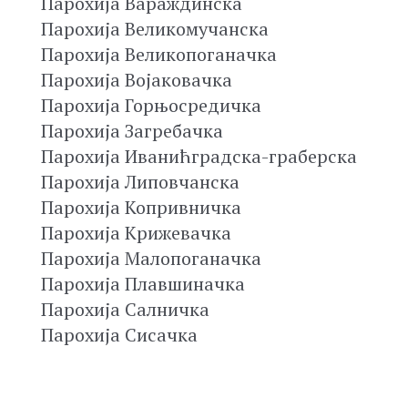
Парохија Вараждинска
Парохија Великомучанска
Парохија Великопоганачка
Парохија Војаковачка
Парохија Горњосредичка
Парохија Загребачка
Парохија Иванићградска-граберска
Парохија Липовчанска
Парохија Копривничка
Парохија Крижевачка
Парохија Малопоганачка
Парохија Плавшиначка
Парохија Салничка
Парохија Сисачка