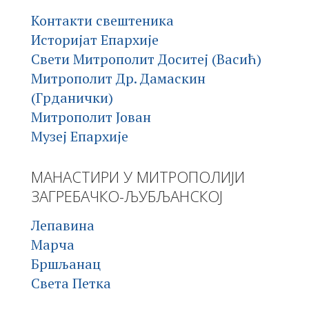
Контакти свештеника
Историјат Епархије
Свети Митрополит Доситеј (Васић)
Митрополит Др. Дамаскин
(Грданички)
Митрополит Јован
Музеј Епархије
МАНАСТИРИ У МИТРОПОЛИЈИ
ЗАГРЕБАЧКО-ЉУБЉАНСКОЈ
Лепавина
Марча
Бршљанац
Света Петка