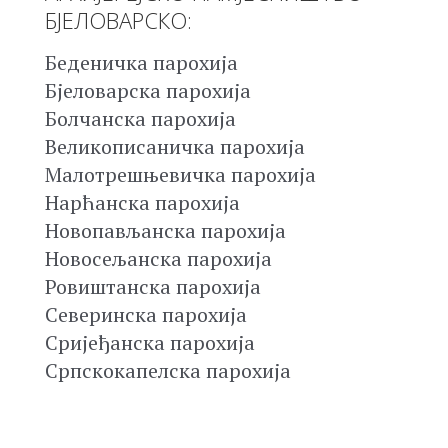
БЈЕЛОВАРСКО:
Беденичка парохија
Бјеловарска парохија
Болчанска парохија
Великописаничка парохија
Малотрешњевичка парохија
Нарћанска парохија
Новопављанска парохија
Новосељанска парохија
Ровиштанска парохија
Северинска парохија
Сријеђанска парохија
Српскокапелска парохија