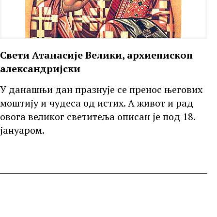
Свети Атанасије Велики, архиепископ
александријски
У данашњи дан празнује се пренос његових
моштију и чудеса од истих. А живот и рад
овога великог светитеља описан је под 18.
јануаром.