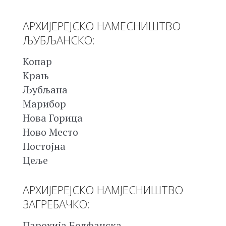
АРХИЈЕРЕЈСКО НАМЕСНИШТВО
ЉУБЉАНСКО:
Копар
Крањ
Љубљана
Марибор
Нова Горица
Ново Место
Постојна
Цеље
АРХИЈЕРЕЈСКО НАМЈЕСНИШТВО
ЗАГРЕБАЧКО:
Парохија Болфанска