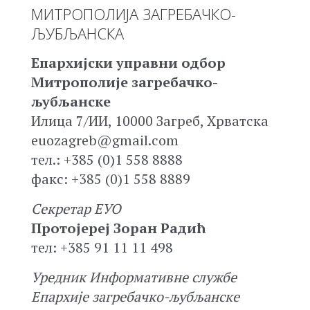
МИТРОПОЛИЈА ЗАГРЕБАЧКО-
ЉУБЉАНСКА
Епархијски управни одбор
Митрополије загребачко-
љубљанске
Илица 7/ИИ, 10000 Загреб, Хрватска
euozagreb@gmail.com
тел.: +385 (0)1 558 8888
факс: +385 (0)1 558 8889
Секретар ЕУО
Протојереј Зоран Радић
тел: +385 91 11 11 498
Уредник Информативне службе
Епархије загребачко-љубљанске