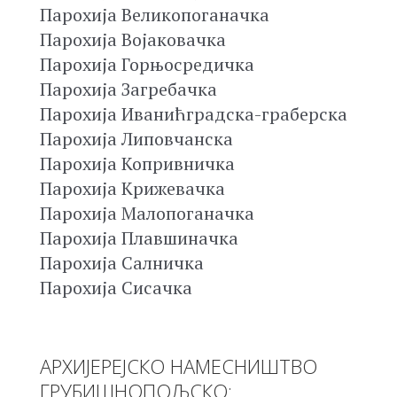
Парохија Великопоганачка
Парохија Војаковачка
Парохија Горњосредичка
Парохија Загребачка
Парохија Иванићградска-граберска
Парохија Липовчанска
Парохија Копривничка
Парохија Крижевачка
Парохија Малопоганачка
Парохија Плавшиначка
Парохија Салничка
Парохија Сисачка
АРХИЈЕРЕЈСКО НАМЕСНИШТВО
ГРУБИШНОПОЉСКО: