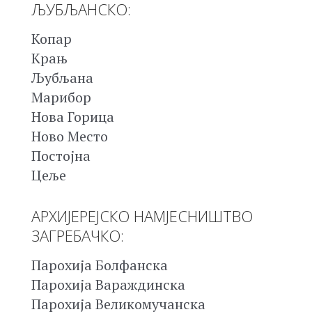
ЉУБЉАНСКО:
Копар
Крањ
Љубљана
Марибор
Нова Горица
Ново Место
Постојна
Цеље
АРХИЈЕРЕЈСКО НАМЈЕСНИШТВО
ЗАГРЕБАЧКО:
Парохија Болфанска
Парохија Вараждинска
Парохија Великомучанска