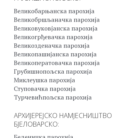
Великобарњанска парохија
Великобршљаначка парохија
Великовуковјанска парохија
Великогрђевачка парохија
Великозденачка парохија
Великопашијанска парохија
Великоператовачка парохија
Грубишнопољска парохија
Миклеушка парохија
Ступовачка парохија
Турчевићпољска парохија
АРХИЈЕРЕЈСКО НАМЈЕСНИШТВО
БЈЕЛОВАРСКО:
Беденичка парохија