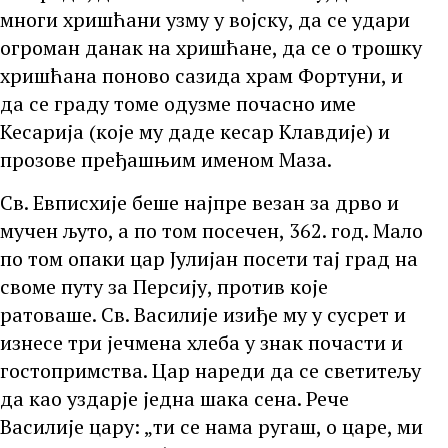
многи хришћани узму у војску, да се удари
огроман данак на хришћане, да се о трошку
хришћана поново сазида храм Фортуни, и
да се граду томе одузме почасно име
Кесарија (које му даде кесар Клавдије) и
прозове пређашњим именом Маза.
Св. Евписхије беше најпре везан за дрво и
мучен љуто, а по том посечен, 362. год. Мало
по том опаки цар Јулијан посети тај град на
своме путу за Персију, против које
ратоваше. Св. Василије изиђе му у сусрет и
изнесе три јечмена хлеба у знак почасти и
гостопримства. Цар нареди да се светитељу
да као уздарје једна шака сена. Рече
Василије цару: „ти се нама ругаш, о царе, ми