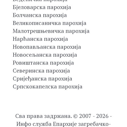
Бјеловарска парохија
Болчанска парохија
Великописаничка парохија
Малотрешњевичка парохија
Нарћанска парохија
Новопављанска парохија
Новосељанска парохија
Ровиштанска парохија
Северинска парохија
Сријеђанска парохија
Српскокапелска парохија
Сва права задржана. © 2007 - 2026 -
Инфо служба Епархије загребачко-