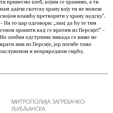
ти принесмо хлеб, којим се хранимо, а ти
нам дајеш скотску храну коју ти не можеш
својом влашћу претворити у храну људску“.
– На то цар одговори: „знај да ћу те тим
сеном хранити кад се вратим из Персије!“ –
Но злобни одступник никада се више не
врати жив из Персије, јер погибе тамо
заслуженом и неприродном смрћу.
МИТРОПОЛИЈА ЗАГРЕБАЧКО-
ЉУБЉАНСКА