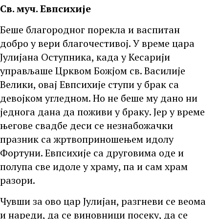
Св. муч. Евпсихије
Беше благородног порекла и васпитан
добро у вери благочестивој. У време цара
Јулијана Оступника, када у Кесарији
управљаше Црквом Божјом св. Василије
Велики, овај Евпсихије ступи у брак са
девојком угледном. Но не беше му дано ни
једнога дана да поживи у браку. Јер у време
његове свадбе деси се незнабожачки
празник са жртвоприношењем идолу
Фортуни. Евпсихије са друговима оде и
полупа све идоле у храму, па и сам храм
разори.
Чувши за ово цар Јулијан, разгневи се веома
и нареди, да се виновници посеку, да се