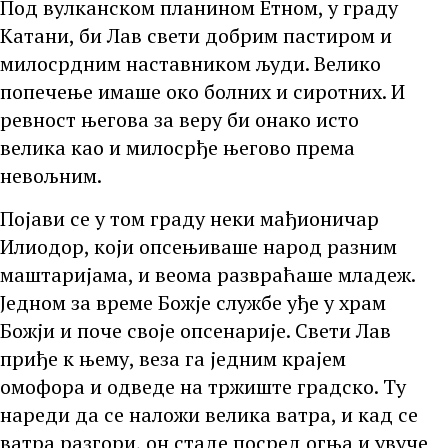
Под вулканском планином Етном, у граду
Катани, би Лав свети добрим пастиром и
милосрдним наставником људи. Велико
попечење имаше око болних и сиротних. И
ревност његова за веру би онако исто
велика као и милосрђе његово према
невољним.
Појави се у том граду неки мађионичар
Илиодор, који опсењиваше народ разним
маштаријама, и веома развраћаше младеж.
Једном за време Божје службе уђе у храм
Божји и поче своје опсенарије. Свети Лав
приђе к њему, веза га једним крајем
омофора и одведе на тржиште градско. Ту
нареди да се наложи велика ватра, и кад се
ватра разгори, он стаде посред огња и увуче