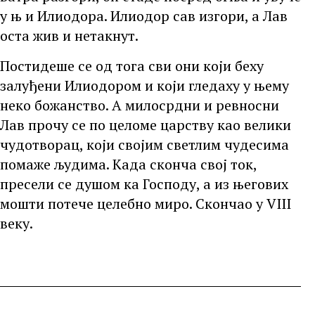
у њ и Илиодора. Илиодор сав изгори, а Лав
оста жив и нетакнут.
Постидеше се од тога сви они који беху
залуђени Илиодором и који гледаху у њему
неко божанство. А милосрдни и ревносни
Лав прочу се по целоме царству као велики
чудотворац, који својим светлим чудесима
помаже људима. Када сконча свој ток,
пресели се душом ка Господу, а из његових
мошти потече целебно миро. Скончао у VIII
веку.