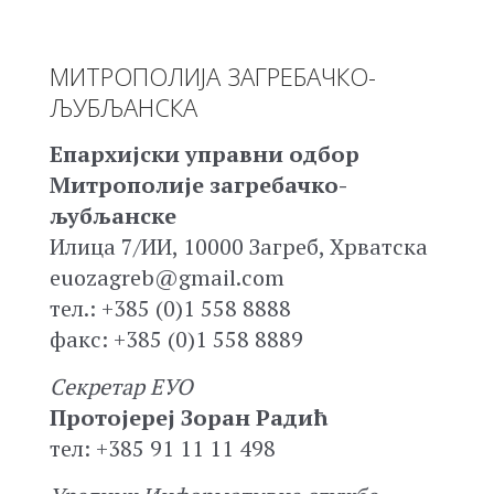
МИТРОПОЛИЈА ЗАГРЕБАЧКО-
ЉУБЉАНСКА
Епархијски управни одбор
Митрополије загребачко-
љубљанске
Илица 7/ИИ, 10000 Загреб, Хрватска
euozagreb@gmail.com
тел.: +385 (0)1 558 8888
факс: +385 (0)1 558 8889
Секретар ЕУО
Протојереј Зоран Радић
тел: +385 91 11 11 498