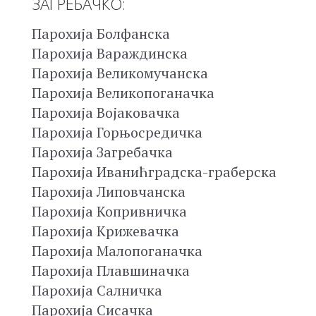
ЗАГРЕБАЧКО:
Парохија Болфанска
Парохија Вараждинска
Парохија Великомучанска
Парохија Великопоганачка
Парохија Војаковачка
Парохија Горњосредичка
Парохија Загребачка
Парохија Иванићградска-граберска
Парохија Липовчанска
Парохија Копривничка
Парохија Крижевачка
Парохија Малопоганачка
Парохија Плавшиначка
Парохија Салничка
Парохија Сисачка