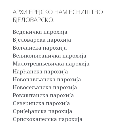
АРХИЈЕРЕЈСКО НАМЈЕСНИШТВО
БЈЕЛОВАРСКО:
Беденичка парохија
Бјеловарска парохија
Болчанска парохија
Великописаничка парохија
Малотрешњевичка парохија
Нарћанска парохија
Новопављанска парохија
Новосељанска парохија
Ровиштанска парохија
Северинска парохија
Сријеђанска парохија
Српскокапелска парохија