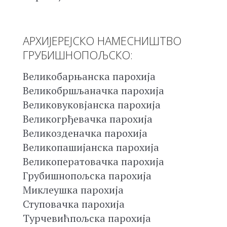
АРХИЈЕРЕЈСКО НАМЕСНИШТВО
ГРУБИШНОПОЉСКО:
Великобарњанска парохија
Великобршљаначка парохија
Великовуковјанска парохија
Великогрђевачка парохија
Великозденачка парохија
Великопашијанска парохија
Великоператовачка парохија
Грубишнопољска парохија
Миклеушка парохија
Ступовачка парохија
Турчевићпољска парохија