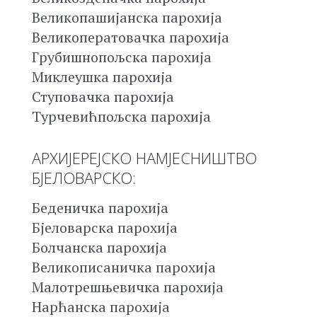
Великопашијанска парохија
Великоператовачка парохија
Грубишнопољска парохија
Миклеушка парохија
Ступовачка парохија
Турчевићпољска парохија
АРХИЈЕРЕЈСКО НАМЈЕСНИШТВО
БЈЕЛОВАРСКО:
Беденичка парохија
Бјеловарска парохија
Болчанска парохија
Великописаничка парохија
Малотрешњевичка парохија
Нарћанска парохија