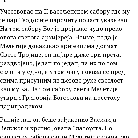
Учествовао на II васељенском сабору где му
је цар Теодосије нарочиту почаст указивао.
На том сабору Бог је пројавио чудо преко
овога светога архијереја. Наиме, када је
Мелетије доказивао аријевцима догмат
Свете Тројице, он најпре диже три прста,
раздвојено, један по један, па их по том
склопи уједно, и у том часу показа се пред
свима присутним из његове руке светлост
као муња. На том сабору свети Мелетије
утврди Григорија Богослова на престолу
цариградском.
Раније пак он беше зађаконио Василија
Великог и крстио Јована Златоуста. По
свршетку сабора свети Мелетије сконча свој