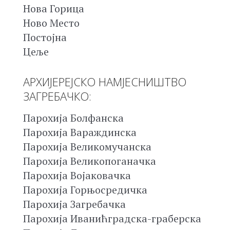
Нова Горица
Ново Место
Постојна
Цеље
АРХИЈЕРЕЈСКО НАМЈЕСНИШТВО
ЗАГРЕБАЧКО:
Парохија Болфанска
Парохија Вараждинска
Парохија Великомучанска
Парохија Великопоганачка
Парохија Војаковачка
Парохија Горњосредичка
Парохија Загребачка
Парохија Иванићградска-граберска