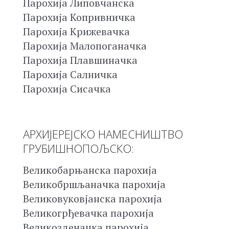
Парохија Липовчанска
Парохија Копривничка
Парохија Крижевачка
Парохија Малопоганачка
Парохија Плавшиначка
Парохија Салничка
Парохија Сисачка
АРХИЈЕРЕЈСКО НАМЕСНИШТВО
ГРУБИШНОПОЉСКО:
Великобарњанска парохија
Великобршљаначка парохија
Великовуковјанска парохија
Великогрђевачка парохија
Великозденачка парохија