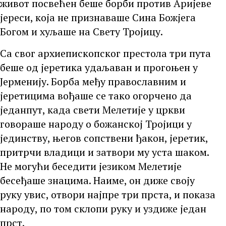
живот посвећен беше борби против Аријеве
јереси, која не признаваше Сина Божјега
Богом и хуљаше на Свету Тројицу.
Са свог архиепископског престола три пута
беше од јеретика удаљаван и прогоњен у
Јерменију. Борба међу православним и
јеретицима вођаше се тако огорчено да
једанпут, када свети Мелетије у цркви
говораше народу о божанској Тројици у
јединству, његов сопствени ђакон, јеретик,
притрчи владици и затвори му уста шаком.
Не могући беседити језиком Мелетије
бесеђаше знацима. Наиме, он диже своју
руку увис, отвори најпре три прста, и показа
народу, по том склопи руку и уздиже један
прст.