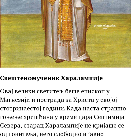
Свештеномученик Харалампије
Овај велики светитељ беше епископ у
Магнезији и пострада за Христа у својој
стотринаестој години. Када наста страшно
гоњење хришћана у време цара Септимија
Севера, старац Харалампије не кријаше се
од гонитеља, него слободно и јавно