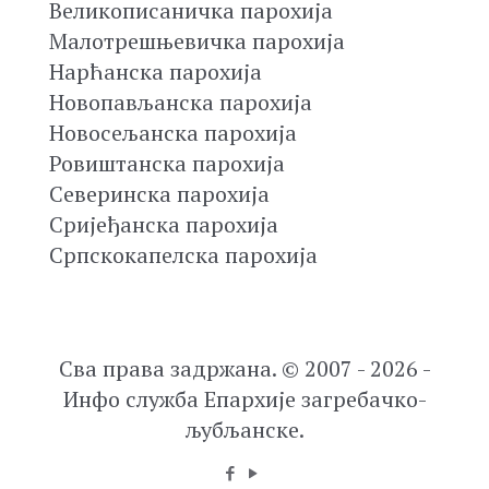
Великописаничка парохија
Малотрешњевичка парохија
Нарћанска парохија
Новопављанска парохија
Новосељанска парохија
Ровиштанска парохија
Северинска парохија
Сријеђанска парохија
Српскокапелска парохија
Сва права задржана. © 2007 - 2026 -
Инфо служба Епархије загребачко-
љубљанске.