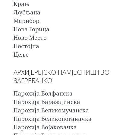
Крањ
Љубљана
Марибор
Нова Горица
Ново Место
Постојна
Цеље
АРХИЈЕРЕЈСКО НАМЈЕСНИШТВО
ЗАГРЕБАЧКО:
Парохија Болфанска
Парохија Вараждинска
Парохија Великомучанска
Парохија Великопоганачка
Парохија Војаковачка