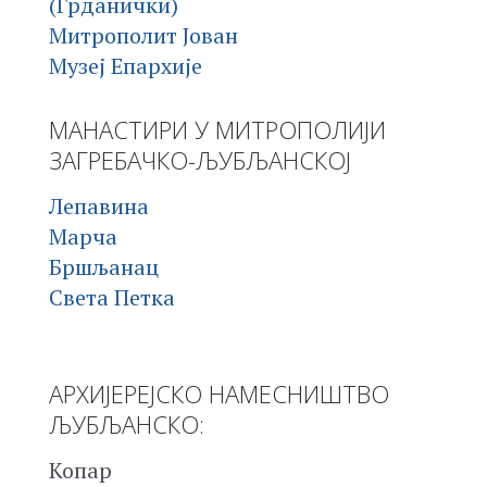
(Грданички)
Митрополит Јован
Музеј Епархије
МАНАСТИРИ У МИТРОПОЛИЈИ
ЗАГРЕБАЧКО-ЉУБЉАНСКОЈ
Лепавина
Марча
Бршљанац
Света Петка
АРХИЈЕРЕЈСКО НАМЕСНИШТВО
ЉУБЉАНСКО:
Копар