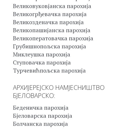
Великовуковјанска парохија
Великогрђевачка парохија
Великозденачка парохија
Великопашијанска парохија
Великоператовачка парохија
Грубишнопољска парохија
Миклеушка парохија
Ступовачка парохија
Турчевићпољска парохија
АРХИЈЕРЕЈСКО НАМЈЕСНИШТВО
БЈЕЛОВАРСКО:
Беденичка парохија
Бјеловарска парохија
Болчанска парохија