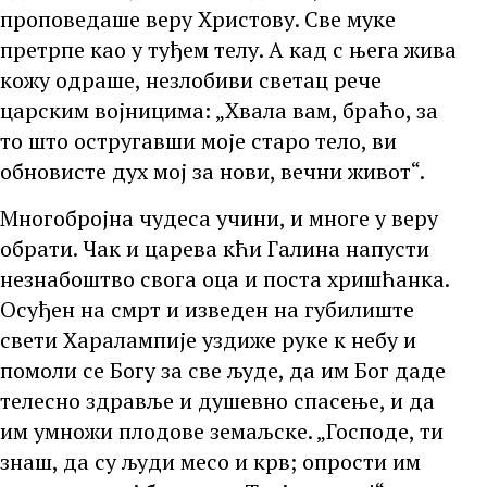
проповедаше веру Христову. Све муке
претрпе као у туђем телу. А кад с њега жива
кожу одраше, незлобиви светац рече
царским војницима: „Хвала вам, браћо, за
то што остругавши моје старо тело, ви
обновисте дух мој за нови, вечни живот“.
Многобројна чудеса учини, и многе у веру
обрати. Чак и царева кћи Галина напусти
незнабоштво свога оца и поста хришћанка.
Осуђен на смрт и изведен на губилиште
свети Харалампије уздиже руке к небу и
помоли се Богу за све људе, да им Бог даде
телесно здравље и душевно спасење, и да
им умножи плодове земаљске. „Господе, ти
знаш, да су људи месо и крв; опрости им