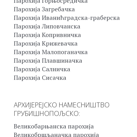
Парохија Горњосредичка
Парохија Загребачка
Парохија Иванићградска-граберска
Парохија Липовчанска
Парохија Копривничка
Парохија Крижевачка
Парохија Малопоганачка
Парохија Плавшиначка
Парохија Салничка
Парохија Сисачка
АРХИЈЕРЕЈСКО НАМЕСНИШТВО
ГРУБИШНОПОЉСКО:
Великобарњанска парохија
Великобршљаначка парохија