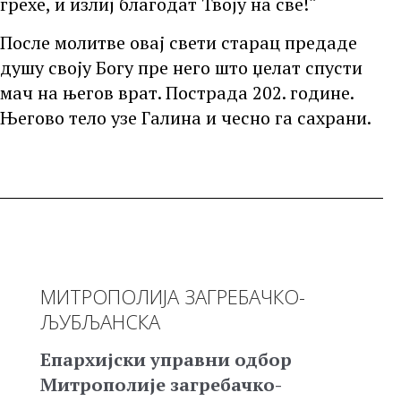
грехе, и излиј благодат Твоју на све!“
После молитве овај свети старац предаде
душу своју Богу пре него што џелат спусти
мач на његов врат. Пострада 202. године.
Његово тело узе Галина и чесно га сахрани.
МИТРОПОЛИЈА ЗАГРЕБАЧКО-
ЉУБЉАНСКА
Епархијски управни одбор
Митрополије загребачко-