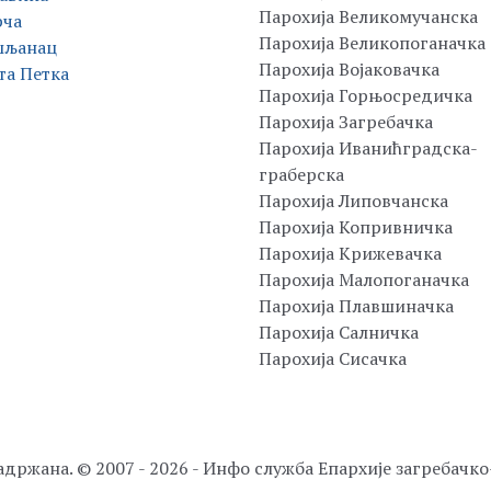
Парохија Великомучанска
рча
Парохија Великопоганачка
шљанац
Парохија Војаковачка
та Петка
Парохија Горњосредичка
Парохија Загребачка
Парохија Иванићградска-
граберска
Парохија Липовчанска
Парохија Копривничка
Парохија Крижевачка
Парохија Малопоганачка
Парохија Плавшиначка
Парохија Салничка
Парохија Сисачка
адржана. © 2007 - 2026 - Инфо служба Епархије загребачк