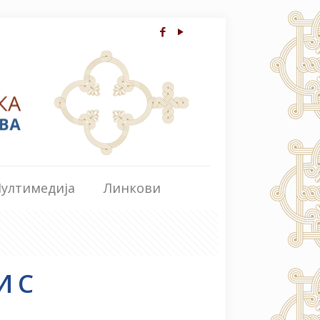
ултимедија
Линкови
И С