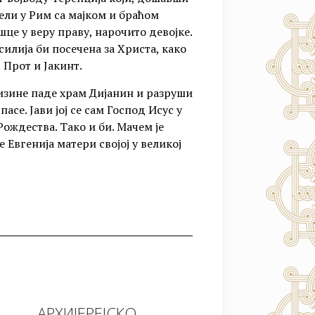
сели у Рим са мајком и браћом
це у веру праву, нарочито девојке.
силија би посечена за Христа, како
, Прот и Јакинт.
лизине паде храм Дијанин и разруши
пасе. Јави јој се сам Господ Исус у
Рождества. Тако и би. Мачем је
 Евгенија матери својој у великој
АРХИЈЕРЕЈСКО