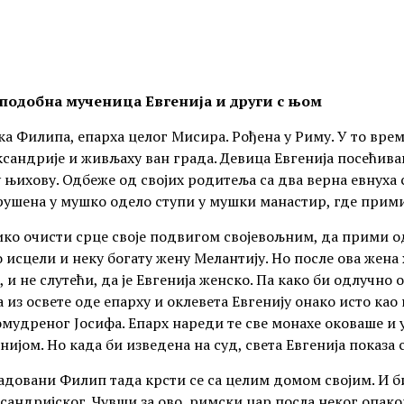
подобна мученица Евгенија и други с њом
а Филипа, епарха целог Мисира. Рођена у Риму. У то вре
сандрије и живљаху ван града. Девица Евгенија посећи
 њихову. Одбеже од својих родитеља са два верна евнуха с
рушена у мушко одело ступи у мушки манастир, где прим
ко очисти срце своје подвигом својевољним, да прими о
 исцели и неку богату жену Мелантију. Но после ова жена
, и не слутећи, да је Евгенија женско. Па како би одлучно 
 из освете оде епарху и оклевета Евгенију онако исто ка
мудреног Јосифа. Епарх нареди те све монахе оковаше и 
нијом. Но када би изведена на суд, света Евгенија показа 
довани Филип тада крсти се са целим домом својим. И б
сандријског. Чувши за ово, римски цар посла неког опако