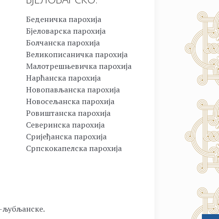
Беденичка парохија
Бјеловарска парохија
Болчанска парохија
Великописаничка парохија
Малотрешњевичка парохија
Нарћанска парохија
Новопављанска парохија
Новосељанска парохија
Ровиштанска парохија
Северинска парохија
Сријеђанска парохија
Српскокапелска парохија
о-љубљанске.