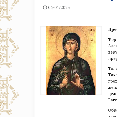
06/01/2023
Пре
Ћерк
Алек
веру
пре
Толи
Тако
грех
жена
цело
Евге
Обра
алек