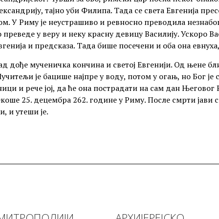
ександрију, тајно уби Филипа. Тада се света Евгенија пре
ом. У Риму је неустрашиво и ревносно преводила незнабош
 преведе у веру и неку красну девицу Василију. Ускоро Ва
Евгенија и предсказа. Тада бише посечени и оба она евнуха
ад дође мученичка кончина и светој Евгенији. Од њене б
Мучитељи је бацише најпре у воду, потом у огањ, но Бог је с
ици и рече јој, да ће она пострадати на сам дан Његовог 
коше 25. децембра 262. године у Риму. После смрти јави се
и, и утеши је.
МИТРОПОЛИЈИ
АРХИЈЕРЕЈСКО