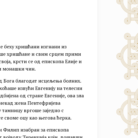
ме беху хришћани изгнани из
ваше хришћане и свим срцем прими
воја, крсти се од епископа Елије и
и монашки чин.
д Бога благодат исцељења болних.
 хоћаше извући Евгенију на телесни
одбијена од стране Евгеније, ова зла
о некад жена Пентефријева
у тамницу вргоше заједно с
се своме оцу као његова ћерка.
и Филип изабран за епископа
г војводу Теренција који, дошавши