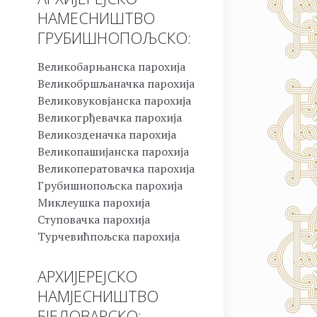
НАМЕСНИШТВО
ГРУБИШНОПОЉСКО:
Великобарњанска парохија
Великобршљаначка парохија
Великовуковјанска парохија
Великогрђевачка парохија
Великозденачка парохија
Великопашијанска парохија
Великоператовачка парохија
Грубишнопољска парохија
Миклеушка парохија
Ступовачка парохија
Турчевићпољска парохија
АРХИЈЕРЕЈСКО
НАМЈЕСНИШТВО
БЈЕЛОВАРСКО: