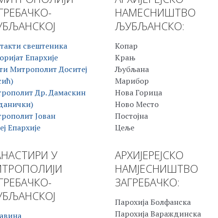
ГРЕБАЧКО-
НАМЕСНИШТВО
БЉАНСКОЈ
ЉУБЉАНСКО:
такти свештеника
Копар
оријат Епархије
Крањ
ти Митрополит Доситеј
Љубљана
сић)
Марибор
рополит Др. Дамаскин
Нова Горица
данички)
Ново Место
рополит Јован
Постојна
еј Епархије
Цеље
НАСТИРИ У
АРХИЈЕРЕЈСКО
ТРОПОЛИЈИ
НАМЈЕСНИШТВО
ГРЕБАЧКО-
ЗАГРЕБАЧКО:
БЉАНСКОЈ
Парохија Болфанска
Парохија Вараждинска
авина