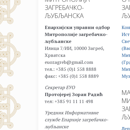
ЗАГРЕБАЧКО-
ЗА
ЉУБЉАНСКА
ЉУ
Епархијски управни одбор
Кон
Митрополије загребачко-
Ист
љубљанске
Све
Илица 7/ИИ, 10000 Загреб,
(Ва
Хрватска
Мит
euozagreb@gmail.com
(Гр
тел.: +385 (0)1 558 8888
Мит
факс: +385 (0)1 558 8889
Муз
Секретар ЕУО
МА
Протојереј Зоран Радић
МИ
тел: +385 91 11 11 498
ЗА
Уредник Информативне
ЉУ
службе Епархије загребачко-
љубљанске
Леп