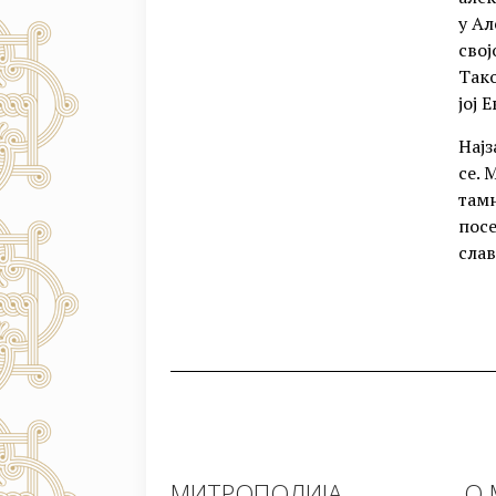
у Ал
свој
Тако
јој 
Најз
се. 
тамн
посе
слав
МИТРОПОЛИЈА
О 