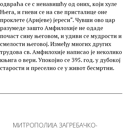
одвраћа се с ненавишћу од оних, који хуле
Њега, и гневи се на све присталице оне
проклете (Аријеве) јереси“. Чувши ово цар
разумеде зашто Амфилохије не одаде
почаст сину његовом, и удиви се мудрости и
смелости његовој. Између многих других
трудова св. Амфилохије написао је неколико
књига о вери. Упокојио се 395. год. у дубокој
старости и преселио се у живот бесмртни.
МИТРОПОЛИЈА ЗАГРЕБАЧКО-