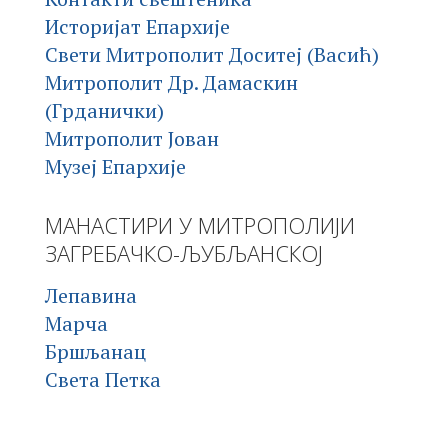
Историјат Епархије
Свети Митрополит Доситеј (Васић)
Митрополит Др. Дамаскин
(Грданички)
Митрополит Јован
Музеј Епархије
МАНАСТИРИ У МИТРОПОЛИЈИ
ЗАГРЕБАЧКО-ЉУБЉАНСКОЈ
Лепавина
Марча
Бршљанац
Света Петка