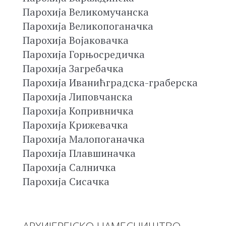
Парохија Великомучанска
Парохија Великопоганачка
Парохија Војаковачка
Парохија Горњосредичка
Парохија Загребачка
Парохија Иванићградска-граберска
Парохија Липовчанска
Парохија Копривничка
Парохија Крижевачка
Парохија Малопоганачка
Парохија Плавшиначка
Парохија Салничка
Парохија Сисачка
АРХИЈЕРЕЈСКО НАМЕСНИШТВО