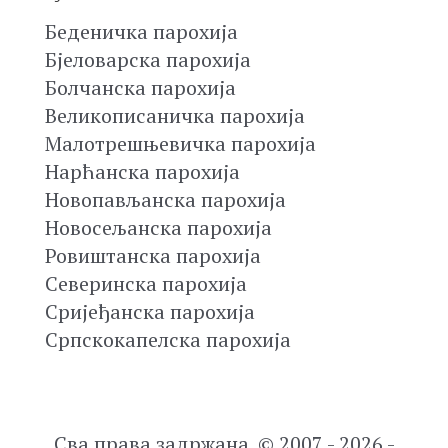
Беденичка парохија
Бјеловарска парохија
Болчанска парохија
Великописаничка парохија
Малотрешњевичка парохија
Нарћанска парохија
Новопављанска парохија
Новосељанска парохија
Ровиштанска парохија
Северинска парохија
Сријеђанска парохија
Српскокапелска парохија
Сва права задржана. © 2007 - 2026 -