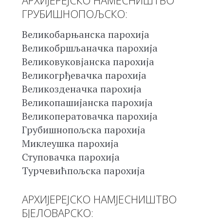
ГРУБИШНОПОЉСКО:
Великобарњанска парохија
Великобршљаначка парохија
Великовуковјанска парохија
Великогрђевачка парохија
Великозденачка парохија
Великопашијанска парохија
Великоператовачка парохија
Грубишнопољска парохија
Миклеушка парохија
Ступовачка парохија
Турчевићпољска парохија
АРХИЈЕРЕЈСКО НАМЈЕСНИШТВО
БЈЕЛОВАРСКО: