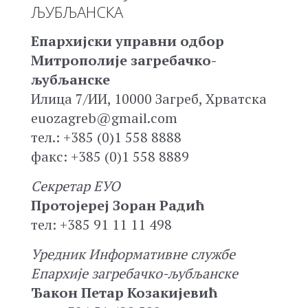
ЉУБЉАНСКА
Епархијски управни одбор
Митрополије загребачко-
љубљанске
Илица 7/ИИ, 10000 Загреб, Хрватска
euozagreb@gmail.com
тел.: +385 (0)1 558 8888
факс: +385 (0)1 558 8889
Секретар ЕУО
Протојереј Зоран Радић
тел: +385 91 11 11 498
Уредник Информативне службе
Епархије загребачко-љубљанске
Ђакон Петар Козакијевић