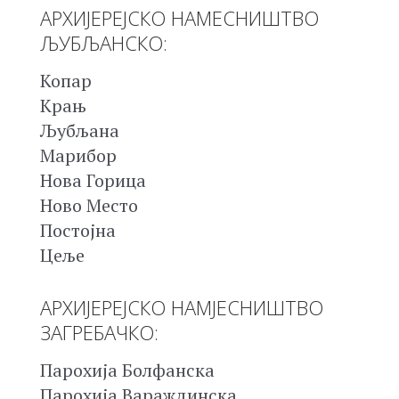
АРХИЈЕРЕЈСКО НАМЕСНИШТВО
ЉУБЉАНСКО:
Копар
Крањ
Љубљана
Марибор
Нова Горица
Ново Место
Постојна
Цеље
АРХИЈЕРЕЈСКО НАМЈЕСНИШТВО
ЗАГРЕБАЧКО:
Парохија Болфанска
Парохија Вараждинска