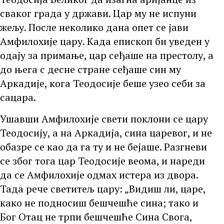
сваког града у држави. Цар му не испуни
жељу. После неколико дана опет се јави
Амфилохије цару. Када епископ би уведен у
одају за примање, цар сеђаше на престолу, а
до њега с десне стране сеђаше син му
Аркадије, кога Теодосије беше узео себи за
сацара.
Ушавши Амфилохије свети поклони се цару
Теодосију, а на Аркадија, сина царевог, и не
обазре се као да га ту и не бејаше. Разгневи
се због тога цар Теодосије веома, и нареди
да се Амфилохије одмах истера из двора.
Тада рече светитељ цару: „Видиш ли, царе,
како не подносиш бешчешће сина; тако и
Бог Отац не трпи бешчешће Сина Свога,