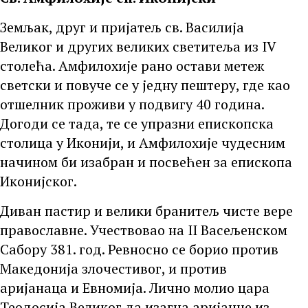
Земљак, друг и пријатељ св. Василија
Великог и других великих светитеља из IV
столећа. Амфилохије рано остави метеж
светски и повуче се у једну пештеру, где као
отшелник проживи у подвигу 40 година.
Догоди се тада, те се упразни епископска
столица у Иконији, и Амфилохије чудесним
начином би изабран и посвећен за епископа
Иконијског.
Диван пастир и велики бранитељ чисте вере
православне. Учествовао на II Васељенском
Сабору 381. год. Ревносно се борио против
Македонија злочестивог, и против
аријанаца и Евномија. Лично молио цара
Теодосија Великог да изагна аријанце из