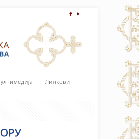
ултимедија
Линкови
БОРУ