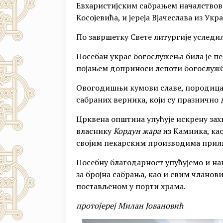
Евхаристијским сабрањем началствовао
Косојевића, и јереја Вјачеслава из Ук
По завршетку Свете литургије уследил
Посебан украс богослужења била је пе
појањем доприноси лепоти богослужб
Овогодишњи кумови славе, породица 
сабраних верника, који су празнично 
Црквена општина упућује искрену зах
власнику
Кордун жара
из Камника, као
својим пекарским производима прил
Посебну благодарност упућујемо и на
за бројна сабрања, као и свим чланов
постављеном у порти храма.
протојереј Милан Јовановић