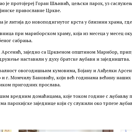
 је протојереј Горан Шљивић, цељски парох, уз саслужењ
рајинске православне Цркве.
а је литија до новоподигнутог крста у близини храма, где
вница при мариборском храму, која из месеца у месец оку
еног сабрања.
Арсенић, заједно са Црквеном општином Марибор, припре
дружење наставили у духу братске љубави и заједништва.
валност овогодишњим кумовима, Бојану и Анђелки Арсени
 и г. Момчилу Бановићу, који већ годинама већину наших 
иком пригодних прослава.
шим вредним домаћицама, које током године с љубављу п
има парохијске заједнице који су служили око трпезе љуба