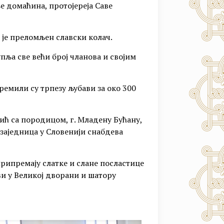
е домаћина, протојереја Саве
 је преломљен славски колач.
пља све већи број чланова и својим
мили су трпезу љубави за око 300
ћ са породицом, г. Младену Бућану,
заједница у Словенији снабдева
рипремају слатке и слане посластице
ви у Великој дворани и шатору