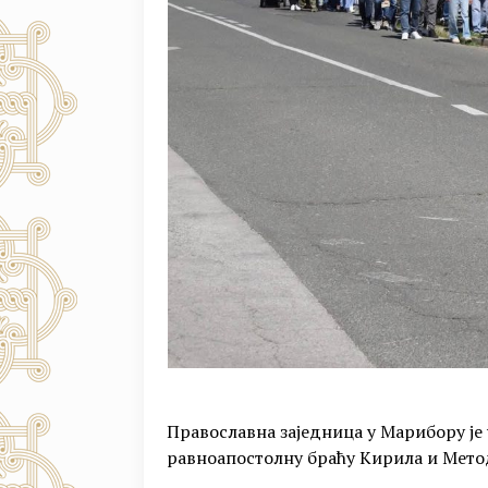
Православна заједница у Марибору је 
равноапостолну браћу Кирила и Метод