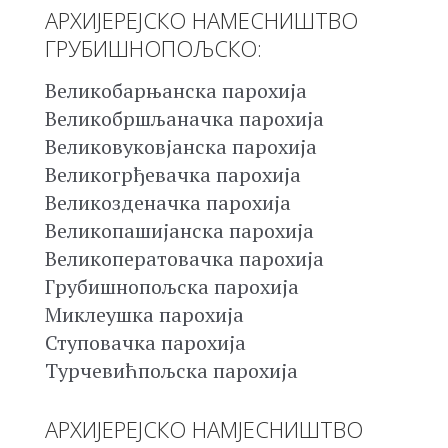
АРХИЈЕРЕЈСКО НАМЕСНИШТВО
ГРУБИШНОПОЉСКО:
Великобарњанска парохија
Великобршљаначка парохија
Великовуковјанска парохија
Великогрђевачка парохија
Великозденачка парохија
Великопашијанска парохија
Великоператовачка парохија
Грубишнопољска парохија
Миклеушка парохија
Ступовачка парохија
Турчевићпољска парохија
АРХИЈЕРЕЈСКО НАМЈЕСНИШТВО