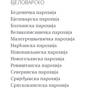
БЈЕЛОВАРСКО:
Беденичка парохија
Бјеловарска парохија
Болчанска парохија
Великописаничка парохија
Малотрешњевичка парохија
Нарћанска парохија
Новопављанска парохија
Новосељанска парохија
Ровиштанска парохија
Северинска парохија
Сријеђанска парохија
Српскокапелска парохија