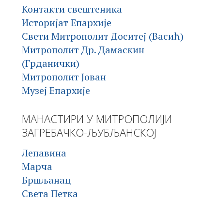
Контакти свештеника
Историјат Епархије
Свети Митрополит Доситеј (Васић)
Митрополит Др. Дамаскин
(Грданички)
Митрополит Јован
Музеј Епархије
МАНАСТИРИ У МИТРОПОЛИЈИ
ЗАГРЕБАЧКО-ЉУБЉАНСКОЈ
Лепавина
Марча
Бршљанац
Света Петка