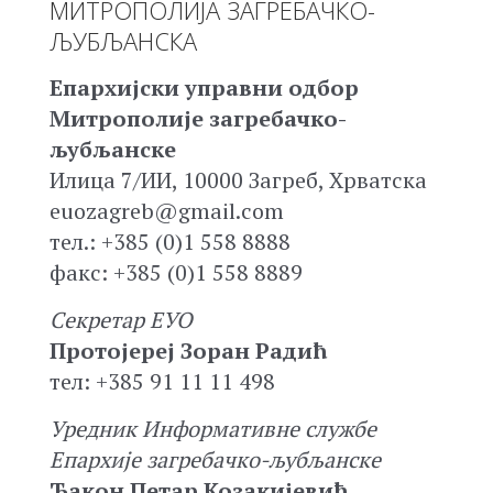
МИТРОПОЛИЈА ЗАГРЕБАЧКО-
ЉУБЉАНСКА
Епархијски управни одбор
Митрополије загребачко-
љубљанске
Илица 7/ИИ, 10000 Загреб, Хрватска
euozagreb@gmail.com
тел.: +385 (0)1 558 8888
факс: +385 (0)1 558 8889
Секретар ЕУО
Протојереј Зоран Радић
тел: +385 91 11 11 498
Уредник Информативне службе
Епархије загребачко-љубљанске
Ђакон Петар Козакијевић