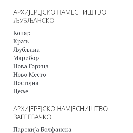
АРХИЈЕРЕЈСКО НАМЕСНИШТВО
ЉУБЉАНСКО:
Копар
Крањ
Љубљана
Марибор
Нова Горица
Ново Место
Постојна
Цеље
АРХИЈЕРЕЈСКО НАМЈЕСНИШТВО
ЗАГРЕБАЧКО:
Парохија Болфанска