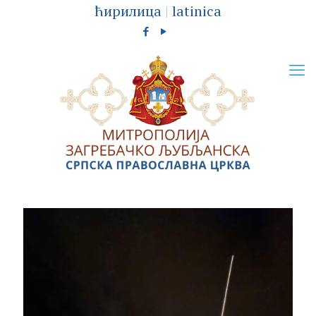
ћирилица
|
latinica