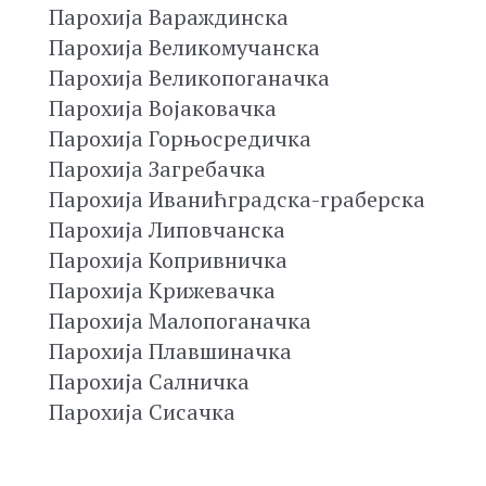
Парохија Вараждинска
Парохија Великомучанска
Парохија Великопоганачка
Парохија Војаковачка
Парохија Горњосредичка
Парохија Загребачка
Парохија Иванићградска-граберска
Парохија Липовчанска
Парохија Копривничка
Парохија Крижевачка
Парохија Малопоганачка
Парохија Плавшиначка
Парохија Салничка
Парохија Сисачка