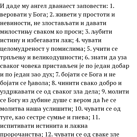
И даде му ангел дванаест заповести: 1.
веровати у Бога; 2. живети у простоти и
невиности, не злостављати и давати
милостињу сваком ко проси; 3. љубити
истину и избегавати лаж; 4. чувати
целомудреност у помислима; 5. учити се
трпљењу и великодушности; 6. знати да уза
сваког човека пристављен је по један добар
и по један зао дух; 7. бојати се Бога и не
бојати се ђавола; 8. чинити свако добро и
уздржавати се од сваког зла дела; 9. молити
се Богу из дубине душе с вером да ће се
молитва наша услишити; 10. чувати се од
туге, као сестре сумње и гнева; 11.
испитивати истинита и лажна
пророчанства; 12. чувати се од сваке зле