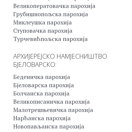
Великоператовачка парохија
Грубишнопољска парохија
Миклеушка парохија
Ступовачка парохија
Турчевићпољска парохија
АРХИЈЕРЕЈСКО НАМЈЕСНИШТВО
БЈЕЛОВАРСКО:
Беденичка парохија
Бјеловарска парохија
Болчанска парохија
Великописаничка парохија
Малотрешњевичка парохија
Нарћанска парохија
Новопављанска парохија