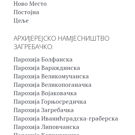
Ново Место
Постојна
Цеље
АРХИЈЕРЕЈСКО НАМЈЕСНИШТВО
ЗАГРЕБАЧКО:
Парохија Болфанска
Парохија Вараждинска
Парохија Великомучанска
Парохија Великопоганачка
Парохија Војаковачка
Парохија Горњосредичка
Парохија Загребачка
Парохија Иванићградска-граберска
Парохија Липовчанска