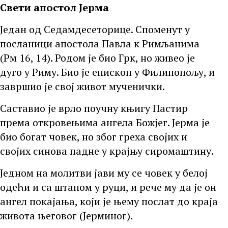
Свети апостол Јерма
Један од Седамдесеторице. Споменут у
посланици апостола Павла к Римљанима
(Рм 16, 14). Родом је био Грк, но живео је
дуго у Риму. Био је епископ у Филипопољу, и
завршио је свој живот мученички.
Саставио је врло поучну књигу Пастир
према откровењима ангела Божјег. Јерма је
био богат човек, но због греха својих и
својих синова падне у крајњу сиромаштину.
Једном на молитви јави му се човек у белој
одећи и са штапом у руци, и рече му да је он
ангел покајања, који је њему послат до краја
живота његовог (Јерминог).