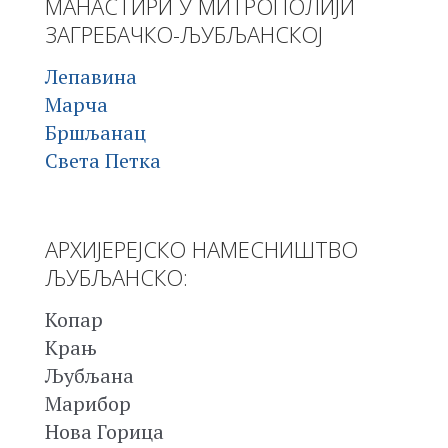
МАНАСТИРИ У МИТРОПОЛИЈИ
ЗАГРЕБАЧКО-ЉУБЉАНСКОЈ
Лепавина
Марча
Бршљанац
Света Петка
АРХИЈЕРЕЈСКО НАМЕСНИШТВО
ЉУБЉАНСКО:
Копар
Крањ
Љубљана
Марибор
Нова Горица