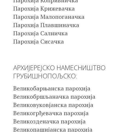
Парохија Копривничка
Парохија Крижевачка
Парохија Малопоганачка
Парохија Плавшиначка
Парохија Салничка
Парохија Сисачка
АРХИЈЕРЕЈСКО НАМЕСНИШТВО
ГРУБИШНОПОЉСКО:
Великобарњанска парохија
Великобршљаначка парохија
Великовуковјанска парохија
Великогрђевачка парохија
Великозденачка парохија
Великопашијанска парохија