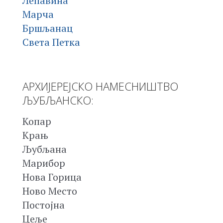
Лепавина
Марча
Бршљанац
Света Петка
АРХИЈЕРЕЈСКО НАМЕСНИШТВО
ЉУБЉАНСКО:
Копар
Крањ
Љубљана
Марибор
Нова Горица
Ново Место
Постојна
Цеље