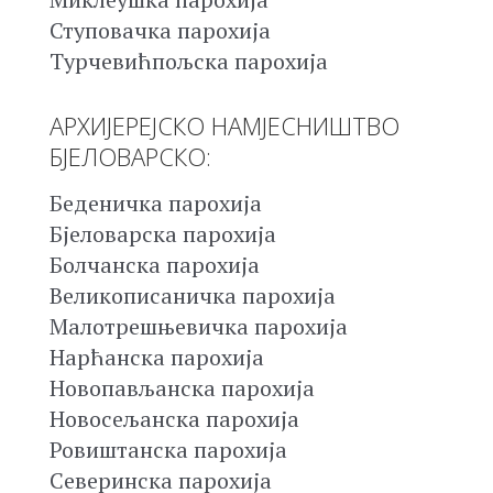
Ступовачка парохија
Турчевићпољска парохија
АРХИЈЕРЕЈСКО НАМЈЕСНИШТВО
БЈЕЛОВАРСКО:
Беденичка парохија
Бјеловарска парохија
Болчанска парохија
Великописаничка парохија
Малотрешњевичка парохија
Нарћанска парохија
Новопављанска парохија
Новосељанска парохија
Ровиштанска парохија
Северинска парохија