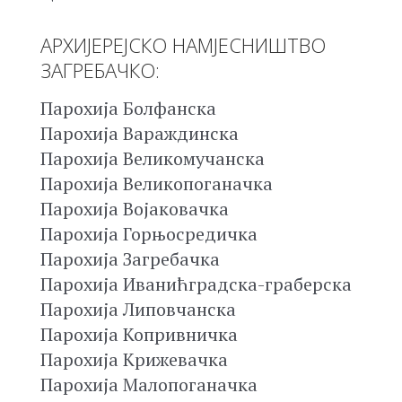
АРХИЈЕРЕЈСКО НАМЈЕСНИШТВО
ЗАГРЕБАЧКО:
Парохија Болфанска
Парохија Вараждинска
Парохија Великомучанска
Парохија Великопоганачка
Парохија Војаковачка
Парохија Горњосредичка
Парохија Загребачка
Парохија Иванићградска-граберска
Парохија Липовчанска
Парохија Копривничка
Парохија Крижевачка
Парохија Малопоганачка