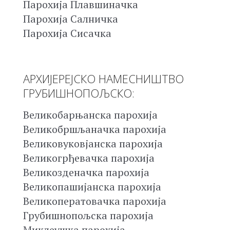
Парохија Плавшиначка
Парохија Салничка
Парохија Сисачка
АРХИЈЕРЕЈСКО НАМЕСНИШТВО
ГРУБИШНОПОЉСКО:
Великобарњанска парохија
Великобршљаначка парохија
Великовуковјанска парохија
Великогрђевачка парохија
Великозденачка парохија
Великопашијанска парохија
Великоператовачка парохија
Грубишнопољска парохија
Миклеушка парохија