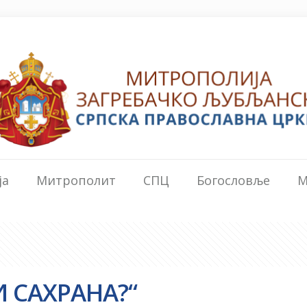
ја
Митрополит
СПЦ
Богословље
М
 САХРАНА?“