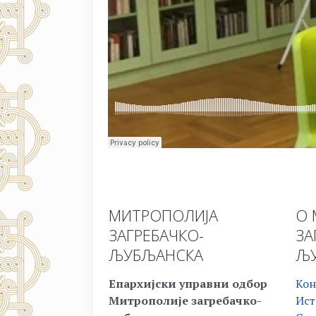
МИТРОПОЛИЈА
О 
ЗАГРЕБАЧКО-
ЗА
ЉУБЉАНСКА
ЉУ
Епархијски управни одбор
Кон
Митрополије загребачко-
Ист