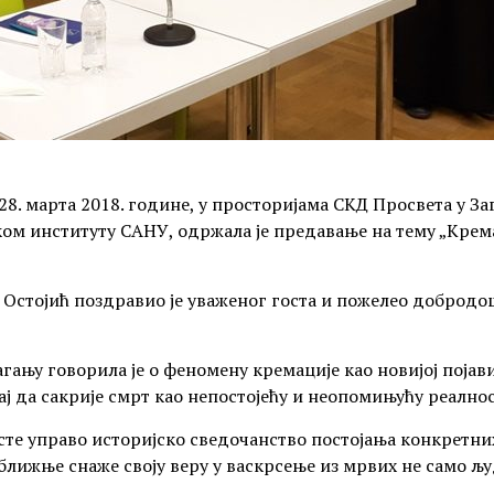
28. марта 2018. године, у просторијама СКД Просвета у З
ом институту САНУ, одржала је предавање на тему „Крема
Остојић поздравио је уваженог госта и пожелео добродо
ању говорила је о феномену кремације као новијој појав
ај да сакрије смрт као непостојећу и неопомињућу реално
есте управо историјско сведочанство постојања конкретн
 ближње снаже своју веру у васкрсење из мрвих не само љу