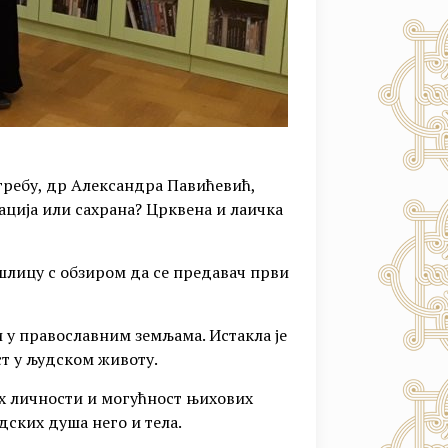
агребу, др Александра Павићевић,
ција или сахрана? Црквена и лаичка
шлицу с обзиром да се предавач први
и у православним земљама. Истакла је
ст у људском животу.
их личности и могућност њихових
дских душа него и тела.