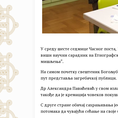
У среду шесте седмице Часног поста, 
виши научни сарадник на Етнографск
мишљења“.
На самом почетку свештеник Богољуб 
пут представља загребачкој публици.
Др Александра Павићевић у свом излаг
такође да је кремација човеков покуш
С друге стране обичај сахрањивања ј
потомака да чувајући сећање на своје