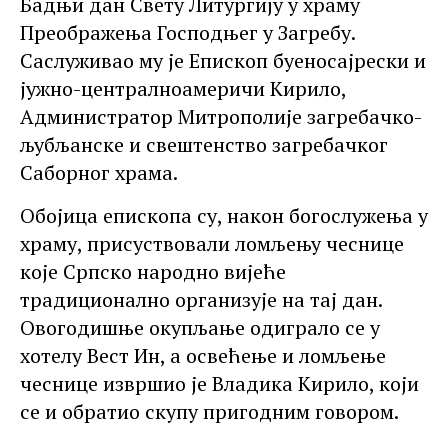
Бадњи дан Свету Литургију у храму
Преображења Господњег у Загребу.
Саслуживао му је Епископ буеносајрески и
јужно-централноамеричи Кирило,
Администратор Митрополије загребачко-
љубљанске и свештенство загребачког
Саборног храма.
Обојица епископа су, након богослужења у
храму, присуствовали ломљењу чеснице
које Српско народно вијеће
традиционално организује на тај дан.
Овогодишње окупљање одиграло се у
хотелу Вест Ин, а освећење и ломљење
чеснице извршио је Владика Кирило, који
се и обратио скупу пригодним говором.