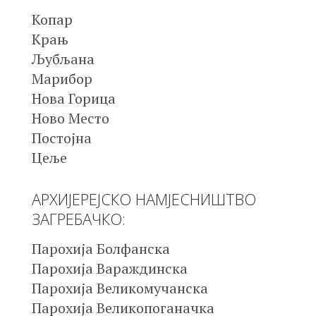
Копар
Крањ
Љубљана
Марибор
Нова Горица
Ново Место
Постојна
Цеље
АРХИЈЕРЕЈСКО НАМЈЕСНИШТВО
ЗАГРЕБАЧКО:
Парохија Болфанска
Парохија Вараждинска
Парохија Великомучанска
Парохија Великопоганачка