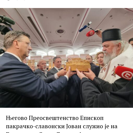
Његово Преосвештенство Епископ
пакрачко-славонски Јован служио је на